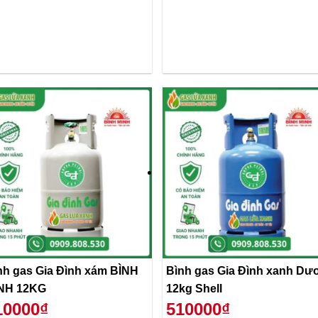
nh gas Gia Đình xám BÌNH
Bình gas Gia Đình xanh Dư
NH 12KG
12kg Shell
10000₫
510000₫