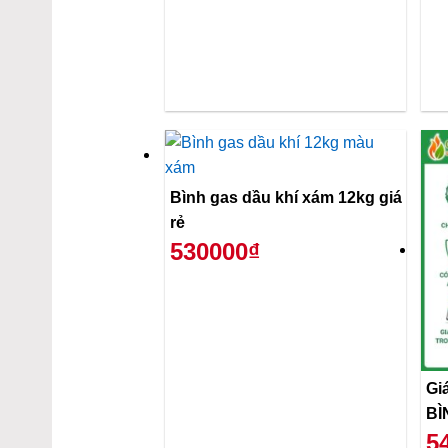
Bình gas dầu khí xám 12kg giá
rẻ
530000₫
Gi
BÌ
5