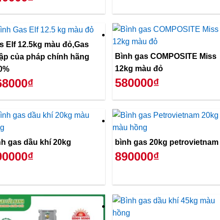
s Elf 12.5kg màu đỏ,Gas
Bình gas COMPOSITE Miss
ập của pháp chính hãng
12kg màu đỏ
0%
580000₫
68000₫
nh gas dầu khí 20kg
bình gas 20kg petrovietnam
90000₫
890000₫