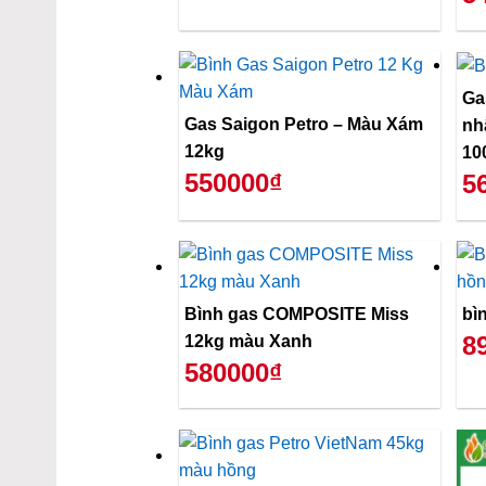
Ga
Gas Saigon Petro – Màu Xám
nh
12kg
10
550000₫
5
Bình gas COMPOSITE Miss
bì
8
12kg màu Xanh
580000₫