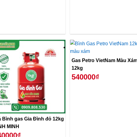
Gas Petro VietNam Màu Xá
12kg
540000₫
á Bình gas Gia Đình đỏ 12kg
NH MINH
40000₫