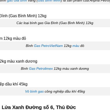
Bình
gas Gia đình
vàng (
Gas Bình Minh
) là sản phẩm của Anpha Petrol
Các loại bình gas Gia Đình (Gas Bình Minh) 12kg
Bình
Gas PetroVietNam
12kg
màu
đỏ
Bình
Gas Petrolimex
12kg màu xanh dương
Vỏ bình gas
công nghiệp dầu khí 45kg
 Lửa Xanh Đường số 6, Thủ Đức