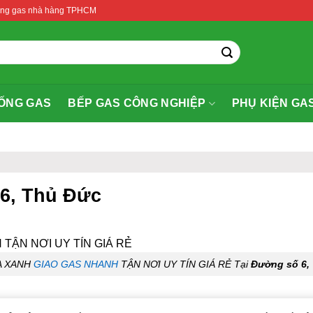
thống gas nhà hàng TPHCM
ỐNG GAS
BẾP GAS CÔNG NGHIỆP
PHỤ KIỆN GA
 6, Thủ Đức
A XANH
GIAO GAS NHANH
TẬN NƠI UY TÍN GIÁ RẺ Tại
Đường số 6,