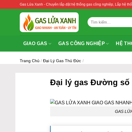
Bỏ
Gas Lửa Xanh - Chuyên lắp đặt hệ thống gas công nghiệp, Lắp hệ 
qua
nội
Tìm
dung
kiếm:
GIAO GAS
GAS CÔNG NGHIỆP
HỆ TH
Trang Chủ
/
Đại Lý Gas Thủ Đức
/
Đại lý gas Đường số
GAS LỬ