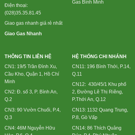
Gas Bình Minh
Điện thoại:
(028)35.35.81.45
Giao gas nhanh giá rẻ nhất
Giao Gas Nhanh
THÔNG TIN LIÊN HỆ
HỆ THỐNG CHI NHÁNH
CN1: 19/5 Trần Đình Xu,
CN11: 196 Bình Thới, P.14,
Cầu Kho, Quận 1, Hồ Chí
Q.11
Minh
CN12: 430/45/1 Khu phố
CN2: Đ. số 3, P. Bình An,
2, Đường Lê Thị Riêng,
Q.2
P.Thới An, Q.12
CN3: 90 Vườn Chuối, P.4,
CN13: 1132 Quang Trung,
Q.3
P.8, Gò Vấp
CN4: 46M Nguyễn Hữu
CN14: 86 Thích Quảng