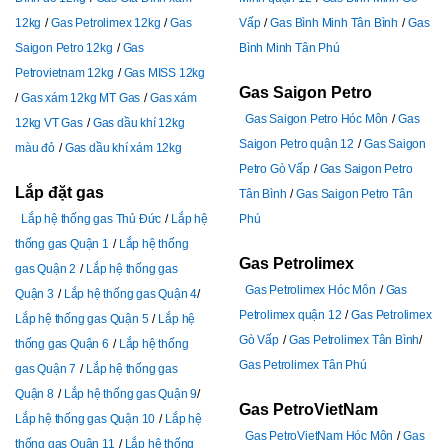
12kg
Gas Petrolimex 12kg
Gas
Vấp
Gas Bình Minh Tân Bình
Gas
Saigon Petro 12kg
Gas
Bình Minh Tân Phú
Petrovietnam 12kg
Gas MISS 12kg
Gas Saigon Petro
Gas xám 12kg MT Gas
Gas xám
Gas Saigon Petro Hóc Môn
Gas
12kg VT Gas
Gas dầu khí 12kg
Saigon Petro quận 12
Gas Saigon
màu đỏ
Gas dầu khí xám 12kg
Petro Gò Vấp
Gas Saigon Petro
Lắp đặt gas
Tân Bình
Gas Saigon Petro Tân
Lắp hệ thống gas Thủ Đức
Lắp hệ
Phú
thống gas Quận 1
Lắp hệ thống
Gas Petrolimex
gas Quận 2
Lắp hệ thống gas
Gas Petrolimex Hóc Môn
Gas
Quận 3
Lắp hệ thống gas Quận 4
Petrolimex quận 12
Gas Petrolimex
Lắp hệ thống gas Quận 5
Lắp hệ
Gò Vấp
Gas Petrolimex Tân Bình
thống gas Quận 6
Lắp hệ thống
Gas Petrolimex Tân Phú
gas Quận 7
Lắp hệ thống gas
Quận 8
Lắp hệ thống gas Quận 9
Gas PetroVietNam
Lắp hệ thống gas Quận 10
Lắp hệ
Gas PetroVietNam Hóc Môn
Gas
thống gas Quận 11
Lắp hệ thống