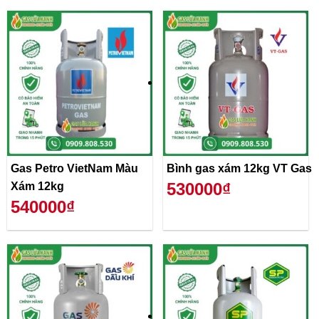
Gas Petro VietNam Màu
Bình gas xám 12kg VT Gas
530000₫
Xám 12kg
540000₫