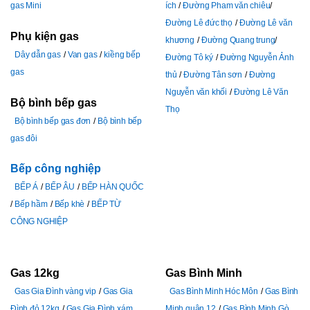
gas Mini
ích
Đường Pham văn chiêu
Đường Lê đức thọ
Đường Lê văn
Phụ kiện gas
khương
Đường Quang trung
Dây dẫn gas
Van gas
kiềng bếp
Đường Tô ký
Đường Nguyễn Ảnh
gas
thủ
Đường Tân sơn
Đường
Nguyễn văn khối
Đường Lê Văn
Bộ bình bếp gas
Thọ
Bộ bình bếp gas đơn
Bộ bình bếp
gas đôi
Bếp công nghiệp
BẾP Á
BẾP ÂU
BẾP HÀN QUỐC
Bếp hầm
Bếp khè
BẾP TỪ
CÔNG NGHIỆP
Gas 12kg
Gas Bình Minh
Gas Gia Đình vàng vip
Gas Gia
Gas Bình Minh Hóc Môn
Gas Bình
Đình đỏ 12kg
Gas Gia Đình xám
Minh quận 12
Gas Bình Minh Gò