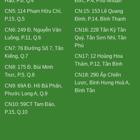
Hào, P.6, Q.4
Đức, P.4, Phú Nhuận
CN5: 114 Phạm Hữu Chí,
CN:15: 153 Lê Quang
P.15, Q.5
Định, P.14, Bình Thạnh
CN6: 249 Đ. Nguyễn Văn
CN16: 228 Tân Kỳ Tân
Luông, P.11, Q.6
Quý, Tân Sơn Nhì, Tân
Phú
CN7: 76 Đường Số 7, Tân
Kiểng, Q.7
CN17: 12 Hoàng Hoa
Thám, P.12, Tân Bình
CN8: 175 Đ. Bùi Minh
Trực, P.5, Q.8
CN18: 290 Ấp Chiến
Lược, Bình Hưng Hoà A,
CN9: 69A Đ. Hồ Bá Phấn,
Bình Tân
Phước Long A, Q.9
CN10: 59CT Tam Đảo,
P.15, Q.10