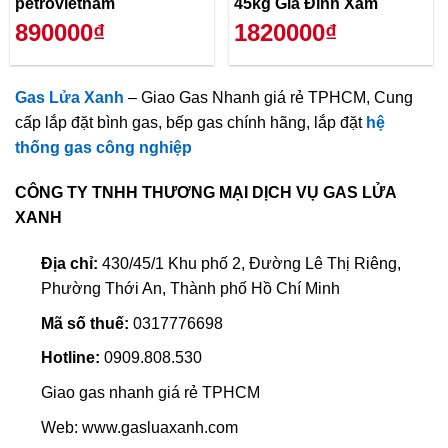
petrovietnam
45kg Gia Đình Xám
890000₫
1820000₫
Gas Lửa Xanh
– Giao Gas Nhanh giá rẻ TPHCM, Cung
cấp lắp đặt bình gas, bếp gas chính hãng, lắp đặt
hệ
thống gas công nghiệp
CÔNG TY TNHH THƯƠNG MẠI DỊCH VỤ GAS LỬA
XANH
Địa chỉ:
430/45/1 Khu phố 2, Đường Lê Thị Riêng,
Phường Thới An, Thành phố Hồ Chí Minh
Mã số thuế:
0317776698
Hotline:
0909.808.530
Giao gas nhanh giá rẻ TPHCM
Web: www.gasluaxanh.com