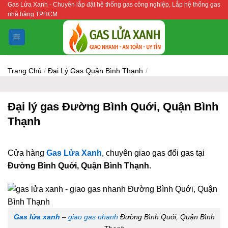
Gas Lửa Xanh - Chuyên lắp đặt hệ thống gas công nghiệp, Lắp hệ thống gas
Bỏ
nhà hàng TPHCM
qua
nội
dung
Trang Chủ
/
Đại Lý Gas Quận Bình Thạnh
/
Đại lý gas Đường Bình Quới, Quận Bình
Thạnh
Cửa hàng
Gas Lửa Xanh
, chuyên giao gas đổi gas tại
Đường Bình Quới, Quận Bình Thạnh
.
Gas lửa xanh
–
giao gas nhanh
Đường Bình Quới, Quận Bình