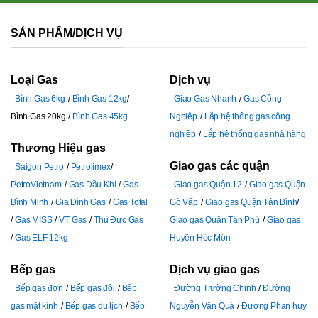
SẢN PHẨM/DỊCH VỤ
Loại Gas
Dịch vụ
Bình Gas 6kg
Bình Gas 12kg
Giao Gas Nhanh
Gas Công
Bình Gas 20kg
Bình Gas 45kg
Nghiệp
Lắp hệ thống gas công
nghiệp
Lắp hệ thống gas nhà hàng
Thương Hiệu gas
Giao gas các quận
Saigon Petro
Petrolimex
PetroVietnam
Gas Dầu Khí
Gas
Giao gas Quận 12
Giao gas Quận
Bình Minh
Gia Đình Gas
Gas Total
Gò Vấp
Giao gas Quận Tân Bình
Gas MISS
VT Gas
Thủ Đức Gas
Giao gas Quận Tân Phú
Giao gas
Gas ELF 12kg
Huyện Hóc Môn
Bếp gas
Dịch vụ giao gas
Bếp gas đơn
Bếp gas đôi
Bếp
Đường Trường Chinh
Đường
gas mặt kính
Bếp gas du lịch
Bếp
Nguyễn Văn Quá
Đường Phan huy