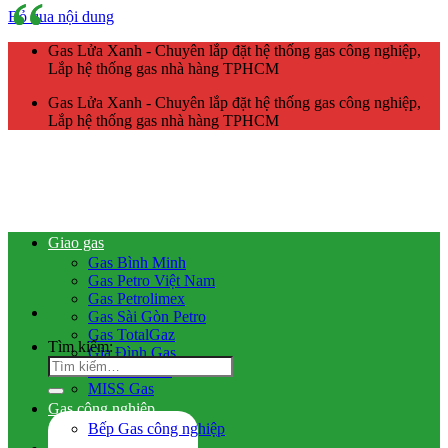
Bỏ qua nội dung
Gas Lửa Xanh - Chuyên lắp đặt hệ thống gas công nghiệp,
Lắp hệ thống gas nhà hàng TPHCM
Gas Lửa Xanh - Chuyên lắp đặt hệ thống gas công nghiệp,
Lắp hệ thống gas nhà hàng TPHCM
Giao gas
Gas Bình Minh
Gas Petro Việt Nam
Gas Petrolimex
Gas Sài Gòn Petro
Gas TotalGaz
Tìm kiếm:
Gia Đình Gas
Gas Dầu Khí
MISS Gas
Gas công nghiệp
Bếp Gas công nghiệp