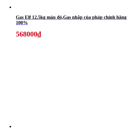
Gas Elf 12.5kg màu đỏ,Gas nhập của pháp chính hãng
100%
568000₫