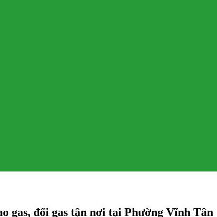
 gas, đổi gas tận nơi tại Phường Vĩnh Tân