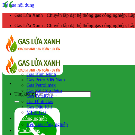
Bỏ qua nội dung
Gas Lửa Xanh - Chuyên lắp đặt hệ thống gas công nghiệp, L
Gas Lửa Xanh - Chuyên lắp đặt hệ thống gas công nghiệp, L
Giao gas
Gas Bình Minh
Gas Petro Việt Nam
Gas Petrolimex
Gas Sài Gòn Petro
Tìm kiếm:
Gas TotalGaz
Gia Đình Gas
Gas Dầu Khí
MISS Gas
Gas công nghiệp
Bếp Gas công nghiệp
Hệ thống gas