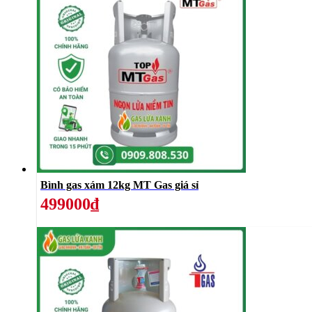
Bình gas xám 12kg MT Gas giá sỉ
499000₫