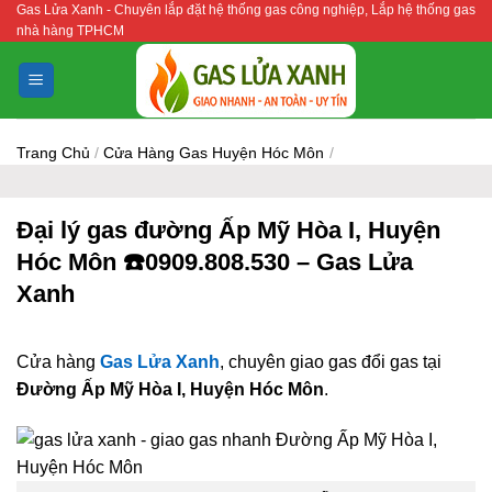
Gas Lửa Xanh - Chuyên lắp đặt hệ thống gas công nghiệp, Lắp hệ thống gas
Bỏ
nhà hàng TPHCM
qua
nội
dung
Trang Chủ
/
Cửa Hàng Gas Huyện Hóc Môn
/
Đại lý gas đường Ấp Mỹ Hòa I, Huyện
Hóc Môn ☎️0909.808.530 – Gas Lửa
Xanh
Cửa hàng
Gas Lửa Xanh
, chuyên giao gas đổi gas tại
Đường Ấp Mỹ Hòa I, Huyện Hóc Môn
.