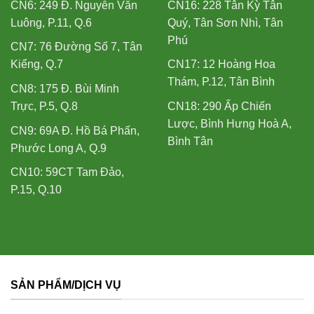
CN6: 249 Đ. Nguyễn Văn
CN16: 228 Tân Kỳ Tân
Luông, P.11, Q.6
Quý, Tân Sơn Nhì, Tân
Phú
CN7: 76 Đường Số 7, Tân
Kiểng, Q.7
CN17: 12 Hoàng Hoa
Thám, P.12, Tân Bình
CN8: 175 Đ. Bùi Minh
Trực, P.5, Q.8
CN18: 290 Ấp Chiến
Lược, Bình Hưng Hoà A,
CN9: 69A Đ. Hồ Bá Phấn,
Bình Tân
Phước Long A, Q.9
CN10: 59CT Tam Đảo,
P.15, Q.10
SẢN PHẨM/DỊCH VỤ