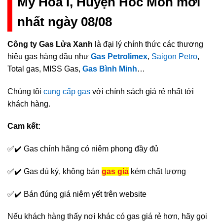
Mỹ Hòa I, Huyện Hóc Môn mới
nhất ngày 08/08
Công ty Gas Lửa Xanh
là đại lý chính thức các thương
hiệu gas hàng đầu như
Gas Petrolimex
,
Saigon Petro
,
Total gas, MISS Gas,
Gas Bình Minh
…
Chúng tôi
cung cấp gas
với chính sách giá rẻ nhất tới
khách hàng.
Cam kết:
✅✔️ Gas chính hãng có niêm phong đầy đủ
✅✔️ Gas đủ ký, không bán
gas giả
kém chất lượng
✅✔️ Bán đúng giá niêm yết trên website
Nếu khách hàng thấy nơi khác có gas giá rẻ hơn, hãy gọi