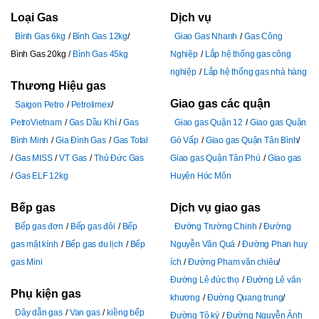
Loại Gas
Dịch vụ
Bình Gas 6kg
Bình Gas 12kg
Giao Gas Nhanh
Gas Công
Bình Gas 20kg
Bình Gas 45kg
Nghiệp
Lắp hệ thống gas công
nghiệp
Lắp hệ thống gas nhà hàng
Thương Hiệu gas
Giao gas các quận
Saigon Petro
Petrolimex
PetroVietnam
Gas Dầu Khí
Gas
Giao gas Quận 12
Giao gas Quận
Bình Minh
Gia Đình Gas
Gas Total
Gò Vấp
Giao gas Quận Tân Bình
Gas MISS
VT Gas
Thủ Đức Gas
Giao gas Quận Tân Phú
Giao gas
Gas ELF 12kg
Huyện Hóc Môn
Bếp gas
Dịch vụ giao gas
Bếp gas đơn
Bếp gas đôi
Bếp
Đường Trường Chinh
Đường
gas mặt kính
Bếp gas du lịch
Bếp
Nguyễn Văn Quá
Đường Phan huy
gas Mini
ích
Đường Pham văn chiêu
Đường Lê đức thọ
Đường Lê văn
Phụ kiện gas
khương
Đường Quang trung
Dây dẫn gas
Van gas
kiềng bếp
Đường Tô ký
Đường Nguyễn Ảnh