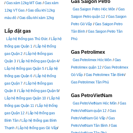
Gas Saigon Petro
Gas xám 12kg MT Gas
Gas xám
Gas Saigon Petro Hóc Môn
Gas
12kg VT Gas
Gas dầu khí 12kg
Saigon Petro quận 12
Gas Saigon
màu đỏ
Gas dầu khí xám 12kg
Petro Gò Vấp
Gas Saigon Petro
Lắp đặt gas
Tân Bình
Gas Saigon Petro Tân
Lắp hệ thống gas Thủ Đức
Lắp hệ
Phú
thống gas Quận 1
Lắp hệ thống
Gas Petrolimex
gas Quận 2
Lắp hệ thống gas
Gas Petrolimex Hóc Môn
Gas
Quận 3
Lắp hệ thống gas Quận 4
Petrolimex quận 12
Gas Petrolimex
Lắp hệ thống gas Quận 5
Lắp hệ
Gò Vấp
Gas Petrolimex Tân Bình
thống gas Quận 6
Lắp hệ thống
Gas Petrolimex Tân Phú
gas Quận 7
Lắp hệ thống gas
Quận 8
Lắp hệ thống gas Quận 9
Gas PetroVietNam
Lắp hệ thống gas Quận 10
Lắp hệ
Gas PetroVietNam Hóc Môn
Gas
thống gas Quận 11
Lắp hệ thống
PetroVietNam quận 12
Gas
gas Quận 12
Lắp hệ thống gas
PetroVietNam Gò Vấp
Gas
Bình Tân
Lắp hệ thống gas Bình
PetroVietNam Tân Bình
Gas
Thạnh
Lắp hệ thống gas Gò Vấp
PetroVietNam Tân Phú