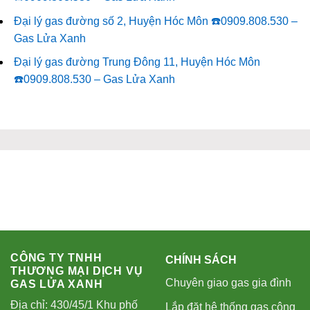
Đại lý gas đường số 2, Huyện Hóc Môn ☎️0909.808.530 –
Gas Lửa Xanh
Đại lý gas đường Trung Đông 11, Huyện Hóc Môn
☎️0909.808.530 – Gas Lửa Xanh
CÔNG TY TNHH
CHÍNH SÁCH
THƯƠNG MẠI DỊCH VỤ
Chuyên giao gas gia đình
GAS LỬA XANH
Địa chỉ: 430/45/1 Khu phố
Lắp đặt hệ thống gas công