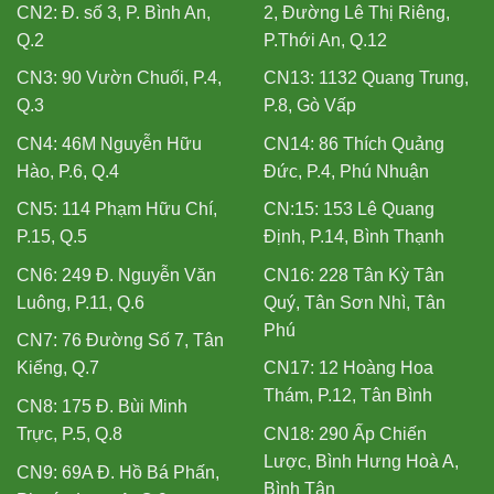
CN2: Đ. số 3, P. Bình An,
2, Đường Lê Thị Riêng,
Q.2
P.Thới An, Q.12
CN3: 90 Vườn Chuối, P.4,
CN13: 1132 Quang Trung,
Q.3
P.8, Gò Vấp
CN4: 46M Nguyễn Hữu
CN14: 86 Thích Quảng
Hào, P.6, Q.4
Đức, P.4, Phú Nhuận
CN5: 114 Phạm Hữu Chí,
CN:15: 153 Lê Quang
P.15, Q.5
Định, P.14, Bình Thạnh
CN6: 249 Đ. Nguyễn Văn
CN16: 228 Tân Kỳ Tân
Luông, P.11, Q.6
Quý, Tân Sơn Nhì, Tân
Phú
CN7: 76 Đường Số 7, Tân
Kiểng, Q.7
CN17: 12 Hoàng Hoa
Thám, P.12, Tân Bình
CN8: 175 Đ. Bùi Minh
Trực, P.5, Q.8
CN18: 290 Ấp Chiến
Lược, Bình Hưng Hoà A,
CN9: 69A Đ. Hồ Bá Phấn,
Bình Tân