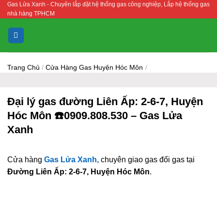
Gas Lửa Xanh - Chuyên lắp đặt hệ thống gas công nghiệp, Lắp hệ thống gas
Bỏ
nhà hàng TPHCM
qua
nội
dung
Trang Chủ
/
Cửa Hàng Gas Huyện Hóc Môn
/
Đại lý gas đường Liên Ấp: 2-6-7, Huyện
Hóc Môn ☎️0909.808.530 – Gas Lửa
Xanh
Cửa hàng
Gas Lửa Xanh
, chuyên giao gas đổi gas tại
Đường Liên Ấp: 2-6-7, Huyện Hóc Môn
.