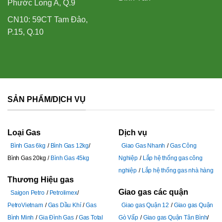
Phước Long A, Q.9
CN10: 59CT Tam Đảo,
P.15, Q.10
SẢN PHẨM/DỊCH VỤ
Loại Gas
Dịch vụ
Bình Gas 6kg
Bình Gas 12kg
Giao Gas Nhanh
Gas Công
Bình Gas 20kg
Bình Gas 45kg
Nghiệp
Lắp hệ thống gas công
nghiệp
Lắp hệ thống gas nhà hàng
Thương Hiệu gas
Giao gas các quận
Saigon Petro
Petrolimex
PetroVietnam
Gas Dầu Khí
Gas
Giao gas Quận 12
Giao gas Quận
Bình Minh
Gia Đình Gas
Gas Total
Gò Vấp
Giao gas Quận Tân Bình