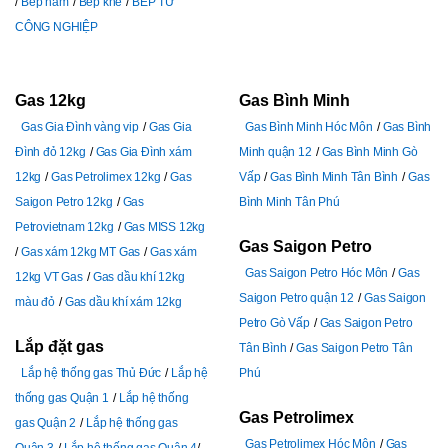
Bếp hầm
Bếp khè
BẾP TỪ
CÔNG NGHIỆP
Gas 12kg
Gas Bình Minh
Gas Gia Đình vàng vip
Gas Gia
Gas Bình Minh Hóc Môn
Gas Bình
Đình đỏ 12kg
Gas Gia Đình xám
Minh quận 12
Gas Bình Minh Gò
12kg
Gas Petrolimex 12kg
Gas
Vấp
Gas Bình Minh Tân Bình
Gas
Saigon Petro 12kg
Gas
Bình Minh Tân Phú
Petrovietnam 12kg
Gas MISS 12kg
Gas Saigon Petro
Gas xám 12kg MT Gas
Gas xám
Gas Saigon Petro Hóc Môn
Gas
12kg VT Gas
Gas dầu khí 12kg
Saigon Petro quận 12
Gas Saigon
màu đỏ
Gas dầu khí xám 12kg
Petro Gò Vấp
Gas Saigon Petro
Lắp đặt gas
Tân Bình
Gas Saigon Petro Tân
Lắp hệ thống gas Thủ Đức
Lắp hệ
Phú
thống gas Quận 1
Lắp hệ thống
Gas Petrolimex
gas Quận 2
Lắp hệ thống gas
Gas Petrolimex Hóc Môn
Gas