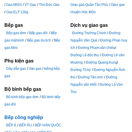
Gas MISS
VT Gas
Thủ Đức Gas
Giao gas Quận Tân Phú
Giao gas
Gas ELF 12kg
Huyện Hóc Môn
Bếp gas
Dịch vụ giao gas
Bếp gas đơn
Bếp gas đôi
Bếp
Đường Trường Chinh
Đường
gas mặt kính
Bếp gas du lịch
Bếp
Nguyễn Văn Quá
Đường Phan huy
gas Mini
ích
Đường Pham văn chiêu
Đường Lê đức thọ
Đường Lê văn
Phụ kiện gas
khương
Đường Quang trung
Dây dẫn gas
Van gas
kiềng bếp
Đường Tô ký
Đường Nguyễn Ảnh
gas
thủ
Đường Tân sơn
Đường
Nguyễn văn khối
Đường Lê Văn
Bộ bình bếp gas
Thọ
Bộ bình bếp gas đơn
Bộ bình bếp
gas đôi
Bếp công nghiệp
BẾP Á
BẾP ÂU
BẾP HÀN QUỐC