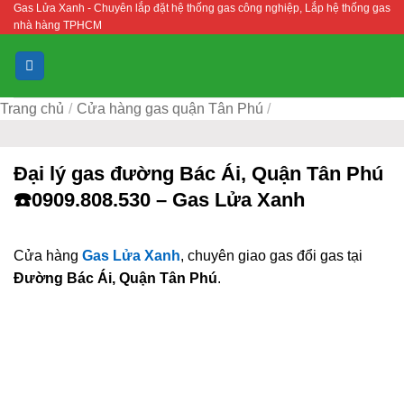
Gas Lửa Xanh - Chuyên lắp đặt hệ thống gas công nghiệp, Lắp hệ thống gas
Bỏ
nhà hàng TPHCM
qua
nội
dung
Trang chủ
/
Cửa hàng gas quận Tân Phú
/
Đại lý gas đường Bác Ái, Quận Tân Phú
☎️0909.808.530 – Gas Lửa Xanh
Cửa hàng
Gas Lửa Xanh
, chuyên giao gas đổi gas tại
Đường Bác Ái, Quận Tân Phú
.