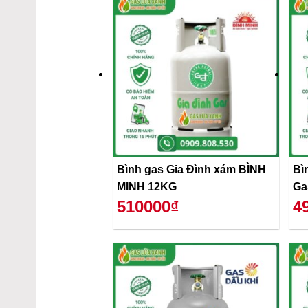
Bình gas Gia Đình xám BÌNH
Bì
MINH 12KG
Ga
510000₫
4