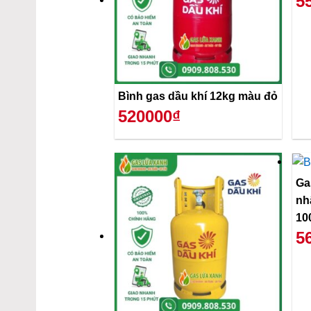
5
Bình gas dầu khí 12kg màu đỏ
520000₫
Ga
nh
10
5