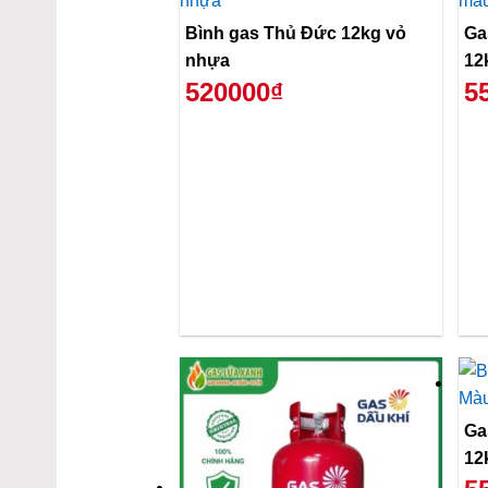
Bình gas Thủ Đức 12kg vỏ
Ga
nhựa
12
520000₫
5
Ga
12