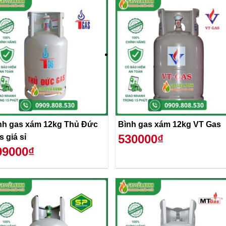
nh gas xám 12kg Thủ Đức
Bình gas xám 12kg VT Gas
530000₫
s giá sỉ
99000₫