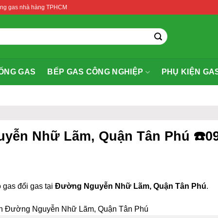
thống gas nhà hàng TPHCM
ỐNG GAS
BẾP GAS CÔNG NGHIỆP
PHỤ KIỆN GA
uyễn Nhữ Lãm, Quận Tân Phú ☎️09
 gas đổi gas tại
Đường Nguyễn Nhữ Lãm, Quận Tân Phú
.