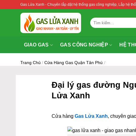
Bỏ
Gas Lửa Xanh - Chuyên lắp đặt hệ thống gas công nghiệp, Lắp hệ 
qua
nội
Tìm
dung
kiếm:
GIAO GAS
GAS CÔNG NGHIỆP
HỆ TH
Trang Chủ
/
Cửa Hàng Gas Quận Tân Phú
/
Đại lý gas đường Ng
Lửa Xanh
Cửa hàng
Gas Lửa Xanh
, chuyên giao