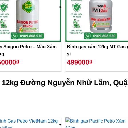
s Saigon Petro – Màu Xám
Bình gas xám 12kg MT Gas 
kg
sỉ
50000₫
499000₫
ỏ 12kg Đường Nguyễn Nhữ Lãm, Quậ