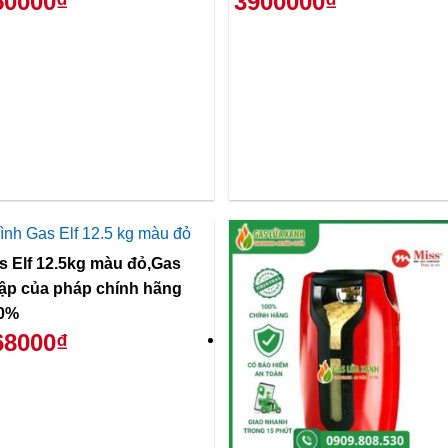
50000₫
3900000₫
s Elf 12.5kg màu đỏ,Gas
ập của pháp chính hãng
0%
68000₫