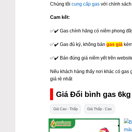
Chúng tôi
cung cấp gas
với chính sách 
Cam kết:
✅✔️ Gas chính hãng có niêm phong đầ
✅✔️ Gas đủ ký, không bán
gas giả
kém
✅✔️ Bán đúng giá niêm yết trên websit
Nếu khách hàng thấy nơi khác có gas gi
giá rẻ nhất
Giá Đổi bình gas 6
Giá Cao - Thấp
Giá Thấp - Cao