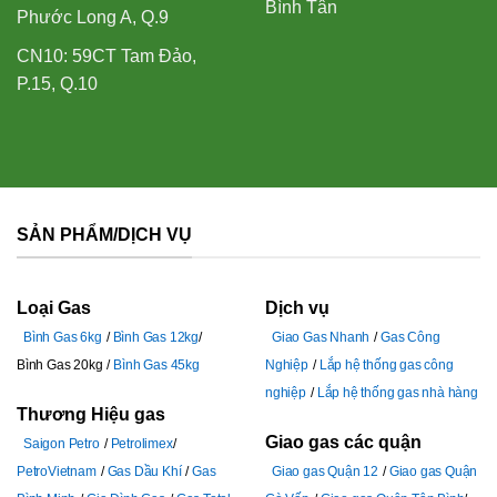
Bình Tân
Phước Long A, Q.9
CN10: 59CT Tam Đảo,
P.15, Q.10
SẢN PHẨM/DỊCH VỤ
Loại Gas
Dịch vụ
Bình Gas 6kg
Bình Gas 12kg
Giao Gas Nhanh
Gas Công
Bình Gas 20kg
Bình Gas 45kg
Nghiệp
Lắp hệ thống gas công
nghiệp
Lắp hệ thống gas nhà hàng
Thương Hiệu gas
Giao gas các quận
Saigon Petro
Petrolimex
PetroVietnam
Gas Dầu Khí
Gas
Giao gas Quận 12
Giao gas Quận