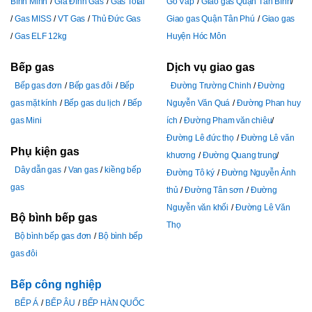
Bình Minh
Gia Đình Gas
Gas Total
Gò Vấp
Giao gas Quận Tân Bình
Gas MISS
VT Gas
Thủ Đức Gas
Giao gas Quận Tân Phú
Giao gas
Gas ELF 12kg
Huyện Hóc Môn
Bếp gas
Dịch vụ giao gas
Bếp gas đơn
Bếp gas đôi
Bếp
Đường Trường Chinh
Đường
gas mặt kính
Bếp gas du lịch
Bếp
Nguyễn Văn Quá
Đường Phan huy
gas Mini
ích
Đường Pham văn chiêu
Đường Lê đức thọ
Đường Lê văn
Phụ kiện gas
khương
Đường Quang trung
Dây dẫn gas
Van gas
kiềng bếp
Đường Tô ký
Đường Nguyễn Ảnh
gas
thủ
Đường Tân sơn
Đường
Nguyễn văn khối
Đường Lê Văn
Bộ bình bếp gas
Thọ
Bộ bình bếp gas đơn
Bộ bình bếp
gas đôi
Bếp công nghiệp
BẾP Á
BẾP ÂU
BẾP HÀN QUỐC