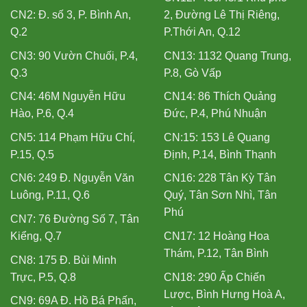
CN2: Đ. số 3, P. Bình An,
2, Đường Lê Thị Riêng,
Q.2
P.Thới An, Q.12
CN3: 90 Vườn Chuối, P.4,
CN13: 1132 Quang Trung,
Q.3
P.8, Gò Vấp
CN4: 46M Nguyễn Hữu
CN14: 86 Thích Quảng
Hào, P.6, Q.4
Đức, P.4, Phú Nhuận
CN5: 114 Phạm Hữu Chí,
CN:15: 153 Lê Quang
P.15, Q.5
Định, P.14, Bình Thạnh
CN6: 249 Đ. Nguyễn Văn
CN16: 228 Tân Kỳ Tân
Luông, P.11, Q.6
Quý, Tân Sơn Nhì, Tân
Phú
CN7: 76 Đường Số 7, Tân
Kiểng, Q.7
CN17: 12 Hoàng Hoa
Thám, P.12, Tân Bình
CN8: 175 Đ. Bùi Minh
Trực, P.5, Q.8
CN18: 290 Ấp Chiến
Lược, Bình Hưng Hoà A,
CN9: 69A Đ. Hồ Bá Phấn,