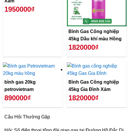
Xám
1950000₫
Bình Gas Công nghiệp
45kg Dầu khí màu Hồng
1820000₫
bình gas 20kg
Bình Gas Công nghiệp
petrovietnam
45kg Gia Đình Xám
890000₫
1820000₫
Câu Hỏi Thường Gặp
Hỏi: Số điện thoại tổng đài giao gas tại Đường Hồ Đắc Di,