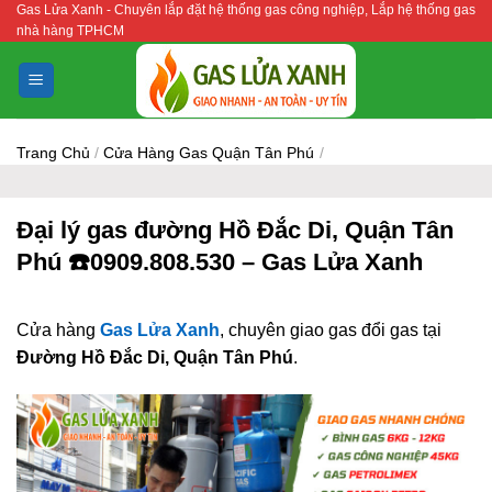
Gas Lửa Xanh - Chuyên lắp đặt hệ thống gas công nghiệp, Lắp hệ thống gas
Bỏ
nhà hàng TPHCM
qua
nội
dung
Trang Chủ
/
Cửa Hàng Gas Quận Tân Phú
/
Đại lý gas đường Hồ Đắc Di, Quận Tân
Phú ☎️0909.808.530 – Gas Lửa Xanh
Cửa hàng
Gas Lửa Xanh
, chuyên giao gas đổi gas tại
Đường Hồ Đắc Di, Quận Tân Phú
.