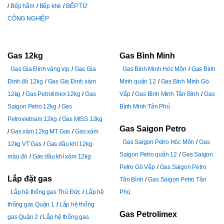
Bếp hầm
Bếp khè
BẾP TỪ
CÔNG NGHIỆP
Gas 12kg
Gas Bình Minh
Gas Gia Đình vàng vip
Gas Gia
Gas Bình Minh Hóc Môn
Gas Bình
Đình đỏ 12kg
Gas Gia Đình xám
Minh quận 12
Gas Bình Minh Gò
12kg
Gas Petrolimex 12kg
Gas
Vấp
Gas Bình Minh Tân Bình
Gas
Saigon Petro 12kg
Gas
Bình Minh Tân Phú
Petrovietnam 12kg
Gas MISS 12kg
Gas Saigon Petro
Gas xám 12kg MT Gas
Gas xám
Gas Saigon Petro Hóc Môn
Gas
12kg VT Gas
Gas dầu khí 12kg
Saigon Petro quận 12
Gas Saigon
màu đỏ
Gas dầu khí xám 12kg
Petro Gò Vấp
Gas Saigon Petro
Lắp đặt gas
Tân Bình
Gas Saigon Petro Tân
Lắp hệ thống gas Thủ Đức
Lắp hệ
Phú
thống gas Quận 1
Lắp hệ thống
Gas Petrolimex
gas Quận 2
Lắp hệ thống gas