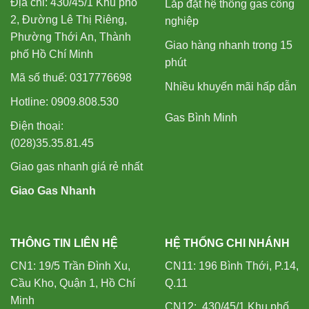
Địa chỉ: 430/45/1 Khu phố
Lắp đặt hệ thống gas công
2, Đường Lê Thị Riêng,
nghiệp
Phường Thới An, Thành
Giao hàng nhanh trong 15
phố Hồ Chí Minh
phút
Mã số thuế: 0317776698
Nhiều khuyến mãi hấp dẫn
Hotline: 0909.808.530
Gas Bình Minh
Điện thoại:
(028)35.35.81.45
Giao gas nhanh giá rẻ nhất
Giao Gas Nhanh
THÔNG TIN LIÊN HỆ
HỆ THỐNG CHI NHÁNH
CN1: 19/5 Trần Đình Xu,
CN11: 196 Bình Thới, P.14,
Cầu Kho, Quận 1, Hồ Chí
Q.11
Minh
CN12: 430/45/1 Khu phố