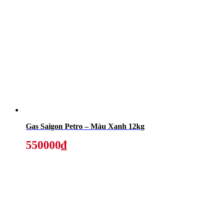
Gas Saigon Petro – Màu Xanh 12kg
550000₫