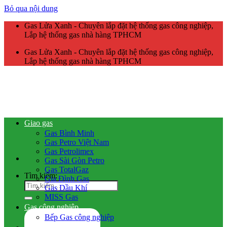
Bỏ qua nội dung
Gas Lửa Xanh - Chuyên lắp đặt hệ thống gas công nghiệp,
Lắp hệ thống gas nhà hàng TPHCM
Gas Lửa Xanh - Chuyên lắp đặt hệ thống gas công nghiệp,
Lắp hệ thống gas nhà hàng TPHCM
Giao gas
Gas Bình Minh
Gas Petro Việt Nam
Gas Petrolimex
Gas Sài Gòn Petro
Gas TotalGaz
Tìm kiếm:
Gia Đình Gas
Gas Dầu Khí
MISS Gas
Gas công nghiệp
Bếp Gas công nghiệp