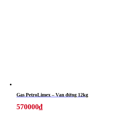
Gas PetroLimex – Van đứng 12kg
570000₫