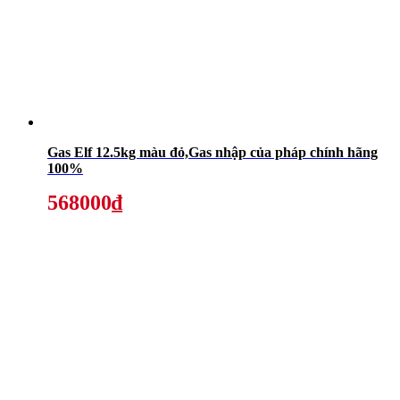
Gas Elf 12.5kg màu đỏ,Gas nhập của pháp chính hãng
100%
568000₫