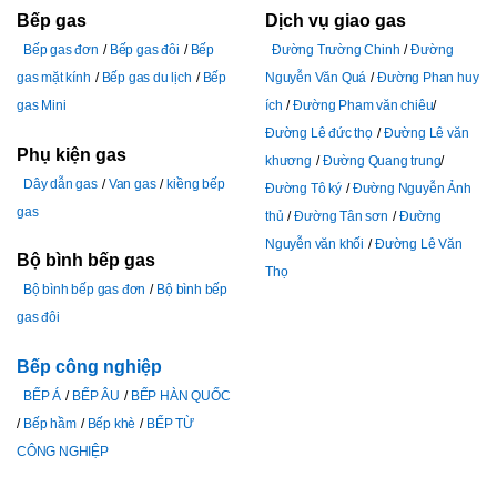
Bếp gas
Dịch vụ giao gas
Bếp gas đơn
Bếp gas đôi
Bếp
Đường Trường Chinh
Đường
gas mặt kính
Bếp gas du lịch
Bếp
Nguyễn Văn Quá
Đường Phan huy
gas Mini
ích
Đường Pham văn chiêu
Đường Lê đức thọ
Đường Lê văn
Phụ kiện gas
khương
Đường Quang trung
Dây dẫn gas
Van gas
kiềng bếp
Đường Tô ký
Đường Nguyễn Ảnh
gas
thủ
Đường Tân sơn
Đường
Nguyễn văn khối
Đường Lê Văn
Bộ bình bếp gas
Thọ
Bộ bình bếp gas đơn
Bộ bình bếp
gas đôi
Bếp công nghiệp
BẾP Á
BẾP ÂU
BẾP HÀN QUỐC
Bếp hầm
Bếp khè
BẾP TỪ
CÔNG NGHIỆP