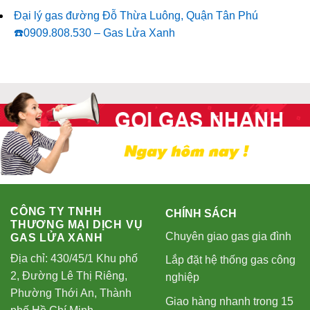
Đại lý gas đường Đỗ Thừa Luông, Quận Tân Phú
☎️0909.808.530 – Gas Lửa Xanh
CÔNG TY TNHH
CHÍNH SÁCH
THƯƠNG MẠI DỊCH VỤ
Chuyên giao gas gia đình
GAS LỬA XANH
Địa chỉ: 430/45/1 Khu phố
Lắp đặt hệ thống gas công
2, Đường Lê Thị Riêng,
nghiệp
Phường Thới An, Thành
Giao hàng nhanh trong 15