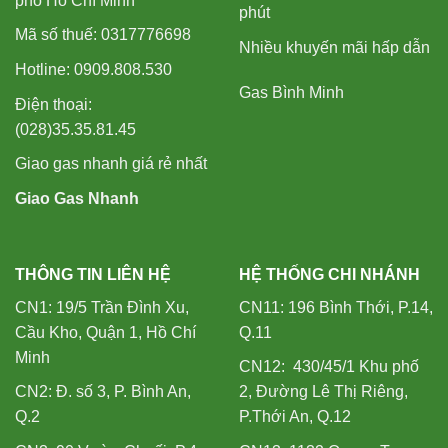
phố Hồ Chí Minh
phút
Mã số thuế: 0317776698
Nhiều khuyến mãi hấp dẫn
Hotline: 0909.808.530
Gas Bình Minh
Điện thoại:
(028)35.35.81.45
Giao gas nhanh giá rẻ nhất
Giao Gas Nhanh
THÔNG TIN LIÊN HỆ
HỆ THỐNG CHI NHÁNH
CN1: 19/5 Trần Đình Xu,
CN11: 196 Bình Thới, P.14,
Cầu Kho, Quận 1, Hồ Chí
Q.11
Minh
CN12: 430/45/1 Khu phố
CN2: Đ. số 3, P. Bình An,
2, Đường Lê Thị Riêng,
Q.2
P.Thới An, Q.12