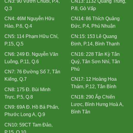
CN3: 90 Vườn Chuối, P.4,
CN13: 1132 Quang Trung,
Q.3
P.8, Gò Vấp
CN4: 46M Nguyễn Hữu
CN14: 86 Thích Quảng
Hào, P.6, Q.4
Đức, P.4, Phú Nhuận
CN5: 114 Phạm Hữu Chí,
CN:15: 153 Lê Quang
P.15, Q.5
Định, P.14, Bình Thạnh
CN6: 249 Đ. Nguyễn Văn
CN16: 228 Tân Kỳ Tân
Luông, P.11, Q.6
Quý, Tân Sơn Nhì, Tân
Phú
CN7: 76 Đường Số 7, Tân
Kiểng, Q.7
CN17: 12 Hoàng Hoa
Thám, P.12, Tân Bình
CN8: 175 Đ. Bùi Minh
Trực, P.5, Q.8
CN18: 290 Ấp Chiến
Lược, Bình Hưng Hoà A,
CN9: 69A Đ. Hồ Bá Phấn,
Bình Tân
Phước Long A, Q.9
CN10: 59CT Tam Đảo,
P.15, Q.10