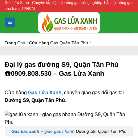
Gas Lửa Xanh - Chuyên lắp đặt hệ thống gas công nghiệp, Lắp hệ thống gas
Bỏ
nhà hàng TPHCM
qua
nội
dung
Trang Chủ
/
Cửa Hàng Gas Quận Tân Phú
/
Đại lý gas đường S9, Quận Tân Phú
☎️0909.808.530 – Gas Lửa Xanh
Cửa hàng
Gas Lửa Xanh
, chuyên giao gas đổi gas tại
Đường S9, Quận Tân Phú
.
Gas lửa xanh
–
giao gas nhanh
Đường S9, Quận Tân Phú