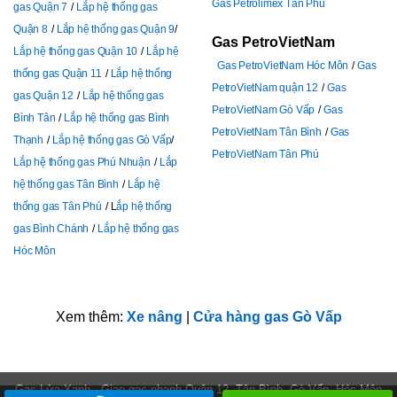
Gas Petrolimex Tân Phú
gas Quận 7
Lắp hệ thống gas
Quận 8
Lắp hệ thống gas Quận 9
Gas PetroVietNam
Lắp hệ thống gas Quận 10
Lắp hệ
Gas PetroVietNam Hóc Môn
Gas
thống gas Quận 11
Lắp hệ thống
PetroVietNam quận 12
Gas
gas Quận 12
Lắp hệ thống gas
PetroVietNam Gò Vấp
Gas
Bình Tân
Lắp hệ thống gas Bình
PetroVietNam Tân Bình
Gas
Thạnh
Lắp hệ thống gas Gò Vấp
PetroVietNam Tân Phú
Lắp hệ thống gas Phú Nhuận
Lắp
hệ thống gas Tân Bình
Lắp hệ
thống gas Tân Phú
L
ắp hệ thống
gas Bình Chánh
Lắp hệ thống gas
Hóc Môn
Xem thêm:
Xe nâng
|
Cửa hàng gas Gò Vấp
Gas Lửa Xanh - Giao gas nhanh Quận 12, Tân Bình, Gò Vấp, Hóc Môn