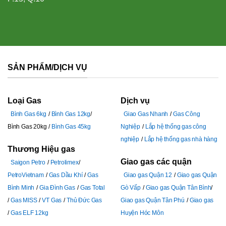
SẢN PHẨM/DỊCH VỤ
Loại Gas
Dịch vụ
Bình Gas 6kg
Bình Gas 12kg
Giao Gas Nhanh
Gas Công
Bình Gas 20kg
Bình Gas 45kg
Nghiệp
Lắp hệ thống gas công
nghiệp
Lắp hệ thống gas nhà hàng
Thương Hiệu gas
Giao gas các quận
Saigon Petro
Petrolimex
PetroVietnam
Gas Dầu Khí
Gas
Giao gas Quận 12
Giao gas Quận
Bình Minh
Gia Đình Gas
Gas Total
Gò Vấp
Giao gas Quận Tân Bình
Gas MISS
VT Gas
Thủ Đức Gas
Giao gas Quận Tân Phú
Giao gas
Gas ELF 12kg
Huyện Hóc Môn