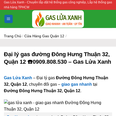
Gas Lửa Xanh - Chuyên lắp đặt hệ thống gas công nghiệp, Lắp hệ thống gas
Bỏ
nhà hàng TPHCM
qua
nội
dung
Trang Chủ
/
Cửa Hàng Gas Quận 12
/
Đại lý gas đường Đông Hưng Thuận 32,
Quận 12 ☎️0909.808.530 – Gas Lửa Xanh
Gas Lửa Xanh
– Đại lý gas
Đường Đông Hưng Thuận
32, Quận 12
, chuyên đổi gas –
giao gas nhanh
tại
Đường Đông Hưng Thuận 32, Quận 12
.