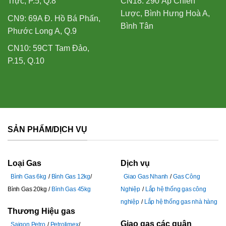
Trực, P.5, Q.8
CN18: 290 Ấp Chiến
Lược, Bình Hưng Hoà A,
CN9: 69A Đ. Hồ Bá Phấn,
Bình Tân
Phước Long A, Q.9
CN10: 59CT Tam Đảo,
P.15, Q.10
SẢN PHẨM/DỊCH VỤ
Loại Gas
Dịch vụ
Bình Gas 6kg
Bình Gas 12kg
Giao Gas Nhanh
Gas Công
Bình Gas 20kg
Bình Gas 45kg
Nghiệp
Lắp hệ thống gas công
nghiệp
Lắp hệ thống gas nhà hàng
Thương Hiệu gas
Giao gas các quận
Saigon Petro
Petrolimex