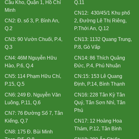
Cầu Kho, Quận 1, Hồ Chí
Q.11
Minh
CN12: 430/45/1 Khu phố
CN2: Đ. số 3, P. Bình An,
2, Đường Lê Thị Riêng,
Q.2
P.Thới An, Q.12
CN3: 90 Vườn Chuối, P.4,
CN13: 1132 Quang Trung,
Q.3
P.8, Gò Vấp
CN4: 46M Nguyễn Hữu
CN14: 86 Thích Quảng
Hào, P.6, Q.4
Đức, P.4, Phú Nhuận
CN5: 114 Phạm Hữu Chí,
CN:15: 153 Lê Quang
P.15, Q.5
Định, P.14, Bình Thạnh
CN6: 249 Đ. Nguyễn Văn
CN16: 228 Tân Kỳ Tân
Luông, P.11, Q.6
Quý, Tân Sơn Nhì, Tân
Phú
CN7: 76 Đường Số 7, Tân
Kiểng, Q.7
CN17: 12 Hoàng Hoa
Thám, P.12, Tân Bình
CN8: 175 Đ. Bùi Minh