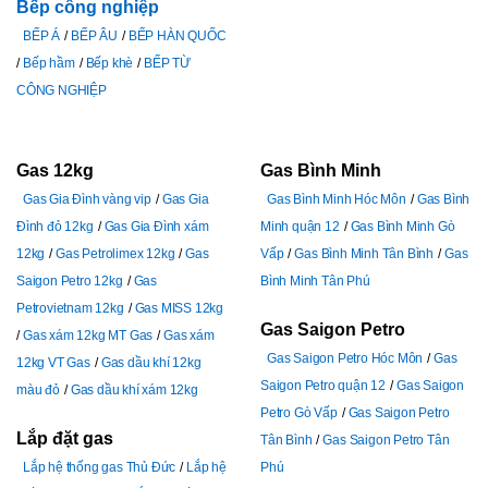
Bếp công nghiệp
BẾP Á
BẾP ÂU
BẾP HÀN QUỐC
Bếp hầm
Bếp khè
BẾP TỪ
CÔNG NGHIỆP
Gas 12kg
Gas Bình Minh
Gas Gia Đình vàng vip
Gas Gia
Gas Bình Minh Hóc Môn
Gas Bình
Đình đỏ 12kg
Gas Gia Đình xám
Minh quận 12
Gas Bình Minh Gò
12kg
Gas Petrolimex 12kg
Gas
Vấp
Gas Bình Minh Tân Bình
Gas
Saigon Petro 12kg
Gas
Bình Minh Tân Phú
Petrovietnam 12kg
Gas MISS 12kg
Gas Saigon Petro
Gas xám 12kg MT Gas
Gas xám
Gas Saigon Petro Hóc Môn
Gas
12kg VT Gas
Gas dầu khí 12kg
Saigon Petro quận 12
Gas Saigon
màu đỏ
Gas dầu khí xám 12kg
Petro Gò Vấp
Gas Saigon Petro
Lắp đặt gas
Tân Bình
Gas Saigon Petro Tân
Lắp hệ thống gas Thủ Đức
Lắp hệ
Phú