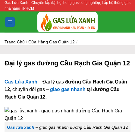
Gas Lửa Xanh - Chuyên lắp đặt hệ thống gas công nghiệp, Lắp hệ thống gas
Bỏ
nhà hàng TPHCM
qua
nội
dung
Trang Chủ
/
Cửa Hàng Gas Quận 12
/
Đại lý gas đường Cầu Rạch Gia Quận 12
Gas Lửa Xanh
– Đại lý gas
đường Cầu Rạch Gia Quận
12
, chuyên đổi gas –
giao gas nhanh
tại
đường Cầu
Rạch Gia Quận 12
.
Gas lửa xanh
– giao gas nhanh đường Cầu Rạch Gia Quận 12