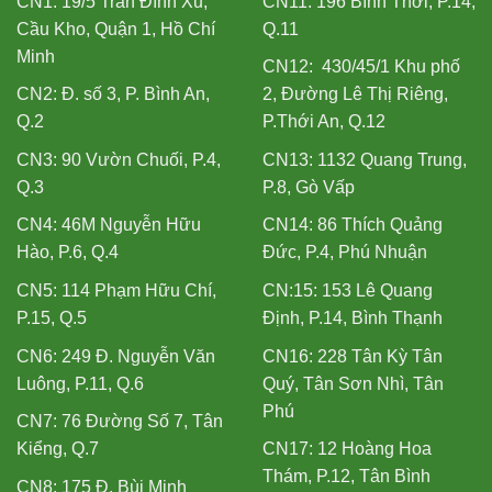
CN1: 19/5 Trần Đình Xu,
CN11: 196 Bình Thới, P.14,
Cầu Kho, Quận 1, Hồ Chí
Q.11
Minh
CN12: 430/45/1 Khu phố
CN2: Đ. số 3, P. Bình An,
2, Đường Lê Thị Riêng,
Q.2
P.Thới An, Q.12
CN3: 90 Vườn Chuối, P.4,
CN13: 1132 Quang Trung,
Q.3
P.8, Gò Vấp
CN4: 46M Nguyễn Hữu
CN14: 86 Thích Quảng
Hào, P.6, Q.4
Đức, P.4, Phú Nhuận
CN5: 114 Phạm Hữu Chí,
CN:15: 153 Lê Quang
P.15, Q.5
Định, P.14, Bình Thạnh
CN6: 249 Đ. Nguyễn Văn
CN16: 228 Tân Kỳ Tân
Luông, P.11, Q.6
Quý, Tân Sơn Nhì, Tân
Phú
CN7: 76 Đường Số 7, Tân
Kiểng, Q.7
CN17: 12 Hoàng Hoa
Thám, P.12, Tân Bình
CN8: 175 Đ. Bùi Minh