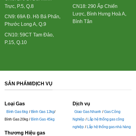
Trực, P.5, Q.8
CN18: 290 Ấp Chiến
Lược, Bình Hưng Hoà A,
CN9: 69A Đ. Hồ Bá Phấn,
Bình Tân
Phước Long A, Q.9
CN10: 59CT Tam Đảo,
P.15, Q.10
SẢN PHẨM/DỊCH VỤ
Loại Gas
Dịch vụ
Bình Gas 6kg
Bình Gas 12kg
Giao Gas Nhanh
Gas Công
Bình Gas 20kg
Bình Gas 45kg
Nghiệp
Lắp hệ thống gas công
nghiệp
Lắp hệ thống gas nhà hàng
Thương Hiệu gas