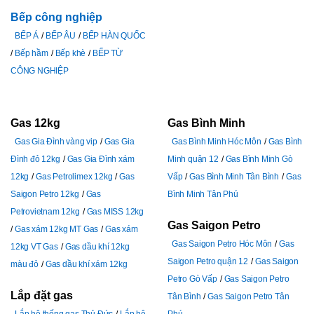
Bếp công nghiệp
BẾP Á
BẾP ÂU
BẾP HÀN QUỐC
Bếp hầm
Bếp khè
BẾP TỪ
CÔNG NGHIỆP
Gas 12kg
Gas Bình Minh
Gas Gia Đình vàng vip
Gas Gia
Gas Bình Minh Hóc Môn
Gas Bình
Đình đỏ 12kg
Gas Gia Đình xám
Minh quận 12
Gas Bình Minh Gò
12kg
Gas Petrolimex 12kg
Gas
Vấp
Gas Bình Minh Tân Bình
Gas
Saigon Petro 12kg
Gas
Bình Minh Tân Phú
Petrovietnam 12kg
Gas MISS 12kg
Gas Saigon Petro
Gas xám 12kg MT Gas
Gas xám
Gas Saigon Petro Hóc Môn
Gas
12kg VT Gas
Gas dầu khí 12kg
Saigon Petro quận 12
Gas Saigon
màu đỏ
Gas dầu khí xám 12kg
Petro Gò Vấp
Gas Saigon Petro
Lắp đặt gas
Tân Bình
Gas Saigon Petro Tân
Lắp hệ thống gas Thủ Đức
Lắp hệ
Phú