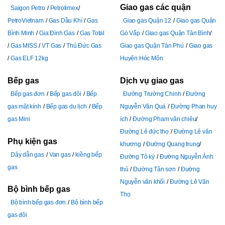
Giao gas các quận
Saigon Petro
Petrolimex
PetroVietnam
Gas Dầu Khí
Gas
Giao gas Quận 12
Giao gas Quận
Bình Minh
Gia Đình Gas
Gas Total
Gò Vấp
Giao gas Quận Tân Bình
Gas MISS
VT Gas
Thủ Đức Gas
Giao gas Quận Tân Phú
Giao gas
Gas ELF 12kg
Huyện Hóc Môn
Bếp gas
Dịch vụ giao gas
Bếp gas đơn
Bếp gas đôi
Bếp
Đường Trường Chinh
Đường
gas mặt kính
Bếp gas du lịch
Bếp
Nguyễn Văn Quá
Đường Phan huy
gas Mini
ích
Đường Pham văn chiêu
Đường Lê đức thọ
Đường Lê văn
Phụ kiện gas
khương
Đường Quang trung
Dây dẫn gas
Van gas
kiềng bếp
Đường Tô ký
Đường Nguyễn Ảnh
gas
thủ
Đường Tân sơn
Đường
Nguyễn văn khối
Đường Lê Văn
Bộ bình bếp gas
Thọ
Bộ bình bếp gas đơn
Bộ bình bếp
gas đôi