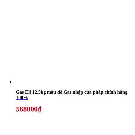
Gas Elf 12.5kg màu đỏ,Gas nhập của pháp chính hãng
100%
568000₫