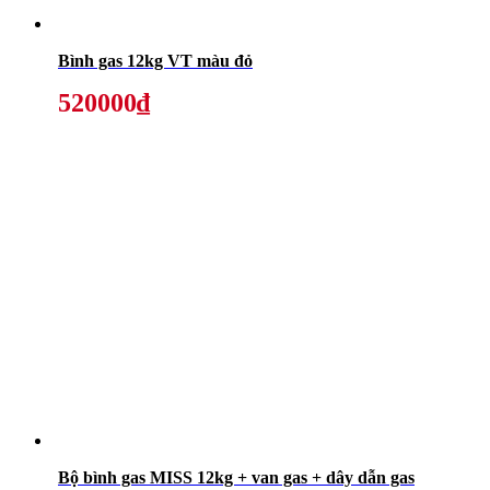
Bình gas 12kg VT màu đỏ
520000₫
Bộ bình gas MISS 12kg + van gas + dây dẫn gas