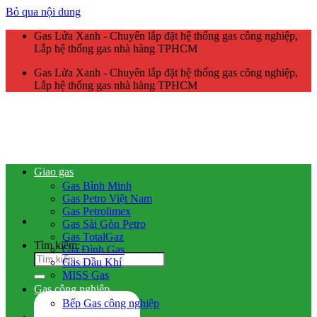
Bỏ qua nội dung
Gas Lửa Xanh - Chuyên lắp đặt hệ thống gas công nghiệp,
Lắp hệ thống gas nhà hàng TPHCM
Gas Lửa Xanh - Chuyên lắp đặt hệ thống gas công nghiệp,
Lắp hệ thống gas nhà hàng TPHCM
Giao gas
Gas Bình Minh
Gas Petro Việt Nam
Gas Petrolimex
Gas Sài Gòn Petro
Gas TotalGaz
Tìm kiếm:
Gia Đình Gas
Gas Dầu Khí
MISS Gas
Gas công nghiệp
Bếp Gas công nghiệp