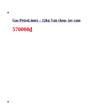
Gas PetroLimex – 12kg Van chụp, tay cam
570000₫