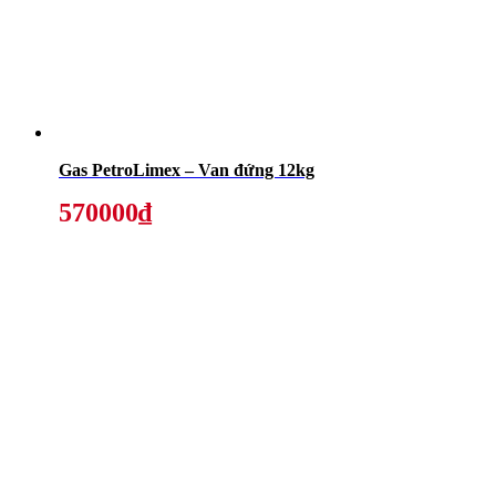
Gas PetroLimex – Van đứng 12kg
570000₫