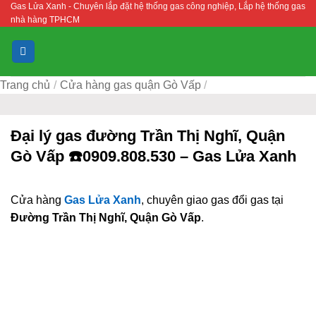
Gas Lửa Xanh - Chuyên lắp đặt hệ thống gas công nghiệp, Lắp hệ thống gas
Bỏ
nhà hàng TPHCM
qua
nội
dung
Trang chủ
/
Cửa hàng gas quận Gò Vấp
/
Đại lý gas đường Trần Thị Nghĩ, Quận
Gò Vấp ☎️0909.808.530 – Gas Lửa Xanh
Cửa hàng
Gas Lửa Xanh
, chuyên giao gas đổi gas tại
Đường Trần Thị Nghĩ, Quận Gò Vấp
.