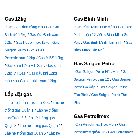
Gas 12kg
Gas Bình Minh
Gas Gia Đình vàng vip
Gas Gia
Gas Bình Minh Hóc Môn
Gas Bình
Đình đỏ 12kg
Gas Gia Đình xám
Minh quận 12
Gas Bình Minh Gò
12kg
Gas Petrolimex 12kg
Gas
Vấp
Gas Bình Minh Tân Bình
Gas
Saigon Petro 12kg
Gas
Bình Minh Tân Phú
Petrovietnam 12kg
Gas MISS 12kg
Gas Saigon Petro
Gas xám 12kg MT Gas
Gas xám
Gas Saigon Petro Hóc Môn
Gas
12kg VT Gas
Gas dầu khí 12kg
Saigon Petro quận 12
Gas Saigon
màu đỏ
Gas dầu khí xám 12kg
Petro Gò Vấp
Gas Saigon Petro
Lắp đặt gas
Tân Bình
Gas Saigon Petro Tân
Lắp hệ thống gas Thủ Đức
Lắp hệ
Phú
thống gas Quận 1
Lắp hệ thống
Gas Petrolimex
gas Quận 2
Lắp hệ thống gas
Gas Petrolimex Hóc Môn
Gas
Quận 3
Lắp hệ thống gas Quận 4
Petrolimex quận 12
Gas Petrolimex
Lắp hệ thống gas Quận 5
Lắp hệ