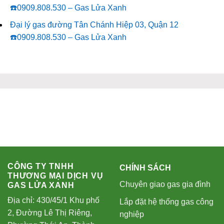
☎️0909.808.530 – Gas Lửa Xanh
Đại lý gas đường Tân Chánh Hiệp 03, Quận 12
☎️0909.808.530 – Gas Lửa Xanh
CÔNG TY TNHH
CHÍNH SÁCH
THƯƠNG MẠI DỊCH VỤ
Chuyên giao gas gia đình
GAS LỬA XANH
Địa chỉ: 430/45/1 Khu phố
Lắp đặt hệ thống gas công
2, Đường Lê Thị Riêng,
nghiệp