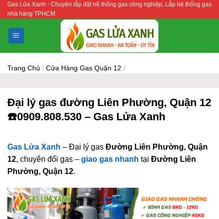
Gas Lửa Xanh - Chuyên lắp đặt hệ thống gas công nghiệp, Lắp hệ thống gas
Bỏ
nhà hàng TPHCM
qua
nội
dung
Trang Chủ
/
Cửa Hàng Gas Quận 12
/
Đại lý gas đường Liên Phường, Quận 12
☎️0909.808.530 – Gas Lửa Xanh
Gas Lửa Xanh
– Đại lý gas
Đường Liên Phường, Quận
12
, chuyên đổi gas –
giao gas nhanh
tại
Đường Liên
Phường, Quận 12
.