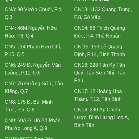
CN3: 90 Vườn Chuối, P.4,
CN13: 1132 Quang Trung,
Q.3
P.8, Gò Vấp
CN4: 46M Nguyễn Hữu
CN14: 86 Thích Quảng
Hào, P.6, Q.4
Đức, P.4, Phú Nhuận
CN5: 114 Phạm Hữu Chí,
CN:15: 153 Lê Quang
P.15, Q.5
Định, P.14, Bình Thạnh
CN6: 249 Đ. Nguyễn Văn
CN16: 228 Tân Kỳ Tân
Luông, P.11, Q.6
Quý, Tân Sơn Nhì, Tân
Phú
CN7: 76 Đường Số 7, Tân
Kiểng, Q.7
CN17: 12 Hoàng Hoa
Thám, P.12, Tân Bình
CN8: 175 Đ. Bùi Minh
Trực, P.5, Q.8
CN18: 290 Ấp Chiến
Lược, Bình Hưng Hoà A,
CN9: 69A Đ. Hồ Bá Phấn,
Bình Tân
Phước Long A, Q.9