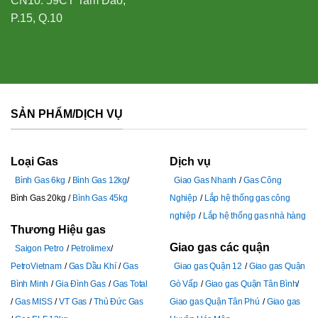
CN10: 59CT Tam Đảo,
P.15, Q.10
SẢN PHẨM/DỊCH VỤ
Loại Gas
Dịch vụ
Bình Gas 6kg
Bình Gas 12kg
Giao Gas Nhanh
Gas Công
Bình Gas 20kg
Bình Gas 45kg
Nghiệp
Lắp hệ thống gas công
nghiệp
Lắp hệ thống gas nhà hàng
Thương Hiệu gas
Giao gas các quận
Saigon Petro
Petrolimex
PetroVietnam
Gas Dầu Khí
Gas
Giao gas Quận 12
Giao gas Quận
Bình Minh
Gia Đình Gas
Gas Total
Gò Vấp
Giao gas Quận Tân Bình
Gas MISS
VT Gas
Thủ Đức Gas
Giao gas Quận Tân Phú
Giao gas