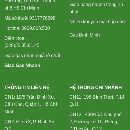
Phường Thới An, Thành
Giao hàng nhanh trong 15
phố Hồ Chí Minh
phút
Mã số thuế: 0317776698
Nhiều khuyến mãi hấp dẫn
Hotline: 0909.808.530
Gas Bình Minh
Điện thoại:
(028)35.35.81.45
Giao gas nhanh giá rẻ nhất
Giao Gas Nhanh
THÔNG TIN LIÊN HỆ
HỆ THỐNG CHI NHÁNH
CN1: 19/5 Trần Đình Xu,
CN11: 196 Bình Thới, P.14,
Cầu Kho, Quận 1, Hồ Chí
Q.11
Minh
CN12: 430/45/1 Khu phố
CN2: Đ. số 3, P. Bình An,
2, Đường Lê Thị Riêng,
Q.2
P.Thới An, Q.12