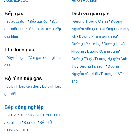
Gas ELF 12kg
Huyện Hóc Môn
Bếp gas
Dịch vụ giao gas
Bếp gas đơn
Bếp gas đôi
Bếp
Đường Trường Chinh
Đường
gas mặt kính
Bếp gas du lịch
Bếp
Nguyễn Văn Quá
Đường Phan huy
gas Mini
ích
Đường Pham văn chiêu
Đường Lê đức thọ
Đường Lê văn
Phụ kiện gas
khương
Đường Quang trung
Dây dẫn gas
Van gas
kiềng bếp
Đường Tô ký
Đường Nguyễn Ảnh
gas
thủ
Đường Tân sơn
Đường
Nguyễn văn khối
Đường Lê Văn
Bộ bình bếp gas
Thọ
Bộ bình bếp gas đơn
Bộ bình bếp
gas đôi
Bếp công nghiệp
BẾP Á
BẾP ÂU
BẾP HÀN QUỐC
Bếp hầm
Bếp khè
BẾP TỪ
CÔNG NGHIỆP