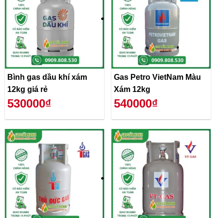
Bình gas dầu khí xám
Gas Petro VietNam Màu
12kg giá rẻ
Xám 12kg
530000₫
540000₫