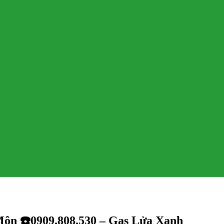
Môn ☎️0909.808.530 – Gas Lửa Xanh