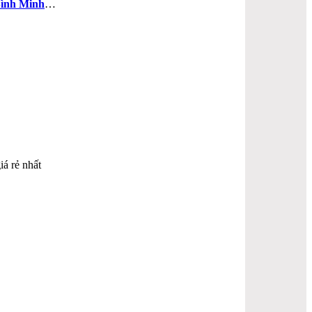
ình Minh
…
iá rẻ nhất