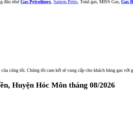
àng đầu như
Gas Petrolimex
,
Saigon Petro
, Total gas, MISS Gas,
Gas B
 của cúng tôi. Chúng tôi cam kết sẽ cung cấp cho khách hàng gas với g
yền, Huyện Hóc Môn tháng 08/2026