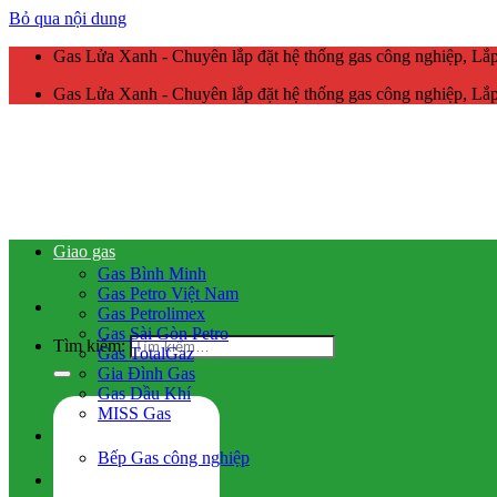
Bỏ qua nội dung
Gas Lửa Xanh - Chuyên lắp đặt hệ thống gas công nghiệp, L
Gas Lửa Xanh - Chuyên lắp đặt hệ thống gas công nghiệp, L
Giao gas
Gas Bình Minh
Gas Petro Việt Nam
Gas Petrolimex
Gas Sài Gòn Petro
Tìm kiếm:
Gas TotalGaz
Gia Đình Gas
Gas Dầu Khí
MISS Gas
Gas công nghiệp
Bếp Gas công nghiệp
Hệ thống gas