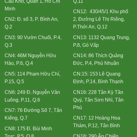
Cầu Kho, Quận 1, Hồ Chí
Q.11
Minh
CN12: 430/45/1 Khu phố
CN2: Đ. số 3, P. Bình An,
2, Đường Lê Thị Riêng,
Q.2
P.Thới An, Q.12
CN3: 90 Vườn Chuối, P.4,
CN13: 1132 Quang Trung,
Q.3
P.8, Gò Vấp
CN4: 46M Nguyễn Hữu
CN14: 86 Thích Quảng
Hào, P.6, Q.4
Đức, P.4, Phú Nhuận
CN5: 114 Phạm Hữu Chí,
CN:15: 153 Lê Quang
P.15, Q.5
Định, P.14, Bình Thạnh
CN6: 249 Đ. Nguyễn Văn
CN16: 228 Tân Kỳ Tân
Luông, P.11, Q.6
Quý, Tân Sơn Nhì, Tân
Phú
CN7: 76 Đường Số 7, Tân
Kiểng, Q.7
CN17: 12 Hoàng Hoa
Thám, P.12, Tân Bình
CN8: 175 Đ. Bùi Minh
Trực, P.5, Q.8
CN18: 290 Ấp Chiến