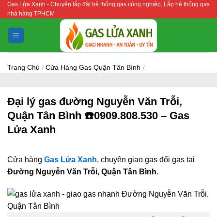
Gas Lửa Xanh - Chuyên lắp đặt hệ thống gas công nghiệp, Lắp hệ thống gas
Bỏ
nhà hàng TPHCM
qua
nội
dung
Trang Chủ
/
Cửa Hàng Gas Quận Tân Bình
/
Đại lý gas đường Nguyễn Văn Trỗi,
Quận Tân Bình ☎️0909.808.530 – Gas
Lửa Xanh
Cửa hàng
Gas Lửa Xanh
, chuyên giao gas đổi gas tại
Đường Nguyễn Văn Trỗi, Quận Tân Bình
.