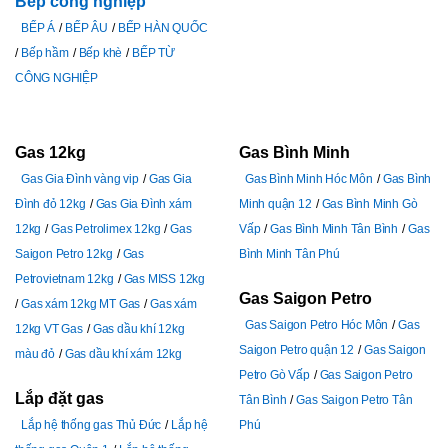
Bếp công nghiệp
BẾP Á
BẾP ÂU
BẾP HÀN QUỐC
Bếp hầm
Bếp khè
BẾP TỪ
CÔNG NGHIỆP
Gas 12kg
Gas Bình Minh
Gas Gia Đình vàng vip
Gas Gia
Gas Bình Minh Hóc Môn
Gas Bình
Đình đỏ 12kg
Gas Gia Đình xám
Minh quận 12
Gas Bình Minh Gò
12kg
Gas Petrolimex 12kg
Gas
Vấp
Gas Bình Minh Tân Bình
Gas
Saigon Petro 12kg
Gas
Bình Minh Tân Phú
Petrovietnam 12kg
Gas MISS 12kg
Gas Saigon Petro
Gas xám 12kg MT Gas
Gas xám
Gas Saigon Petro Hóc Môn
Gas
12kg VT Gas
Gas dầu khí 12kg
Saigon Petro quận 12
Gas Saigon
màu đỏ
Gas dầu khí xám 12kg
Petro Gò Vấp
Gas Saigon Petro
Lắp đặt gas
Tân Bình
Gas Saigon Petro Tân
Lắp hệ thống gas Thủ Đức
Lắp hệ
Phú