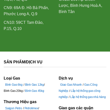
Lược, Bình Hưng Hoà A,
CN9: 69A Đ. Hồ Bá Phấn,
Bình Tân
Phước Long A, Q.9
CN10: 59CT Tam Đảo,
P.15, Q.10
SẢN PHẨM/DỊCH VỤ
Loại Gas
Dịch vụ
Bình Gas 6kg
Bình Gas 12kg
Giao Gas Nhanh
Gas Công
Bình Gas 20kg
Bình Gas 45kg
Nghiệp
Lắp hệ thống gas công
nghiệp
Lắp hệ thống gas nhà hàng
Thương Hiệu gas
Giao gas các quận
Saigon Petro
Petrolimex