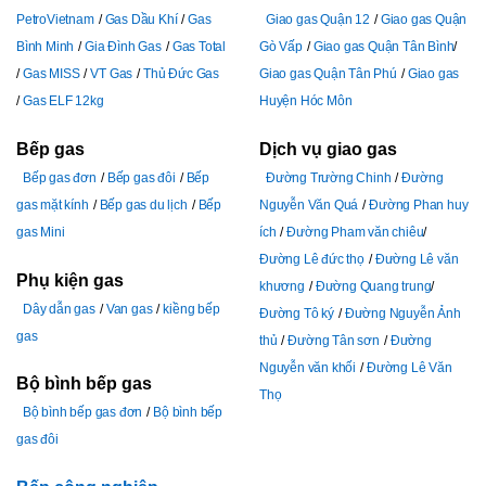
PetroVietnam
Gas Dầu Khí
Gas
Giao gas Quận 12
Giao gas Quận
Bình Minh
Gia Đình Gas
Gas Total
Gò Vấp
Giao gas Quận Tân Bình
Gas MISS
VT Gas
Thủ Đức Gas
Giao gas Quận Tân Phú
Giao gas
Gas ELF 12kg
Huyện Hóc Môn
Bếp gas
Dịch vụ giao gas
Bếp gas đơn
Bếp gas đôi
Bếp
Đường Trường Chinh
Đường
gas mặt kính
Bếp gas du lịch
Bếp
Nguyễn Văn Quá
Đường Phan huy
gas Mini
ích
Đường Pham văn chiêu
Đường Lê đức thọ
Đường Lê văn
Phụ kiện gas
khương
Đường Quang trung
Dây dẫn gas
Van gas
kiềng bếp
Đường Tô ký
Đường Nguyễn Ảnh
gas
thủ
Đường Tân sơn
Đường
Nguyễn văn khối
Đường Lê Văn
Bộ bình bếp gas
Thọ
Bộ bình bếp gas đơn
Bộ bình bếp
gas đôi