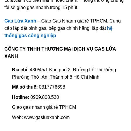
Lửa Xanh có thể nhanh hoặc chậm. Thông thường chúng
tôi sẽ giao gas nhanh trong 15 phút
Gas Lửa Xanh
– Giao Gas Nhanh giá rẻ TPHCM, Cung
cấp lắp đặt bình gas, bếp gas chính hãng, lắp đặt
hệ
thống gas công nghiệp
CÔNG TY TNHH THƯƠNG MẠI DỊCH VỤ GAS LỬA
XANH
Địa chỉ:
430/45/1 Khu phố 2, Đường Lê Thị Riêng,
Phường Thới An, Thành phố Hồ Chí Minh
Mã số thuế:
0317776698
Hotline:
0909.808.530
Giao gas nhanh giá rẻ TPHCM
Web: www.gasluaxanh.com