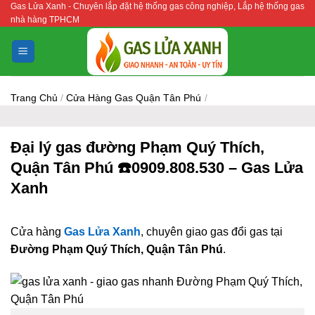
Gas Lửa Xanh - Chuyên lắp đặt hệ thống gas công nghiệp, Lắp hệ thống gas
Bỏ
nhà hàng TPHCM
qua
nội
dung
Trang Chủ
/
Cửa Hàng Gas Quận Tân Phú
/
Đại lý gas đường Phạm Quý Thích,
Quận Tân Phú ☎️0909.808.530 – Gas Lửa
Xanh
Cửa hàng
Gas Lửa Xanh
, chuyên giao gas đổi gas tại
Đường Phạm Quý Thích, Quận Tân Phú
.