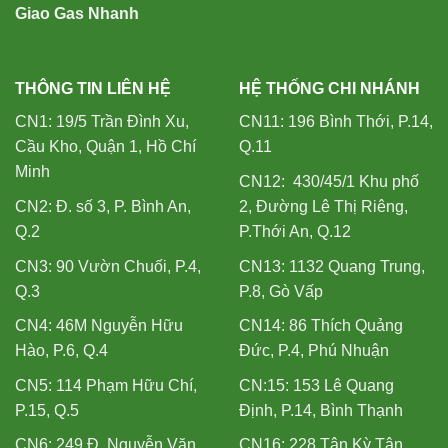
Giao Gas Nhanh
THÔNG TIN LIÊN HỆ
HỆ THỐNG CHI NHÁNH
CN1: 19/5 Trần Đình Xu,
CN11: 196 Bình Thới, P.14,
Cầu Kho, Quận 1, Hồ Chí
Q.11
Minh
CN12: 430/45/1 Khu phố
CN2: Đ. số 3, P. Bình An,
2, Đường Lê Thị Riêng,
Q.2
P.Thới An, Q.12
CN3: 90 Vườn Chuối, P.4,
CN13: 1132 Quang Trung,
Q.3
P.8, Gò Vấp
CN4: 46M Nguyễn Hữu
CN14: 86 Thích Quảng
Hào, P.6, Q.4
Đức, P.4, Phú Nhuận
CN5: 114 Phạm Hữu Chí,
CN:15: 153 Lê Quang
P.15, Q.5
Định, P.14, Bình Thạnh
CN6: 249 Đ. Nguyễn Văn
CN16: 228 Tân Kỳ Tân