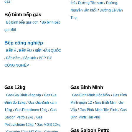
gas
thủ
Đường Tân sơn
Đường
Nguyễn văn khối
Đường Lê Văn
Bộ bình bếp gas
Thọ
Bộ bình bếp gas đơn
Bộ bình bếp
gas đôi
Bếp công nghiệp
BẾP Á
BẾP ÂU
BẾP HÀN QUỐC
Bếp hầm
Bếp khè
BẾP TỪ
CÔNG NGHIỆP
Gas 12kg
Gas Bình Minh
Gas Gia Đình vàng vip
Gas Gia
Gas Bình Minh Hóc Môn
Gas Bình
Đình đỏ 12kg
Gas Gia Đình xám
Minh quận 12
Gas Bình Minh Gò
12kg
Gas Petrolimex 12kg
Gas
Vấp
Gas Bình Minh Tân Bình
Gas
Saigon Petro 12kg
Gas
Bình Minh Tân Phú
Petrovietnam 12kg
Gas MISS 12kg
Gas Saigon Petro
Gas xám 12kg MT Gas
Gas xám