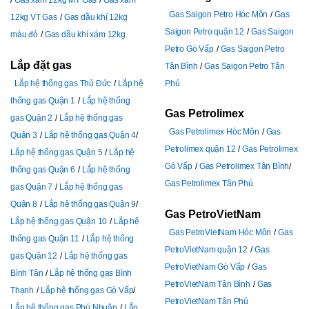
Gas Saigon Petro Hóc Môn
Gas
12kg VT Gas
Gas dầu khí 12kg
Saigon Petro quận 12
Gas Saigon
màu đỏ
Gas dầu khí xám 12kg
Petro Gò Vấp
Gas Saigon Petro
Lắp đặt gas
Tân Bình
Gas Saigon Petro Tân
Lắp hệ thống gas Thủ Đức
Lắp hệ
Phú
thống gas Quận 1
Lắp hệ thống
Gas Petrolimex
gas Quận 2
Lắp hệ thống gas
Gas Petrolimex Hóc Môn
Gas
Quận 3
Lắp hệ thống gas Quận 4
Petrolimex quận 12
Gas Petrolimex
Lắp hệ thống gas Quận 5
Lắp hệ
Gò Vấp
Gas Petrolimex Tân Bình
thống gas Quận 6
Lắp hệ thống
Gas Petrolimex Tân Phú
gas Quận 7
Lắp hệ thống gas
Quận 8
Lắp hệ thống gas Quận 9
Gas PetroVietNam
Lắp hệ thống gas Quận 10
Lắp hệ
Gas PetroVietNam Hóc Môn
Gas
thống gas Quận 11
Lắp hệ thống
PetroVietNam quận 12
Gas
gas Quận 12
Lắp hệ thống gas
PetroVietNam Gò Vấp
Gas
Bình Tân
Lắp hệ thống gas Bình
PetroVietNam Tân Bình
Gas
Thạnh
Lắp hệ thống gas Gò Vấp
PetroVietNam Tân Phú
Lắp hệ thống gas Phú Nhuận
Lắp