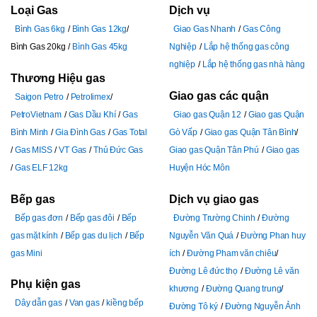
Loại Gas
Dịch vụ
Bình Gas 6kg
Bình Gas 12kg
Giao Gas Nhanh
Gas Công
Bình Gas 20kg
Bình Gas 45kg
Nghiệp
Lắp hệ thống gas công
nghiệp
Lắp hệ thống gas nhà hàng
Thương Hiệu gas
Giao gas các quận
Saigon Petro
Petrolimex
PetroVietnam
Gas Dầu Khí
Gas
Giao gas Quận 12
Giao gas Quận
Bình Minh
Gia Đình Gas
Gas Total
Gò Vấp
Giao gas Quận Tân Bình
Gas MISS
VT Gas
Thủ Đức Gas
Giao gas Quận Tân Phú
Giao gas
Gas ELF 12kg
Huyện Hóc Môn
Bếp gas
Dịch vụ giao gas
Bếp gas đơn
Bếp gas đôi
Bếp
Đường Trường Chinh
Đường
gas mặt kính
Bếp gas du lịch
Bếp
Nguyễn Văn Quá
Đường Phan huy
gas Mini
ích
Đường Pham văn chiêu
Đường Lê đức thọ
Đường Lê văn
Phụ kiện gas
khương
Đường Quang trung
Dây dẫn gas
Van gas
kiềng bếp
Đường Tô ký
Đường Nguyễn Ảnh