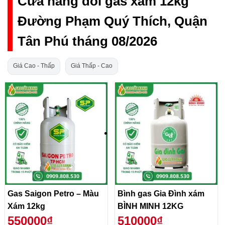
Cửa hàng đổi gas xám 12kg
Đường Phạm Quý Thích, Quận
Tân Phú tháng 08/2026
Giá Cao - Thấp
Giá Thấp - Cao
Gas Saigon Petro – Màu
Bình gas Gia Đình xám
Xám 12kg
BÌNH MINH 12KG
550000₫
510000₫