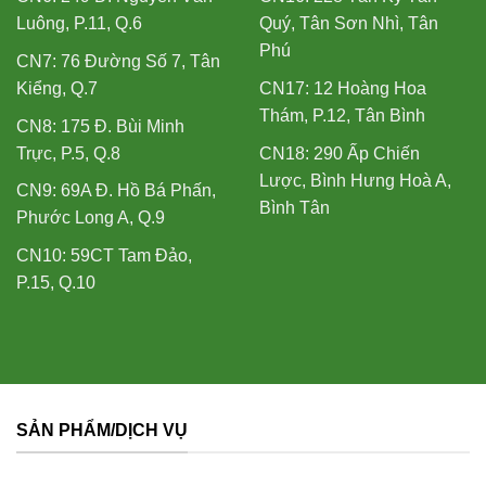
Luông, P.11, Q.6
Quý, Tân Sơn Nhì, Tân
Phú
CN7: 76 Đường Số 7, Tân
Kiểng, Q.7
CN17: 12 Hoàng Hoa
Thám, P.12, Tân Bình
CN8: 175 Đ. Bùi Minh
Trực, P.5, Q.8
CN18: 290 Ấp Chiến
Lược, Bình Hưng Hoà A,
CN9: 69A Đ. Hồ Bá Phấn,
Bình Tân
Phước Long A, Q.9
CN10: 59CT Tam Đảo,
P.15, Q.10
SẢN PHẨM/DỊCH VỤ