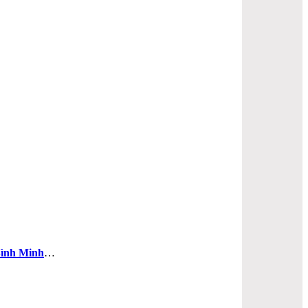
ình Minh
…