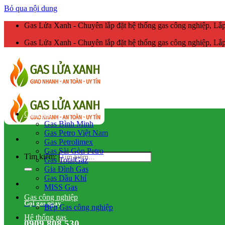
Bỏ qua nội dung
Gas Lửa Xanh - Chuyên lắp đặt hệ thống gas công nghiệp, L
Gas Lửa Xanh - Chuyên lắp đặt hệ thống gas công nghiệp, L
Giao gas
Gas Bình Minh
Gas Petro Việt Nam
Gas Petrolimex
Gas Sài Gòn Petro
Tìm kiếm:
Gas TotalGaz
Gia Đình Gas
Gas Dầu Khí
MISS Gas
Gas công nghiệp
Gọi gas ngay
Bếp Gas công nghiệp
Hệ thống gas
0909.808.530