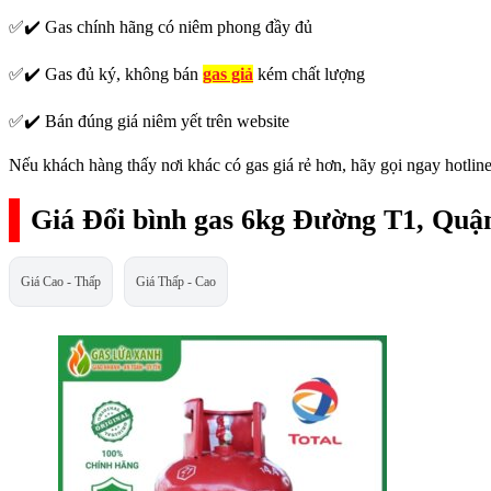
✅✔️ Gas chính hãng có niêm phong đầy đủ
✅✔️ Gas đủ ký, không bán
gas giả
kém chất lượng
✅✔️ Bán đúng giá niêm yết trên website
Nếu khách hàng thấy nơi khác có gas giá rẻ hơn, hãy gọi ngay hotline
Giá Đổi bình gas 6kg Đường T1, Quậ
Giá Cao - Thấp
Giá Thấp - Cao