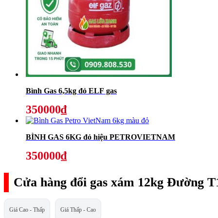
Bình Gas 6,5kg đỏ ELF gas
350000₫
BÌNH GAS 6KG đỏ hiệu PETROVIETNAM
350000₫
Cửa hàng đổi gas xám 12kg Đường T
Giá Cao - Thấp
Giá Thấp - Cao