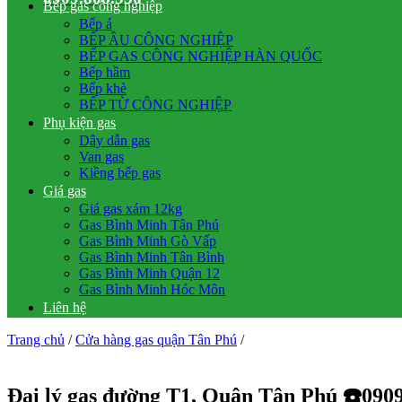
Bếp gas công nghiệp
Bếp á
BẾP ÂU CÔNG NGHIỆP
BẾP GAS CÔNG NGHIỆP HÀN QUỐC
Bếp hầm
Bếp khè
BẾP TỪ CÔNG NGHIỆP
Phụ kiện gas
Dây dẫn gas
Van gas
Kiềng bếp gas
Giá gas
Giá gas xám 12kg
Gas Bình Minh Tân Phú
Gas Bình Minh Gò Vấp
Gas Bình Minh Tân Bình
Gas Bình Minh Quận 12
Gas Bình Minh Hóc Môn
Liên hệ
Trang chủ
/
Cửa hàng gas quận Tân Phú
/
Đại lý gas đường T1, Quận Tân Phú ☎️090