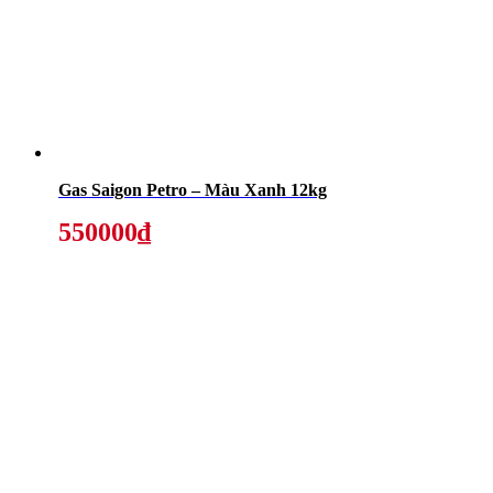
Gas Saigon Petro – Màu Xanh 12kg
550000₫