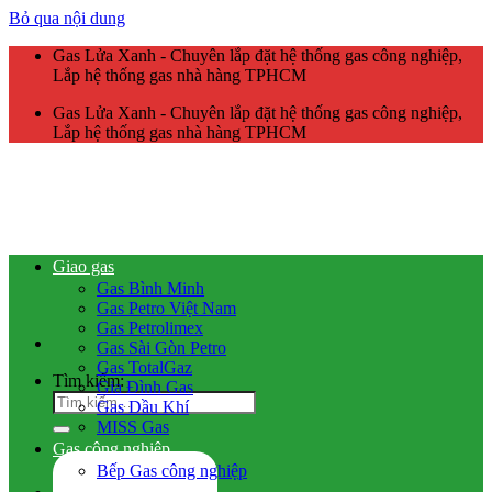
Bỏ qua nội dung
Gas Lửa Xanh - Chuyên lắp đặt hệ thống gas công nghiệp,
Lắp hệ thống gas nhà hàng TPHCM
Gas Lửa Xanh - Chuyên lắp đặt hệ thống gas công nghiệp,
Lắp hệ thống gas nhà hàng TPHCM
Giao gas
Gas Bình Minh
Gas Petro Việt Nam
Gas Petrolimex
Gas Sài Gòn Petro
Gas TotalGaz
Tìm kiếm:
Gia Đình Gas
Gas Dầu Khí
MISS Gas
Gas công nghiệp
Bếp Gas công nghiệp