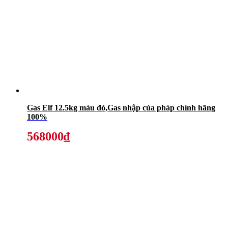
Gas Elf 12.5kg màu đỏ,Gas nhập của pháp chính hãng
100%
568000₫