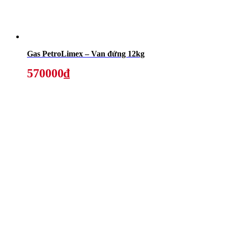
Gas PetroLimex – Van đứng 12kg
570000₫