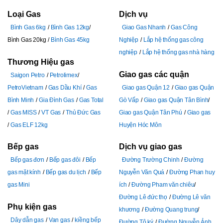
Loại Gas
Dịch vụ
Bình Gas 6kg
Bình Gas 12kg
Giao Gas Nhanh
Gas Công
Bình Gas 20kg
Bình Gas 45kg
Nghiệp
Lắp hệ thống gas công
nghiệp
Lắp hệ thống gas nhà hàng
Thương Hiệu gas
Giao gas các quận
Saigon Petro
Petrolimex
PetroVietnam
Gas Dầu Khí
Gas
Giao gas Quận 12
Giao gas Quận
Bình Minh
Gia Đình Gas
Gas Total
Gò Vấp
Giao gas Quận Tân Bình
Gas MISS
VT Gas
Thủ Đức Gas
Giao gas Quận Tân Phú
Giao gas
Gas ELF 12kg
Huyện Hóc Môn
Bếp gas
Dịch vụ giao gas
Bếp gas đơn
Bếp gas đôi
Bếp
Đường Trường Chinh
Đường
gas mặt kính
Bếp gas du lịch
Bếp
Nguyễn Văn Quá
Đường Phan huy
gas Mini
ích
Đường Pham văn chiêu
Đường Lê đức thọ
Đường Lê văn
Phụ kiện gas
khương
Đường Quang trung
Dây dẫn gas
Van gas
kiềng bếp
Đường Tô ký
Đường Nguyễn Ảnh