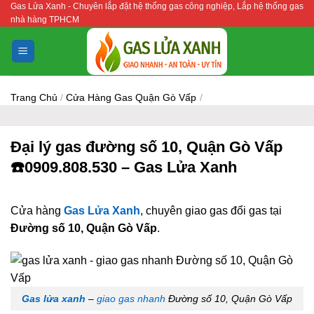
Gas Lửa Xanh - Chuyên lắp đặt hệ thống gas công nghiệp, Lắp hệ thống gas
Bỏ
nhà hàng TPHCM
qua
nội
dung
Trang Chủ
/
Cửa Hàng Gas Quận Gò Vấp
/
Đại lý gas đường số 10, Quận Gò Vấp
☎️0909.808.530 – Gas Lửa Xanh
Cửa hàng
Gas Lửa Xanh
, chuyên giao gas đổi gas tại
Đường số 10, Quận Gò Vấp
.
Gas lửa xanh
–
giao gas nhanh
Đường số 10, Quận Gò Vấp