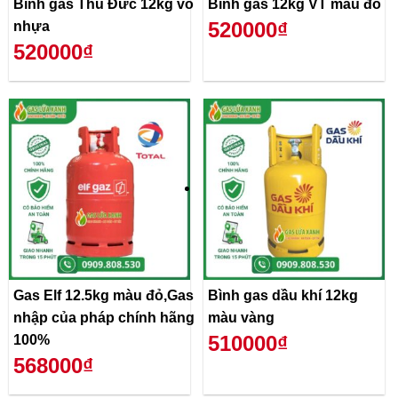
Bình gas Thủ Đức 12kg vỏ
Bình gas 12kg VT màu đỏ
520000₫
nhựa
520000₫
Gas Elf 12.5kg màu đỏ,Gas
Bình gas dầu khí 12kg
nhập của pháp chính hãng
màu vàng
510000₫
100%
568000₫