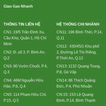
Giao Gas Nhanh
THÔNG TIN LIÊN HỆ
HỆ THỐNG CHI NHÁNH
CN1: 19/5 Trần Đình Xu,
CN11: 196 Bình Thới, P.14,
Cầu Kho, Quận 1, Hồ Chí
Q.11
Minh
CN12: 430/45/1 Khu phố
CN2: Đ. số 3, P. Bình An,
2, Đường Lê Thị Riêng,
Q.2
P.Thới An, Q.12
CN3: 90 Vườn Chuối, P.4,
CN13: 1132 Quang Trung,
Q.3
P.8, Gò Vấp
CN4: 46M Nguyễn Hữu
CN14: 86 Thích Quảng
Hào, P.6, Q.4
Đức, P.4, Phú Nhuận
CN5: 114 Phạm Hữu Chí,
CN:15: 153 Lê Quang
P.15, Q.5
Định, P.14, Bình Thạnh