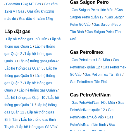
Gas Saigon Petro
Gas xám 12kg MT Gas
Gas xám
Gas Saigon Petro Hóc Môn
Gas
12kg VT Gas
Gas dầu khí 12kg
Saigon Petro quận 12
Gas Saigon
màu đỏ
Gas dầu khí xám 12kg
Petro Gò Vấp
Gas Saigon Petro
Lắp đặt gas
Tân Bình
Gas Saigon Petro Tân
Lắp hệ thống gas Thủ Đức
Lắp hệ
Phú
thống gas Quận 1
Lắp hệ thống
Gas Petrolimex
gas Quận 2
Lắp hệ thống gas
Gas Petrolimex Hóc Môn
Gas
Quận 3
Lắp hệ thống gas Quận 4
Petrolimex quận 12
Gas Petrolimex
Lắp hệ thống gas Quận 5
Lắp hệ
Gò Vấp
Gas Petrolimex Tân Bình
thống gas Quận 6
Lắp hệ thống
Gas Petrolimex Tân Phú
gas Quận 7
Lắp hệ thống gas
Quận 8
Lắp hệ thống gas Quận 9
Gas PetroVietNam
Lắp hệ thống gas Quận 10
Lắp hệ
Gas PetroVietNam Hóc Môn
Gas
thống gas Quận 11
Lắp hệ thống
PetroVietNam quận 12
Gas
gas Quận 12
Lắp hệ thống gas
PetroVietNam Gò Vấp
Gas
Bình Tân
Lắp hệ thống gas Bình
PetroVietNam Tân Bình
Gas
Thạnh
Lắp hệ thống gas Gò Vấp