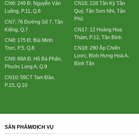
CN6: 249 Đ. Nguyễn Văn
CN16: 228 Tân Kỳ Tân
Luông, P.11, Q.6
Quý, Tân Sơn Nhì, Tân
Phú
CN7: 76 Đường Số 7, Tân
Kiểng, Q.7
CN17: 12 Hoàng Hoa
Thám, P.12, Tân Bình
CN8: 175 Đ. Bùi Minh
Trực, P.5, Q.8
CN18: 290 Ấp Chiến
Lược, Bình Hưng Hoà A,
CN9: 69A Đ. Hồ Bá Phấn,
Bình Tân
Phước Long A, Q.9
CN10: 59CT Tam Đảo,
P.15, Q.10
SẢN PHẨM/DỊCH VỤ