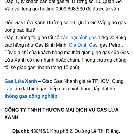
Đáp: Quý khách cần đặt gas tại Đường số 10, Quận Gò
Vấp vui lòng gọi hotline 0909.808.530 để được tư vấn
Hỏi: Gas Lửa Xanh Đường số 10, Quận Gò Vấp giao gas
trong bao lâu?
Đáp: Chúng tôi giao tất cả
các loại bình gas
12kg và 45kg
các hãng như Gas Bình Minh,
Gia Đình Gas
, gas Petro…
Tùy địa chỉ của khách hàng mà thời gian giao gas của Gas
Lửa Xanh có thể nhanh hoặc chậm. Thông thường chúng
tôi sẽ giao gas nhanh trong 15 phút
Gas Lửa Xanh
– Giao Gas Nhanh giá rẻ TPHCM, Cung
cấp lắp đặt bình gas, bếp gas chính hãng, lắp đặt
hệ
thống gas công nghiệp
CÔNG TY TNHH THƯƠNG MẠI DỊCH VỤ GAS LỬA
XANH
Địa chỉ:
430/45/1 Khu phố 2, Đường Lê Thị Riêng,