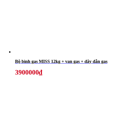
Bộ bình gas MISS 12kg + van gas + dây dẫn gas
3900000₫