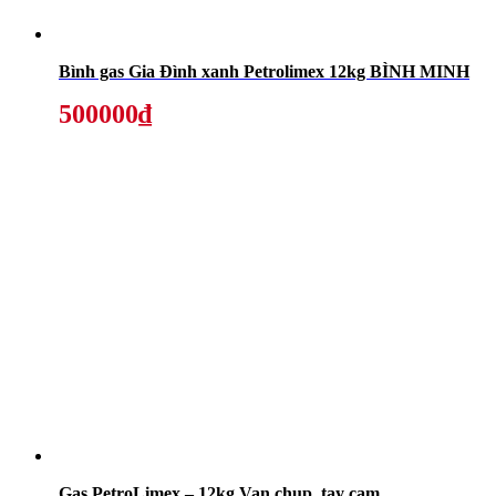
Bình gas Gia Đình xanh Petrolimex 12kg BÌNH MINH
500000₫
Gas PetroLimex – 12kg Van chụp, tay cam