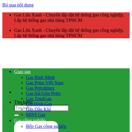
Bỏ qua nội dung
Gas Lửa Xanh - Chuyên lắp đặt hệ thống gas công nghiệp,
Lắp hệ thống gas nhà hàng TPHCM
Gas Lửa Xanh - Chuyên lắp đặt hệ thống gas công nghiệp,
Lắp hệ thống gas nhà hàng TPHCM
Giao gas
Gas Bình Minh
Gas Petro Việt Nam
Gas Petrolimex
Gas Sài Gòn Petro
Gas TotalGaz
Tìm kiếm:
Gia Đình Gas
Gas Dầu Khí
MISS Gas
Gas công nghiệp
Bếp Gas công nghiệp