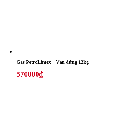
Gas PetroLimex – Van đứng 12kg
570000₫