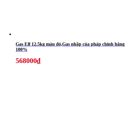
Gas Elf 12.5kg màu đỏ,Gas nhập của pháp chính hãng
100%
568000₫