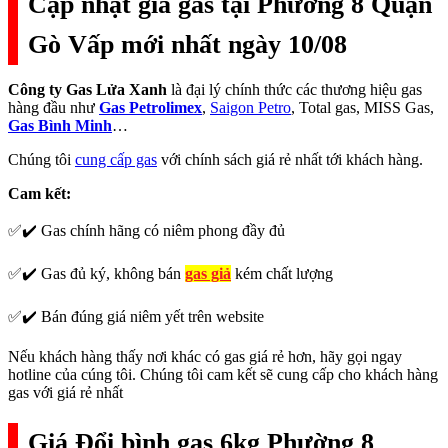
Cập nhật giá gas tại Phường 8 Quận
Gò Vấp mới nhất ngày 10/08
Công ty Gas Lửa Xanh
là đại lý chính thức các thương hiệu gas
hàng đầu như
Gas Petrolimex
,
Saigon Petro
, Total gas, MISS Gas,
Gas Bình Minh
…
Chúng tôi
cung cấp gas
với chính sách giá rẻ nhất tới khách hàng.
Cam kết:
✅✔️ Gas chính hãng có niêm phong đầy đủ
✅✔️ Gas đủ ký, không bán
gas giả
kém chất lượng
✅✔️ Bán đúng giá niêm yết trên website
Nếu khách hàng thấy nơi khác có gas giá rẻ hơn, hãy gọi ngay
hotline của cúng tôi. Chúng tôi cam kết sẽ cung cấp cho khách hàng
gas với giá rẻ nhất
Giá Đổi bình gas 6kg Phường 8