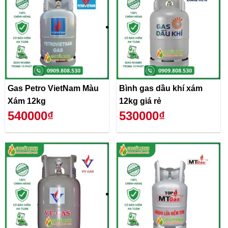
Gas Petro VietNam Màu
Bình gas dầu khí xám
Xám 12kg
12kg giá rẻ
540000₫
530000₫