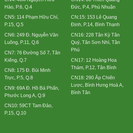
Hào, P.6, Q.4
Đức, P.4, Phú Nhuận
CN5: 114 Phạm Hữu Chí,
CN:15: 153 Lê Quang
P.15, Q.5
Định, P.14, Bình Thạnh
CN6: 249 Đ. Nguyễn Văn
CN16: 228 Tân Kỳ Tân
Luông, P.11, Q.6
Quý, Tân Sơn Nhì, Tân
Phú
CN7: 76 Đường Số 7, Tân
Kiểng, Q.7
CN17: 12 Hoàng Hoa
Thám, P.12, Tân Bình
CN8: 175 Đ. Bùi Minh
Trực, P.5, Q.8
CN18: 290 Ấp Chiến
Lược, Bình Hưng Hoà A,
CN9: 69A Đ. Hồ Bá Phấn,
Bình Tân
Phước Long A, Q.9
CN10: 59CT Tam Đảo,
P.15, Q.10