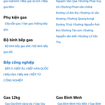
gas mặt kính
Bếp gas du lịch
Bếp
Nguyễn Văn Quá
Đường Phan huy
gas Mini
ích
Đường Pham văn chiêu
Đường Lê đức thọ
Đường Lê văn
Phụ kiện gas
khương
Đường Quang trung
Dây dẫn gas
Van gas
kiềng bếp
Đường Tô ký
Đường Nguyễn Ảnh
gas
thủ
Đường Tân sơn
Đường
Nguyễn văn khối
Đường Lê Văn
Bộ bình bếp gas
Thọ
Bộ bình bếp gas đơn
Bộ bình bếp
gas đôi
Bếp công nghiệp
BẾP Á
BẾP ÂU
BẾP HÀN QUỐC
Bếp hầm
Bếp khè
BẾP TỪ
CÔNG NGHIỆP
Gas 12kg
Gas Bình Minh
Gas Gia Đình vàng vip
Gas Gia
Gas Bình Minh Hóc Môn
Gas Bình