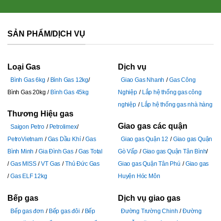
SẢN PHẨM/DỊCH VỤ
Loại Gas
Dịch vụ
Bình Gas 6kg
Bình Gas 12kg
Giao Gas Nhanh
Gas Công
Bình Gas 20kg
Bình Gas 45kg
Nghiệp
Lắp hệ thống gas công
nghiệp
Lắp hệ thống gas nhà hàng
Thương Hiệu gas
Giao gas các quận
Saigon Petro
Petrolimex
PetroVietnam
Gas Dầu Khí
Gas
Giao gas Quận 12
Giao gas Quận
Bình Minh
Gia Đình Gas
Gas Total
Gò Vấp
Giao gas Quận Tân Bình
Gas MISS
VT Gas
Thủ Đức Gas
Giao gas Quận Tân Phú
Giao gas
Gas ELF 12kg
Huyện Hóc Môn
Bếp gas
Dịch vụ giao gas
Bếp gas đơn
Bếp gas đôi
Bếp
Đường Trường Chinh
Đường