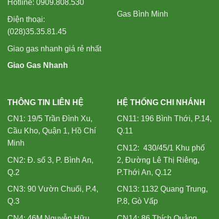
Hotline: 0909.808.530
Gas Bình Minh
Điện thoại:
(028)35.35.81.45
Giao gas nhanh giá rẻ nhất
Giao Gas Nhanh
THÔNG TIN LIÊN HỆ
HỆ THỐNG CHI NHÁNH
CN1: 19/5 Trần Đình Xu,
CN11: 196 Bình Thới, P.14,
Cầu Kho, Quận 1, Hồ Chí
Q.11
Minh
CN12: 430/45/1 Khu phố
CN2: Đ. số 3, P. Bình An,
2, Đường Lê Thị Riêng,
Q.2
P.Thới An, Q.12
CN3: 90 Vườn Chuối, P.4,
CN13: 1132 Quang Trung,
Q.3
P.8, Gò Vấp
CN4: 46M Nguyễn Hữu
CN14: 86 Thích Quảng