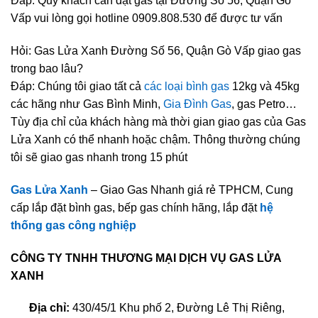
Đáp: Quý khách cần đặt gas tại Đường Số 56, Quận Gò
Vấp vui lòng gọi hotline 0909.808.530 để được tư vấn
Hỏi: Gas Lửa Xanh Đường Số 56, Quận Gò Vấp giao gas
trong bao lâu?
Đáp: Chúng tôi giao tất cả
các loại bình gas
12kg và 45kg
các hãng như Gas Bình Minh,
Gia Đình Gas
, gas Petro…
Tùy địa chỉ của khách hàng mà thời gian giao gas của Gas
Lửa Xanh có thể nhanh hoặc chậm. Thông thường chúng
tôi sẽ giao gas nhanh trong 15 phút
Gas Lửa Xanh
– Giao Gas Nhanh giá rẻ TPHCM, Cung
cấp lắp đặt bình gas, bếp gas chính hãng, lắp đặt
hệ
thống gas công nghiệp
CÔNG TY TNHH THƯƠNG MẠI DỊCH VỤ GAS LỬA
XANH
Địa chỉ:
430/45/1 Khu phố 2, Đường Lê Thị Riêng,