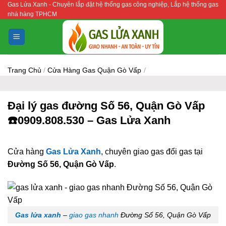
Gas Lửa Xanh - Chuyên lắp đặt hệ thống gas công nghiệp, Lắp hệ thống gas
Bỏ
nhà hàng TPHCM
qua
nội
dung
Trang Chủ
/
Cửa Hàng Gas Quận Gò Vấp
/
Đại lý gas đường Số 56, Quận Gò Vấp
☎️0909.808.530 – Gas Lửa Xanh
Cửa hàng
Gas Lửa Xanh
, chuyên giao gas đổi gas tại
Đường Số 56, Quận Gò Vấp
.
Gas lửa xanh
–
giao gas nhanh
Đường Số 56, Quận Gò Vấp