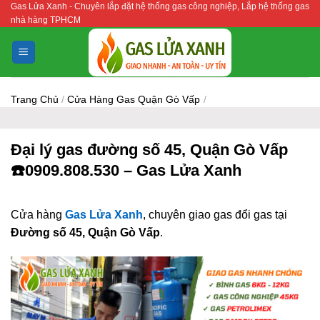
Gas Lửa Xanh - Chuyên lắp đặt hệ thống gas công nghiệp, Lắp hệ thống gas
Bỏ
nhà hàng TPHCM
qua
nội
dung
Trang Chủ
/
Cửa Hàng Gas Quận Gò Vấp
/
Đại lý gas đường số 45, Quận Gò Vấp
☎️0909.808.530 – Gas Lửa Xanh
Cửa hàng
Gas Lửa Xanh
, chuyên giao gas đổi gas tại
Đường số 45, Quận Gò Vấp
.