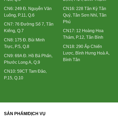
CN6: 249 Đ. Nguyễn Văn
CN16: 228 Tân Kỳ Tân
Luông, P.11, Q.6
Quý, Tân Sơn Nhì, Tân
Phú
CN7: 76 Đường Số 7, Tân
Kiểng, Q.7
CN17: 12 Hoàng Hoa
Thám, P.12, Tân Bình
CN8: 175 Đ. Bùi Minh
Trực, P.5, Q.8
CN18: 290 Ấp Chiến
Lược, Bình Hưng Hoà A,
CN9: 69A Đ. Hồ Bá Phấn,
Bình Tân
Phước Long A, Q.9
CN10: 59CT Tam Đảo,
P.15, Q.10
SẢN PHẨM/DỊCH VỤ