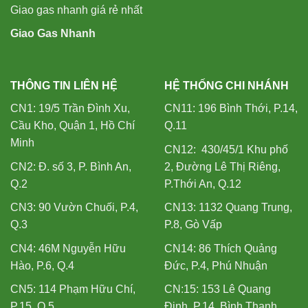
Giao gas nhanh giá rẻ nhất
Giao Gas Nhanh
THÔNG TIN LIÊN HỆ
HỆ THỐNG CHI NHÁNH
CN1: 19/5 Trần Đình Xu,
CN11: 196 Bình Thới, P.14,
Cầu Kho, Quận 1, Hồ Chí
Q.11
Minh
CN12: 430/45/1 Khu phố
CN2: Đ. số 3, P. Bình An,
2, Đường Lê Thị Riêng,
Q.2
P.Thới An, Q.12
CN3: 90 Vườn Chuối, P.4,
CN13: 1132 Quang Trung,
Q.3
P.8, Gò Vấp
CN4: 46M Nguyễn Hữu
CN14: 86 Thích Quảng
Hào, P.6, Q.4
Đức, P.4, Phú Nhuận
CN5: 114 Phạm Hữu Chí,
CN:15: 153 Lê Quang
P.15, Q.5
Định, P.14, Bình Thạnh