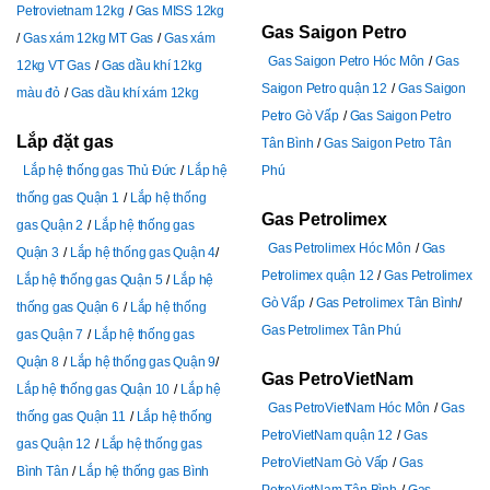
Petrovietnam 12kg
Gas MISS 12kg
Gas Saigon Petro
Gas xám 12kg MT Gas
Gas xám
Gas Saigon Petro Hóc Môn
Gas
12kg VT Gas
Gas dầu khí 12kg
Saigon Petro quận 12
Gas Saigon
màu đỏ
Gas dầu khí xám 12kg
Petro Gò Vấp
Gas Saigon Petro
Lắp đặt gas
Tân Bình
Gas Saigon Petro Tân
Lắp hệ thống gas Thủ Đức
Lắp hệ
Phú
thống gas Quận 1
Lắp hệ thống
Gas Petrolimex
gas Quận 2
Lắp hệ thống gas
Gas Petrolimex Hóc Môn
Gas
Quận 3
Lắp hệ thống gas Quận 4
Petrolimex quận 12
Gas Petrolimex
Lắp hệ thống gas Quận 5
Lắp hệ
Gò Vấp
Gas Petrolimex Tân Bình
thống gas Quận 6
Lắp hệ thống
Gas Petrolimex Tân Phú
gas Quận 7
Lắp hệ thống gas
Quận 8
Lắp hệ thống gas Quận 9
Gas PetroVietNam
Lắp hệ thống gas Quận 10
Lắp hệ
Gas PetroVietNam Hóc Môn
Gas
thống gas Quận 11
Lắp hệ thống
PetroVietNam quận 12
Gas
gas Quận 12
Lắp hệ thống gas
PetroVietNam Gò Vấp
Gas
Bình Tân
Lắp hệ thống gas Bình
PetroVietNam Tân Bình
Gas