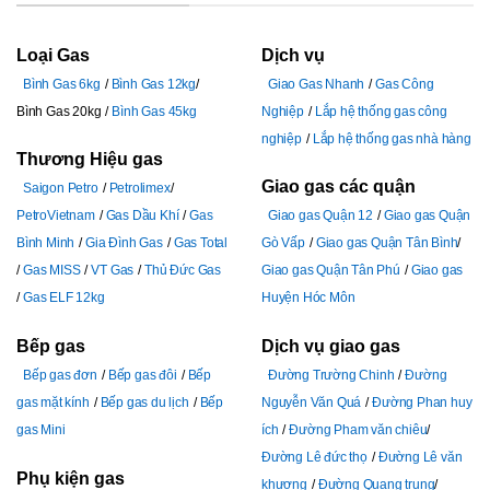
Loại Gas
Dịch vụ
Bình Gas 6kg
Bình Gas 12kg
Giao Gas Nhanh
Gas Công
Bình Gas 20kg
Bình Gas 45kg
Nghiệp
Lắp hệ thống gas công
nghiệp
Lắp hệ thống gas nhà hàng
Thương Hiệu gas
Giao gas các quận
Saigon Petro
Petrolimex
PetroVietnam
Gas Dầu Khí
Gas
Giao gas Quận 12
Giao gas Quận
Bình Minh
Gia Đình Gas
Gas Total
Gò Vấp
Giao gas Quận Tân Bình
Gas MISS
VT Gas
Thủ Đức Gas
Giao gas Quận Tân Phú
Giao gas
Gas ELF 12kg
Huyện Hóc Môn
Bếp gas
Dịch vụ giao gas
Bếp gas đơn
Bếp gas đôi
Bếp
Đường Trường Chinh
Đường
gas mặt kính
Bếp gas du lịch
Bếp
Nguyễn Văn Quá
Đường Phan huy
gas Mini
ích
Đường Pham văn chiêu
Đường Lê đức thọ
Đường Lê văn
Phụ kiện gas
khương
Đường Quang trung