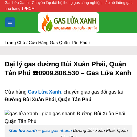
Gas Lửa Xanh - Chuyên lắp đặt hệ thống gas công nghiệp, Lắp hệ thống gas
Bỏ
nhà hàng TPHCM
qua
nội
dung
Trang Chủ
/
Cửa Hàng Gas Quận Tân Phú
/
Đại lý gas đường Bùi Xuân Phái, Quận
Tân Phú ☎️0909.808.530 – Gas Lửa Xanh
Cửa hàng
Gas Lửa Xanh
, chuyên giao gas đổi gas tại
Đường Bùi Xuân Phái, Quận Tân Phú
.
Gas lửa xanh
–
giao gas nhanh
Đường Bùi Xuân Phái, Quận