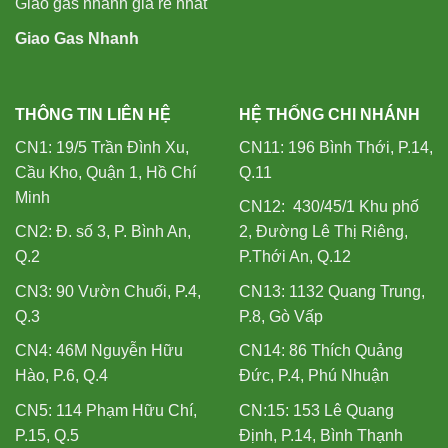
Giao gas nhanh giá rẻ nhất
Giao Gas Nhanh
THÔNG TIN LIÊN HỆ
HỆ THỐNG CHI NHÁNH
CN1: 19/5 Trần Đình Xu,
CN11: 196 Bình Thới, P.14,
Cầu Kho, Quận 1, Hồ Chí
Q.11
Minh
CN12: 430/45/1 Khu phố
CN2: Đ. số 3, P. Bình An,
2, Đường Lê Thị Riêng,
Q.2
P.Thới An, Q.12
CN3: 90 Vườn Chuối, P.4,
CN13: 1132 Quang Trung,
Q.3
P.8, Gò Vấp
CN4: 46M Nguyễn Hữu
CN14: 86 Thích Quảng
Hào, P.6, Q.4
Đức, P.4, Phú Nhuận
CN5: 114 Phạm Hữu Chí,
CN:15: 153 Lê Quang
P.15, Q.5
Định, P.14, Bình Thạnh