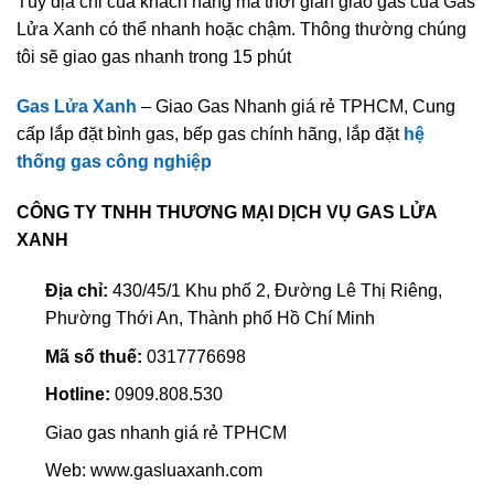
Tùy địa chỉ của khách hàng mà thời gian giao gas của Gas
Lửa Xanh có thể nhanh hoặc chậm. Thông thường chúng
tôi sẽ giao gas nhanh trong 15 phút
Gas Lửa Xanh
– Giao Gas Nhanh giá rẻ TPHCM, Cung
cấp lắp đặt bình gas, bếp gas chính hãng, lắp đặt
hệ
thống gas công nghiệp
CÔNG TY TNHH THƯƠNG MẠI DỊCH VỤ GAS LỬA
XANH
Địa chỉ:
430/45/1 Khu phố 2, Đường Lê Thị Riêng,
Phường Thới An, Thành phố Hồ Chí Minh
Mã số thuế:
0317776698
Hotline:
0909.808.530
Giao gas nhanh giá rẻ TPHCM
Web: www.gasluaxanh.com