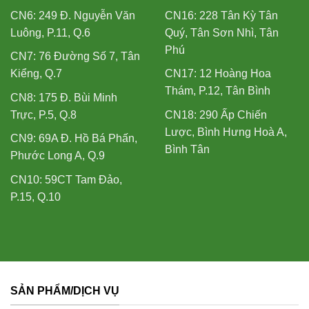
CN6: 249 Đ. Nguyễn Văn
CN16: 228 Tân Kỳ Tân
Luông, P.11, Q.6
Quý, Tân Sơn Nhì, Tân
Phú
CN7: 76 Đường Số 7, Tân
Kiểng, Q.7
CN17: 12 Hoàng Hoa
Thám, P.12, Tân Bình
CN8: 175 Đ. Bùi Minh
Trực, P.5, Q.8
CN18: 290 Ấp Chiến
Lược, Bình Hưng Hoà A,
CN9: 69A Đ. Hồ Bá Phấn,
Bình Tân
Phước Long A, Q.9
CN10: 59CT Tam Đảo,
P.15, Q.10
SẢN PHẨM/DỊCH VỤ