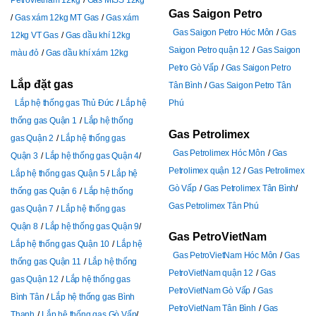
Petrovietnam 12kg
Gas MISS 12kg
Gas Saigon Petro
Gas xám 12kg MT Gas
Gas xám
Gas Saigon Petro Hóc Môn
Gas
12kg VT Gas
Gas dầu khí 12kg
Saigon Petro quận 12
Gas Saigon
màu đỏ
Gas dầu khí xám 12kg
Petro Gò Vấp
Gas Saigon Petro
Lắp đặt gas
Tân Bình
Gas Saigon Petro Tân
Lắp hệ thống gas Thủ Đức
Lắp hệ
Phú
thống gas Quận 1
Lắp hệ thống
Gas Petrolimex
gas Quận 2
Lắp hệ thống gas
Gas Petrolimex Hóc Môn
Gas
Quận 3
Lắp hệ thống gas Quận 4
Petrolimex quận 12
Gas Petrolimex
Lắp hệ thống gas Quận 5
Lắp hệ
Gò Vấp
Gas Petrolimex Tân Bình
thống gas Quận 6
Lắp hệ thống
Gas Petrolimex Tân Phú
gas Quận 7
Lắp hệ thống gas
Quận 8
Lắp hệ thống gas Quận 9
Gas PetroVietNam
Lắp hệ thống gas Quận 10
Lắp hệ
Gas PetroVietNam Hóc Môn
Gas
thống gas Quận 11
Lắp hệ thống
PetroVietNam quận 12
Gas
gas Quận 12
Lắp hệ thống gas
PetroVietNam Gò Vấp
Gas
Bình Tân
Lắp hệ thống gas Bình
PetroVietNam Tân Bình
Gas
Thạnh
Lắp hệ thống gas Gò Vấp