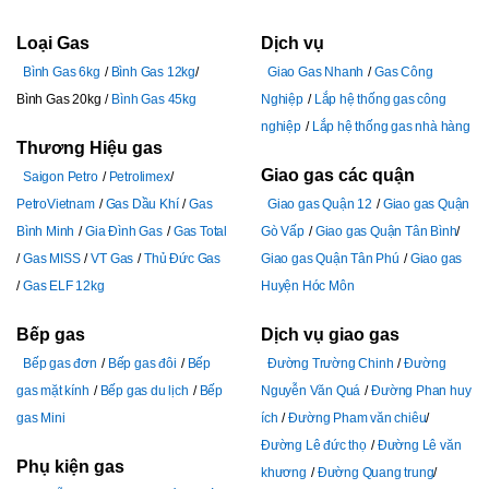
Loại Gas
Dịch vụ
Bình Gas 6kg
Bình Gas 12kg
Giao Gas Nhanh
Gas Công
Bình Gas 20kg
Bình Gas 45kg
Nghiệp
Lắp hệ thống gas công
nghiệp
Lắp hệ thống gas nhà hàng
Thương Hiệu gas
Giao gas các quận
Saigon Petro
Petrolimex
PetroVietnam
Gas Dầu Khí
Gas
Giao gas Quận 12
Giao gas Quận
Bình Minh
Gia Đình Gas
Gas Total
Gò Vấp
Giao gas Quận Tân Bình
Gas MISS
VT Gas
Thủ Đức Gas
Giao gas Quận Tân Phú
Giao gas
Gas ELF 12kg
Huyện Hóc Môn
Bếp gas
Dịch vụ giao gas
Bếp gas đơn
Bếp gas đôi
Bếp
Đường Trường Chinh
Đường
gas mặt kính
Bếp gas du lịch
Bếp
Nguyễn Văn Quá
Đường Phan huy
gas Mini
ích
Đường Pham văn chiêu
Đường Lê đức thọ
Đường Lê văn
Phụ kiện gas
khương
Đường Quang trung