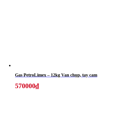
Gas PetroLimex – 12kg Van chụp, tay cam
570000₫