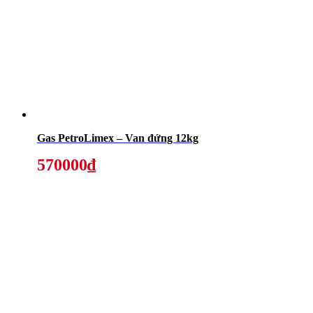
Gas PetroLimex – Van đứng 12kg
570000₫