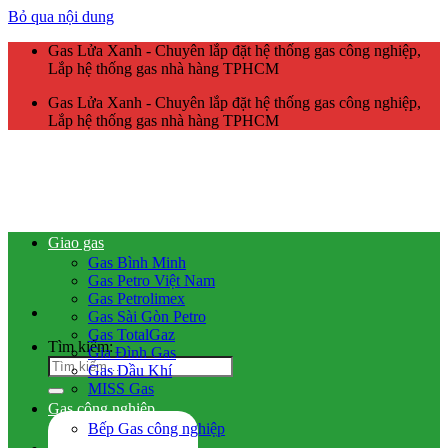
Bỏ qua nội dung
Gas Lửa Xanh - Chuyên lắp đặt hệ thống gas công nghiệp,
Lắp hệ thống gas nhà hàng TPHCM
Gas Lửa Xanh - Chuyên lắp đặt hệ thống gas công nghiệp,
Lắp hệ thống gas nhà hàng TPHCM
Giao gas
Gas Bình Minh
Gas Petro Việt Nam
Gas Petrolimex
Gas Sài Gòn Petro
Gas TotalGaz
Tìm kiếm:
Gia Đình Gas
Gas Dầu Khí
MISS Gas
Gas công nghiệp
Bếp Gas công nghiệp