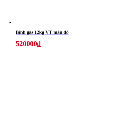
Bình gas 12kg VT màu đỏ
520000₫