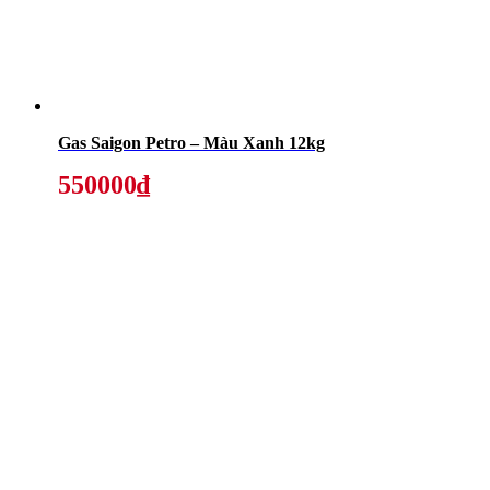
Gas Saigon Petro – Màu Xanh 12kg
550000₫