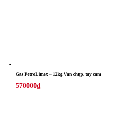
Gas PetroLimex – 12kg Van chụp, tay cam
570000₫