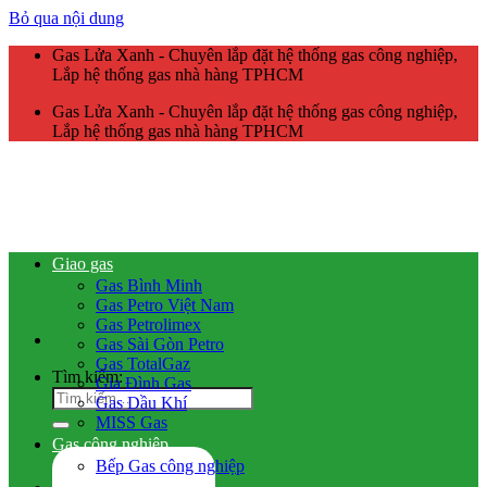
Bỏ qua nội dung
Gas Lửa Xanh - Chuyên lắp đặt hệ thống gas công nghiệp,
Lắp hệ thống gas nhà hàng TPHCM
Gas Lửa Xanh - Chuyên lắp đặt hệ thống gas công nghiệp,
Lắp hệ thống gas nhà hàng TPHCM
Giao gas
Gas Bình Minh
Gas Petro Việt Nam
Gas Petrolimex
Gas Sài Gòn Petro
Gas TotalGaz
Tìm kiếm:
Gia Đình Gas
Gas Dầu Khí
MISS Gas
Gas công nghiệp
Bếp Gas công nghiệp