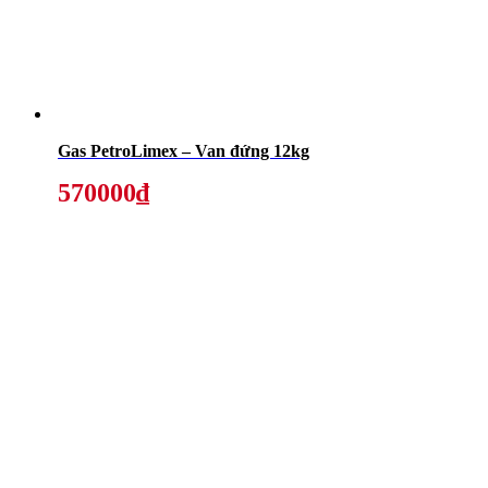
Gas PetroLimex – Van đứng 12kg
570000₫