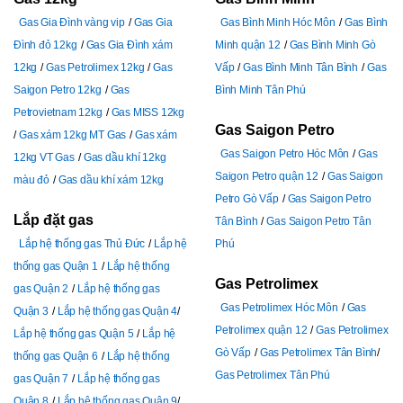
Gas Gia Đình vàng vip
Gas Gia
Gas Bình Minh Hóc Môn
Gas Bình
Đình đỏ 12kg
Gas Gia Đình xám
Minh quận 12
Gas Bình Minh Gò
12kg
Gas Petrolimex 12kg
Gas
Vấp
Gas Bình Minh Tân Bình
Gas
Saigon Petro 12kg
Gas
Bình Minh Tân Phú
Petrovietnam 12kg
Gas MISS 12kg
Gas Saigon Petro
Gas xám 12kg MT Gas
Gas xám
Gas Saigon Petro Hóc Môn
Gas
12kg VT Gas
Gas dầu khí 12kg
Saigon Petro quận 12
Gas Saigon
màu đỏ
Gas dầu khí xám 12kg
Petro Gò Vấp
Gas Saigon Petro
Lắp đặt gas
Tân Bình
Gas Saigon Petro Tân
Lắp hệ thống gas Thủ Đức
Lắp hệ
Phú
thống gas Quận 1
Lắp hệ thống
Gas Petrolimex
gas Quận 2
Lắp hệ thống gas
Gas Petrolimex Hóc Môn
Gas
Quận 3
Lắp hệ thống gas Quận 4
Petrolimex quận 12
Gas Petrolimex
Lắp hệ thống gas Quận 5
Lắp hệ
Gò Vấp
Gas Petrolimex Tân Bình
thống gas Quận 6
Lắp hệ thống
Gas Petrolimex Tân Phú
gas Quận 7
Lắp hệ thống gas
Quận 8
Lắp hệ thống gas Quận 9