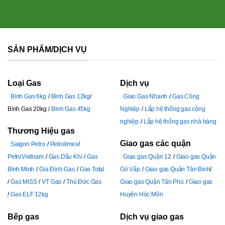
SẢN PHẨM/DỊCH VỤ
Loại Gas
Dịch vụ
Bình Gas 6kg
Bình Gas 12kg
Giao Gas Nhanh
Gas Công
Bình Gas 20kg
Bình Gas 45kg
Nghiệp
Lắp hệ thống gas công
nghiệp
Lắp hệ thống gas nhà hàng
Thương Hiệu gas
Giao gas các quận
Saigon Petro
Petrolimex
PetroVietnam
Gas Dầu Khí
Gas
Giao gas Quận 12
Giao gas Quận
Bình Minh
Gia Đình Gas
Gas Total
Gò Vấp
Giao gas Quận Tân Bình
Gas MISS
VT Gas
Thủ Đức Gas
Giao gas Quận Tân Phú
Giao gas
Gas ELF 12kg
Huyện Hóc Môn
Bếp gas
Dịch vụ giao gas