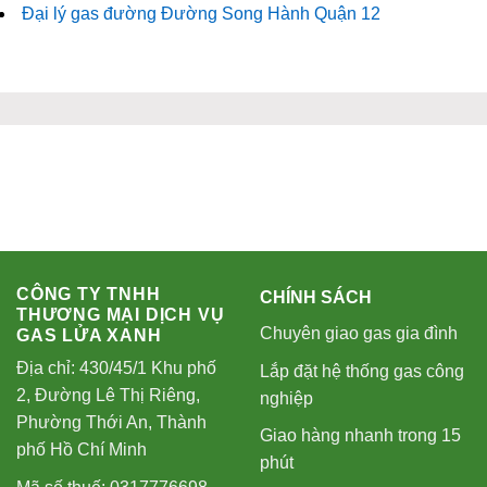
Đại lý gas đường Đường Song Hành Quận 12
CÔNG TY TNHH
CHÍNH SÁCH
THƯƠNG MẠI DỊCH VỤ
Chuyên giao gas gia đình
GAS LỬA XANH
Địa chỉ: 430/45/1 Khu phố
Lắp đặt hệ thống gas công
2, Đường Lê Thị Riêng,
nghiệp
Phường Thới An, Thành
Giao hàng nhanh trong 15
phố Hồ Chí Minh
phút