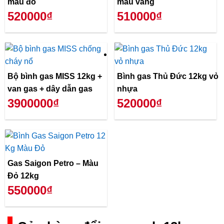
màu đỏ
màu vàng
520000₫
510000₫
Bộ bình gas MISS 12kg +
Bình gas Thủ Đức 12kg vỏ
van gas + dây dẫn gas
nhựa
3900000₫
520000₫
Gas Saigon Petro – Màu
Đỏ 12kg
550000₫