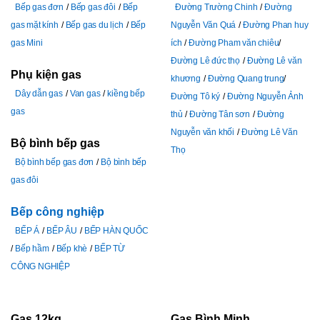
Bếp gas đơn
Bếp gas đôi
Bếp
Đường Trường Chinh
Đường
gas mặt kính
Bếp gas du lịch
Bếp
Nguyễn Văn Quá
Đường Phan huy
gas Mini
ích
Đường Pham văn chiêu
Đường Lê đức thọ
Đường Lê văn
Phụ kiện gas
khương
Đường Quang trung
Dây dẫn gas
Van gas
kiềng bếp
Đường Tô ký
Đường Nguyễn Ảnh
gas
thủ
Đường Tân sơn
Đường
Nguyễn văn khối
Đường Lê Văn
Bộ bình bếp gas
Thọ
Bộ bình bếp gas đơn
Bộ bình bếp
gas đôi
Bếp công nghiệp
BẾP Á
BẾP ÂU
BẾP HÀN QUỐC
Bếp hầm
Bếp khè
BẾP TỪ
CÔNG NGHIỆP
Gas 12kg
Gas Bình Minh