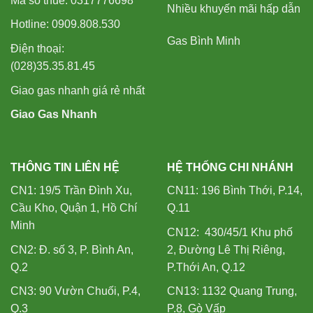
Mã số thuế: 0317776698
Nhiều khuyến mãi hấp dẫn
Hotline: 0909.808.530
Gas Bình Minh
Điện thoại:
(028)35.35.81.45
Giao gas nhanh giá rẻ nhất
Giao Gas Nhanh
THÔNG TIN LIÊN HỆ
HỆ THỐNG CHI NHÁNH
CN1: 19/5 Trần Đình Xu,
CN11: 196 Bình Thới, P.14,
Cầu Kho, Quận 1, Hồ Chí
Q.11
Minh
CN12: 430/45/1 Khu phố
CN2: Đ. số 3, P. Bình An,
2, Đường Lê Thị Riêng,
Q.2
P.Thới An, Q.12
CN3: 90 Vườn Chuối, P.4,
CN13: 1132 Quang Trung,
Q.3
P.8, Gò Vấp