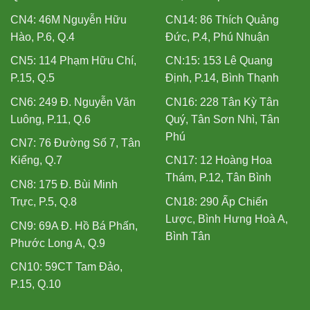
CN4: 46M Nguyễn Hữu
CN14: 86 Thích Quảng
Hào, P.6, Q.4
Đức, P.4, Phú Nhuận
CN5: 114 Phạm Hữu Chí,
CN:15: 153 Lê Quang
P.15, Q.5
Định, P.14, Bình Thạnh
CN6: 249 Đ. Nguyễn Văn
CN16: 228 Tân Kỳ Tân
Luông, P.11, Q.6
Quý, Tân Sơn Nhì, Tân
Phú
CN7: 76 Đường Số 7, Tân
Kiểng, Q.7
CN17: 12 Hoàng Hoa
Thám, P.12, Tân Bình
CN8: 175 Đ. Bùi Minh
Trực, P.5, Q.8
CN18: 290 Ấp Chiến
Lược, Bình Hưng Hoà A,
CN9: 69A Đ. Hồ Bá Phấn,
Bình Tân
Phước Long A, Q.9
CN10: 59CT Tam Đảo,
P.15, Q.10