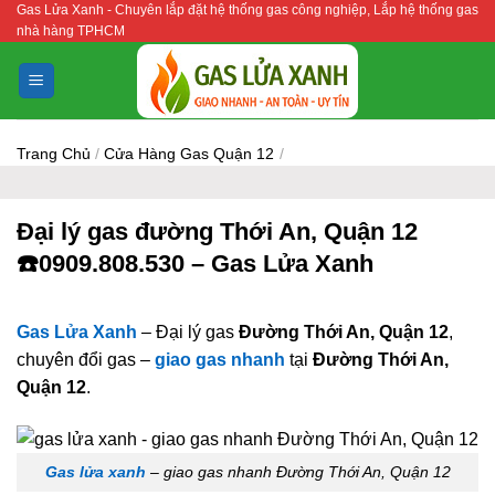
Gas Lửa Xanh - Chuyên lắp đặt hệ thống gas công nghiệp, Lắp hệ thống gas
Bỏ
nhà hàng TPHCM
qua
nội
dung
Trang Chủ
/
Cửa Hàng Gas Quận 12
/
Đại lý gas đường Thới An, Quận 12
☎️0909.808.530 – Gas Lửa Xanh
Gas Lửa Xanh
– Đại lý gas
Đường Thới An, Quận 12
,
chuyên đổi gas –
giao gas nhanh
tại
Đường Thới An,
Quận 12
.
Gas lửa xanh
– giao gas nhanh Đường Thới An, Quận 12