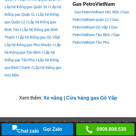
Gas PetroVietNam
Lắp hệ thống gas Quận 10
Lắp hệ
Gas PetroVietNam Hóc Môn
Gas
thống gas Quận 11
Lắp hệ thống
PetroVietNam quận 12
Gas
gas Quận 12
Lắp hệ thống gas
PetroVietNam Gò Vấp
Gas
Bình Tân
Lắp hệ thống gas Bình
PetroVietNam Tân Bình
Gas
Thạnh
Lắp hệ thống gas Gò Vấp
PetroVietNam Tân Phú
Lắp hệ thống gas Phú Nhuận
Lắp
hệ thống gas Tân Bình
Lắp hệ
thống gas Tân Phú
L
ắp hệ thống
gas Bình Chánh
Lắp hệ thống gas
Hóc Môn
Xem thêm:
Xe nâng
|
Cửa hàng gas Gò Vấp
Gas Lửa Xanh - Giao gas nhanh Quận 12, Tân Bình, Gò Vấp, Hóc Môn
Gọi Zalo
0909.808.530