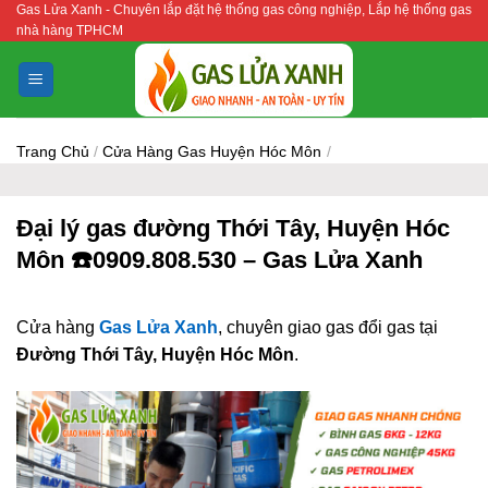
Gas Lửa Xanh - Chuyên lắp đặt hệ thống gas công nghiệp, Lắp hệ thống gas
Bỏ
nhà hàng TPHCM
qua
nội
dung
Trang Chủ
/
Cửa Hàng Gas Huyện Hóc Môn
/
Đại lý gas đường Thới Tây, Huyện Hóc
Môn ☎️0909.808.530 – Gas Lửa Xanh
Cửa hàng
Gas Lửa Xanh
, chuyên giao gas đổi gas tại
Đường Thới Tây, Huyện Hóc Môn
.