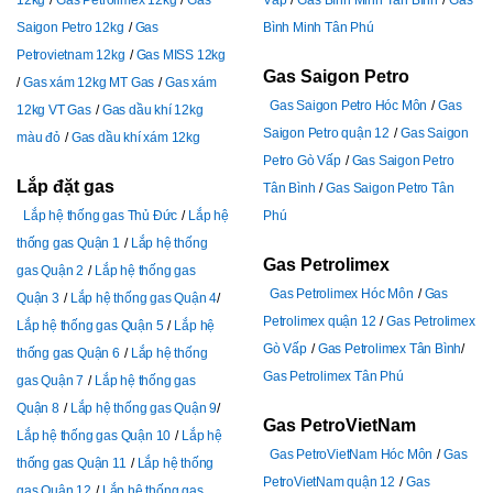
12kg
Gas Petrolimex 12kg
Gas
Vấp
Gas Bình Minh Tân Bình
Gas
Saigon Petro 12kg
Gas
Bình Minh Tân Phú
Petrovietnam 12kg
Gas MISS 12kg
Gas Saigon Petro
Gas xám 12kg MT Gas
Gas xám
Gas Saigon Petro Hóc Môn
Gas
12kg VT Gas
Gas dầu khí 12kg
Saigon Petro quận 12
Gas Saigon
màu đỏ
Gas dầu khí xám 12kg
Petro Gò Vấp
Gas Saigon Petro
Lắp đặt gas
Tân Bình
Gas Saigon Petro Tân
Lắp hệ thống gas Thủ Đức
Lắp hệ
Phú
thống gas Quận 1
Lắp hệ thống
Gas Petrolimex
gas Quận 2
Lắp hệ thống gas
Gas Petrolimex Hóc Môn
Gas
Quận 3
Lắp hệ thống gas Quận 4
Petrolimex quận 12
Gas Petrolimex
Lắp hệ thống gas Quận 5
Lắp hệ
Gò Vấp
Gas Petrolimex Tân Bình
thống gas Quận 6
Lắp hệ thống
Gas Petrolimex Tân Phú
gas Quận 7
Lắp hệ thống gas
Quận 8
Lắp hệ thống gas Quận 9
Gas PetroVietNam
Lắp hệ thống gas Quận 10
Lắp hệ
Gas PetroVietNam Hóc Môn
Gas
thống gas Quận 11
Lắp hệ thống
PetroVietNam quận 12
Gas
gas Quận 12
Lắp hệ thống gas