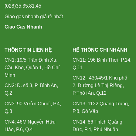
(028)35.35.81.45
Giao gas nhanh giá rẻ nhất
Giao Gas Nhanh
THÔNG TIN LIÊN HỆ
HỆ THỐNG CHI NHÁNH
CN1: 19/5 Trần Đình Xu,
CN11: 196 Bình Thới, P.14,
Cầu Kho, Quận 1, Hồ Chí
Q.11
Minh
CN12: 430/45/1 Khu phố
CN2: Đ. số 3, P. Bình An,
2, Đường Lê Thị Riêng,
Q.2
P.Thới An, Q.12
CN3: 90 Vườn Chuối, P.4,
CN13: 1132 Quang Trung,
Q.3
P.8, Gò Vấp
CN4: 46M Nguyễn Hữu
CN14: 86 Thích Quảng
Hào, P.6, Q.4
Đức, P.4, Phú Nhuận