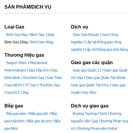
SẢN PHẨM/DỊCH VỤ
Loại Gas
Dịch vụ
Bình Gas 6kg
Bình Gas 12kg
Giao Gas Nhanh
Gas Công
Bình Gas 20kg
Bình Gas 45kg
Nghiệp
Lắp hệ thống gas công
nghiệp
Lắp hệ thống gas nhà hàng
Thương Hiệu gas
Giao gas các quận
Saigon Petro
Petrolimex
PetroVietnam
Gas Dầu Khí
Gas
Giao gas Quận 12
Giao gas Quận
Bình Minh
Gia Đình Gas
Gas Total
Gò Vấp
Giao gas Quận Tân Bình
Gas MISS
VT Gas
Thủ Đức Gas
Giao gas Quận Tân Phú
Giao gas
Gas ELF 12kg
Huyện Hóc Môn
Bếp gas
Dịch vụ giao gas
Bếp gas đơn
Bếp gas đôi
Bếp
Đường Trường Chinh
Đường
gas mặt kính
Bếp gas du lịch
Bếp
Nguyễn Văn Quá
Đường Phan huy
gas Mini
ích
Đường Pham văn chiêu