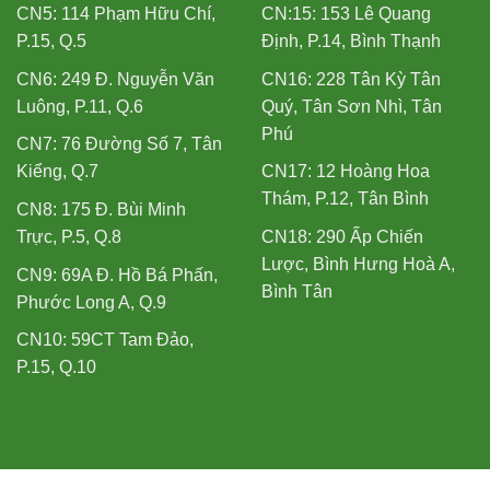
CN5: 114 Phạm Hữu Chí,
CN:15: 153 Lê Quang
P.15, Q.5
Định, P.14, Bình Thạnh
CN6: 249 Đ. Nguyễn Văn
CN16: 228 Tân Kỳ Tân
Luông, P.11, Q.6
Quý, Tân Sơn Nhì, Tân
Phú
CN7: 76 Đường Số 7, Tân
Kiểng, Q.7
CN17: 12 Hoàng Hoa
Thám, P.12, Tân Bình
CN8: 175 Đ. Bùi Minh
Trực, P.5, Q.8
CN18: 290 Ấp Chiến
Lược, Bình Hưng Hoà A,
CN9: 69A Đ. Hồ Bá Phấn,
Bình Tân
Phước Long A, Q.9
CN10: 59CT Tam Đảo,
P.15, Q.10