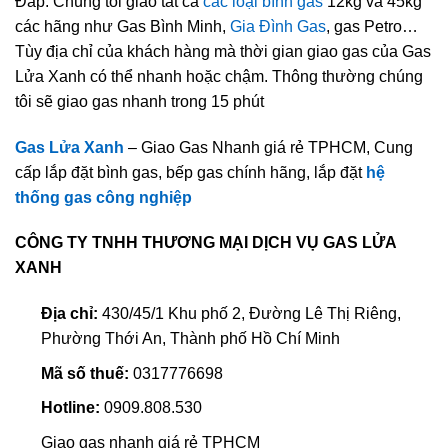
Đáp: Chúng tôi giao tất cả
các loại bình gas
12kg và 45kg
các hãng như Gas Bình Minh,
Gia Đình Gas
, gas Petro…
Tùy địa chỉ của khách hàng mà thời gian giao gas của Gas
Lửa Xanh có thể nhanh hoặc chậm. Thông thường chúng
tôi sẽ giao gas nhanh trong 15 phút
Gas Lửa Xanh
– Giao Gas Nhanh giá rẻ TPHCM, Cung
cấp lắp đặt bình gas, bếp gas chính hãng, lắp đặt
hệ
thống gas công nghiệp
CÔNG TY TNHH THƯƠNG MẠI DỊCH VỤ GAS LỬA
XANH
Địa chỉ:
430/45/1 Khu phố 2, Đường Lê Thị Riêng,
Phường Thới An, Thành phố Hồ Chí Minh
Mã số thuế:
0317776698
Hotline:
0909.808.530
Giao gas nhanh giá rẻ TPHCM