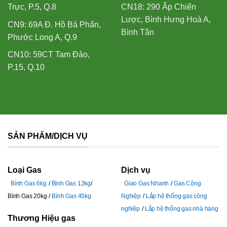
Trực, P.5, Q.8
CN18: 290 Ấp Chiến
Lược, Bình Hưng Hoà A,
CN9: 69A Đ. Hồ Bá Phấn,
Bình Tân
Phước Long A, Q.9
CN10: 59CT Tam Đảo,
P.15, Q.10
SẢN PHẨM/DỊCH VỤ
Loại Gas
Dịch vụ
Bình Gas 6kg
Bình Gas 12kg
Giao Gas Nhanh
Gas Công
Bình Gas 20kg
Bình Gas 45kg
Nghiệp
Lắp hệ thống gas công
nghiệp
Lắp hệ thống gas nhà hàng
Thương Hiệu gas