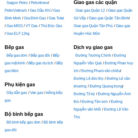
Giao gas các quận
Saigon Petro
Petrolimex
PetroVietnam
Gas Dầu Khí
Gas
Giao gas Quận 12
Giao gas Quận
Bình Minh
Gia Đình Gas
Gas Total
Gò Vấp
Giao gas Quận Tân Bình
Gas MISS
VT Gas
Thủ Đức Gas
Giao gas Quận Tân Phú
Giao gas
Gas ELF 12kg
Huyện Hóc Môn
Bếp gas
Dịch vụ giao gas
Bếp gas đơn
Bếp gas đôi
Bếp
Đường Trường Chinh
Đường
gas mặt kính
Bếp gas du lịch
Bếp
Nguyễn Văn Quá
Đường Phan huy
gas Mini
ích
Đường Pham văn chiêu
Đường Lê đức thọ
Đường Lê văn
Phụ kiện gas
khương
Đường Quang trung
Dây dẫn gas
Van gas
kiềng bếp
Đường Tô ký
Đường Nguyễn Ảnh
gas
thủ
Đường Tân sơn
Đường
Nguyễn văn khối
Đường Lê Văn
Bộ bình bếp gas
Thọ
Bộ bình bếp gas đơn
Bộ bình bếp
gas đôi