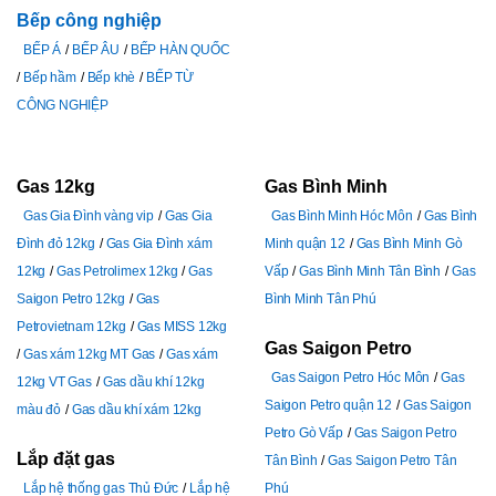
Bếp công nghiệp
BẾP Á
BẾP ÂU
BẾP HÀN QUỐC
Bếp hầm
Bếp khè
BẾP TỪ
CÔNG NGHIỆP
Gas 12kg
Gas Bình Minh
Gas Gia Đình vàng vip
Gas Gia
Gas Bình Minh Hóc Môn
Gas Bình
Đình đỏ 12kg
Gas Gia Đình xám
Minh quận 12
Gas Bình Minh Gò
12kg
Gas Petrolimex 12kg
Gas
Vấp
Gas Bình Minh Tân Bình
Gas
Saigon Petro 12kg
Gas
Bình Minh Tân Phú
Petrovietnam 12kg
Gas MISS 12kg
Gas Saigon Petro
Gas xám 12kg MT Gas
Gas xám
Gas Saigon Petro Hóc Môn
Gas
12kg VT Gas
Gas dầu khí 12kg
Saigon Petro quận 12
Gas Saigon
màu đỏ
Gas dầu khí xám 12kg
Petro Gò Vấp
Gas Saigon Petro
Lắp đặt gas
Tân Bình
Gas Saigon Petro Tân
Lắp hệ thống gas Thủ Đức
Lắp hệ
Phú