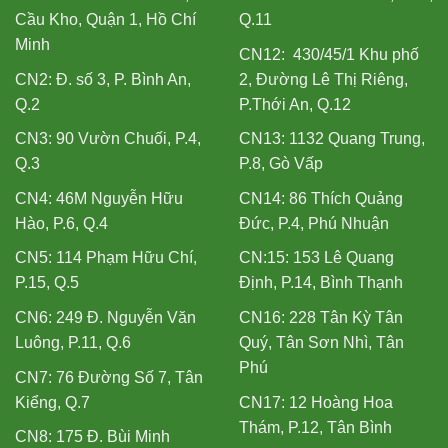
Cầu Kho, Quận 1, Hồ Chí
Q.11
Minh
CN12: 430/45/1 Khu phố
CN2: Đ. số 3, P. Bình An,
2, Đường Lê Thị Riêng,
Q.2
P.Thới An, Q.12
CN3: 90 Vườn Chuối, P.4,
CN13: 1132 Quang Trung,
Q.3
P.8, Gò Vấp
CN4: 46M Nguyễn Hữu
CN14: 86 Thích Quảng
Hào, P.6, Q.4
Đức, P.4, Phú Nhuận
CN5: 114 Phạm Hữu Chí,
CN:15: 153 Lê Quang
P.15, Q.5
Định, P.14, Bình Thạnh
CN6: 249 Đ. Nguyễn Văn
CN16: 228 Tân Kỳ Tân
Luông, P.11, Q.6
Quý, Tân Sơn Nhì, Tân
Phú
CN7: 76 Đường Số 7, Tân
Kiểng, Q.7
CN17: 12 Hoàng Hoa
Thám, P.12, Tân Bình
CN8: 175 Đ. Bùi Minh