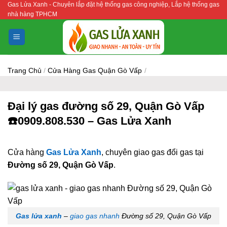
Gas Lửa Xanh - Chuyên lắp đặt hệ thống gas công nghiệp, Lắp hệ thống gas
Bỏ
nhà hàng TPHCM
qua
nội
dung
Trang Chủ
/
Cửa Hàng Gas Quận Gò Vấp
/
Đại lý gas đường số 29, Quận Gò Vấp
☎️0909.808.530 – Gas Lửa Xanh
Cửa hàng
Gas Lửa Xanh
, chuyên giao gas đổi gas tại
Đường số 29, Quận Gò Vấp
.
Gas lửa xanh
–
giao gas nhanh
Đường số 29, Quận Gò Vấp