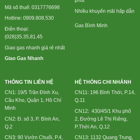
phút
Mã số thuế: 0317776698
Nhiều khuyến mãi hấp dẫn
Hotline: 0909.808.530
Gas Bình Minh
Điện thoại:
(028)35.35.81.45
Giao gas nhanh giá rẻ nhất
Giao Gas Nhanh
THÔNG TIN LIÊN HỆ
HỆ THỐNG CHI NHÁNH
CN1: 19/5 Trần Đình Xu,
CN11: 196 Bình Thới, P.14,
Cầu Kho, Quận 1, Hồ Chí
Q.11
Minh
CN12: 430/45/1 Khu phố
CN2: Đ. số 3, P. Bình An,
2, Đường Lê Thị Riêng,
Q.2
P.Thới An, Q.12
CN3: 90 Vườn Chuối, P.4,
CN13: 1132 Quang Trung,