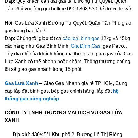
Đáp: Quý khách cần đặt gas tại Đường Tự Quyết, Quận
Tân Phú vui lòng gọi hotline 0909.808.530 để được tư vấn
Hỏi: Gas Lửa Xanh Đường Tự Quyết, Quận Tân Phú giao
gas trong bao lâu?
Đáp: Chúng tôi giao tất cả
các loại bình gas
12kg và 45kg
các hãng như Gas Bình Minh,
Gia Đình Gas
, gas Petro…
Tùy địa chỉ của khách hàng mà thời gian giao gas của Gas
Lửa Xanh có thể nhanh hoặc chậm. Thông thường chúng
tôi sẽ giao gas nhanh trong 15 phút
Gas Lửa Xanh
– Giao Gas Nhanh giá rẻ TPHCM, Cung
cấp lắp đặt bình gas, bếp gas chính hãng, lắp đặt
hệ
thống gas công nghiệp
CÔNG TY TNHH THƯƠNG MẠI DỊCH VỤ GAS LỬA
XANH
Địa chỉ:
430/45/1 Khu phố 2, Đường Lê Thị Riêng,