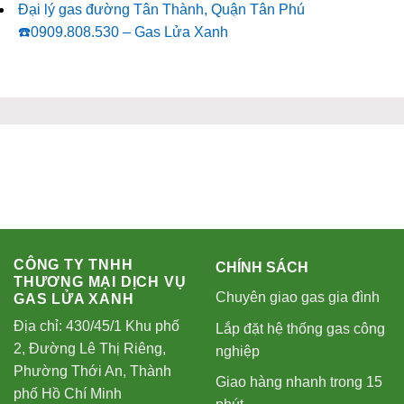
Đại lý gas đường Tân Thành, Quận Tân Phú
☎️0909.808.530 – Gas Lửa Xanh
CÔNG TY TNHH
CHÍNH SÁCH
THƯƠNG MẠI DỊCH VỤ
Chuyên giao gas gia đình
GAS LỬA XANH
Địa chỉ: 430/45/1 Khu phố
Lắp đặt hệ thống gas công
2, Đường Lê Thị Riêng,
nghiệp
Phường Thới An, Thành
Giao hàng nhanh trong 15
phố Hồ Chí Minh