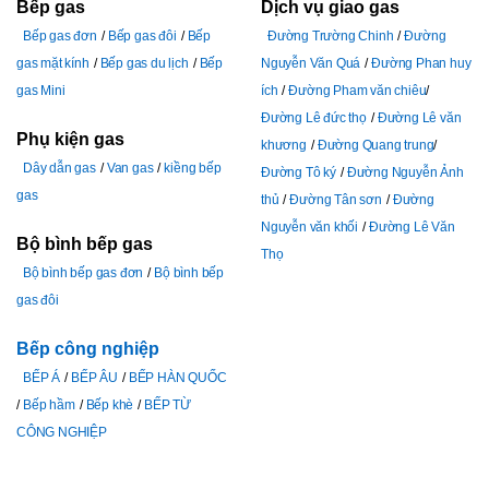
Bếp gas
Dịch vụ giao gas
Bếp gas đơn
Bếp gas đôi
Bếp
Đường Trường Chinh
Đường
gas mặt kính
Bếp gas du lịch
Bếp
Nguyễn Văn Quá
Đường Phan huy
gas Mini
ích
Đường Pham văn chiêu
Đường Lê đức thọ
Đường Lê văn
Phụ kiện gas
khương
Đường Quang trung
Dây dẫn gas
Van gas
kiềng bếp
Đường Tô ký
Đường Nguyễn Ảnh
gas
thủ
Đường Tân sơn
Đường
Nguyễn văn khối
Đường Lê Văn
Bộ bình bếp gas
Thọ
Bộ bình bếp gas đơn
Bộ bình bếp
gas đôi
Bếp công nghiệp
BẾP Á
BẾP ÂU
BẾP HÀN QUỐC
Bếp hầm
Bếp khè
BẾP TỪ
CÔNG NGHIỆP