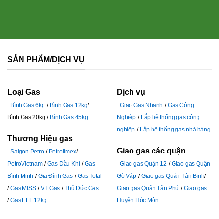
SẢN PHẨM/DỊCH VỤ
Loại Gas
Dịch vụ
Bình Gas 6kg
Bình Gas 12kg
Giao Gas Nhanh
Gas Công
Bình Gas 20kg
Bình Gas 45kg
Nghiệp
Lắp hệ thống gas công
nghiệp
Lắp hệ thống gas nhà hàng
Thương Hiệu gas
Giao gas các quận
Saigon Petro
Petrolimex
PetroVietnam
Gas Dầu Khí
Gas
Giao gas Quận 12
Giao gas Quận
Bình Minh
Gia Đình Gas
Gas Total
Gò Vấp
Giao gas Quận Tân Bình
Gas MISS
VT Gas
Thủ Đức Gas
Giao gas Quận Tân Phú
Giao gas
Gas ELF 12kg
Huyện Hóc Môn