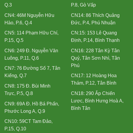
Q.3
P.8, Gò Vấp
CN4: 46M Nguyễn Hữu
CN14: 86 Thích Quảng
Hào, P.6, Q.4
Đức, P.4, Phú Nhuận
CN5: 114 Phạm Hữu Chí,
CN:15: 153 Lê Quang
P.15, Q.5
Định, P.14, Bình Thạnh
CN6: 249 Đ. Nguyễn Văn
CN16: 228 Tân Kỳ Tân
Luông, P.11, Q.6
Quý, Tân Sơn Nhì, Tân
Phú
CN7: 76 Đường Số 7, Tân
Kiểng, Q.7
CN17: 12 Hoàng Hoa
Thám, P.12, Tân Bình
CN8: 175 Đ. Bùi Minh
Trực, P.5, Q.8
CN18: 290 Ấp Chiến
Lược, Bình Hưng Hoà A,
CN9: 69A Đ. Hồ Bá Phấn,
Bình Tân
Phước Long A, Q.9
CN10: 59CT Tam Đảo,
P.15, Q.10