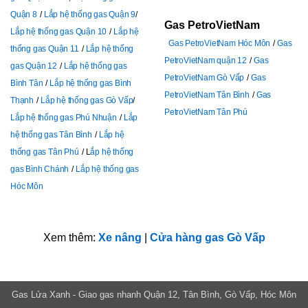
Quận 8
Lắp hệ thống gas Quận 9
Gas PetroVietNam
Lắp hệ thống gas Quận 10
Lắp hệ
Gas PetroVietNam Hóc Môn
Gas
thống gas Quận 11
Lắp hệ thống
PetroVietNam quận 12
Gas
gas Quận 12
Lắp hệ thống gas
PetroVietNam Gò Vấp
Gas
Bình Tân
Lắp hệ thống gas Bình
PetroVietNam Tân Bình
Gas
Thạnh
Lắp hệ thống gas Gò Vấp
PetroVietNam Tân Phú
Lắp hệ thống gas Phú Nhuận
Lắp
hệ thống gas Tân Bình
Lắp hệ
thống gas Tân Phú
L
ắp hệ thống
gas Bình Chánh
Lắp hệ thống gas
Hóc Môn
Xem thêm:
Xe nâng
|
Cửa hàng gas Gò Vấp
Gas Lửa Xanh - Giao gas nhanh Quận 12, Tân Bình, Gò Vấp, Hóc Môn