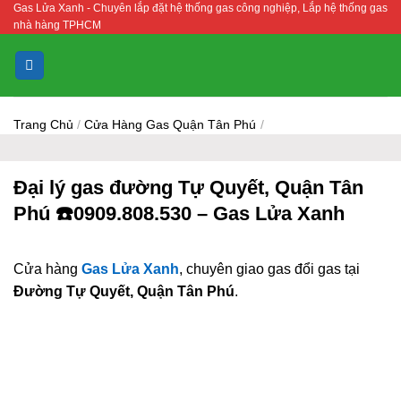
Gas Lửa Xanh - Chuyên lắp đặt hệ thống gas công nghiệp, Lắp hệ thống gas
Bỏ
nhà hàng TPHCM
qua
nội
dung
Trang Chủ
/
Cửa Hàng Gas Quận Tân Phú
/
Đại lý gas đường Tự Quyết, Quận Tân
Phú ☎️0909.808.530 – Gas Lửa Xanh
Cửa hàng
Gas Lửa Xanh
, chuyên giao gas đổi gas tại
Đường Tự Quyết, Quận Tân Phú
.