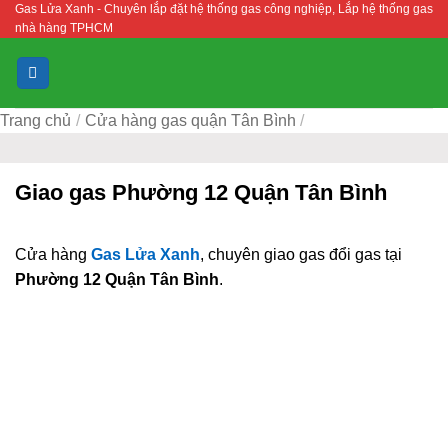
Gas Lửa Xanh - Chuyên lắp đặt hệ thống gas công nghiệp, Lắp hệ thống gas
Bỏ
nhà hàng TPHCM
qua
nội
dung
Trang chủ
/
Cửa hàng gas quận Tân Bình
/
Giao gas Phường 12 Quận Tân Bình
Cửa hàng
Gas Lửa Xanh
, chuyên giao gas đổi gas tại
Phường 12 Quận Tân Bình
.