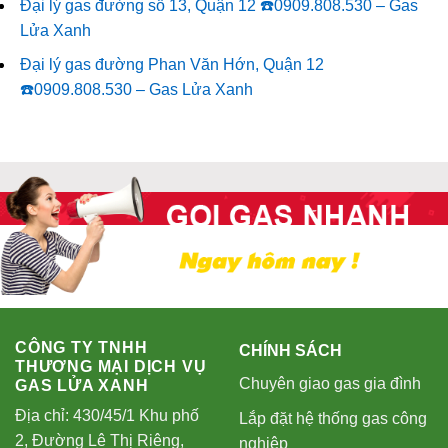
Đại lý gas đường số 13, Quận 12 ☎️0909.808.530 – Gas
Lửa Xanh
Đại lý gas đường Phan Văn Hớn, Quận 12
☎️0909.808.530 – Gas Lửa Xanh
CÔNG TY TNHH
CHÍNH SÁCH
THƯƠNG MẠI DỊCH VỤ
Chuyên giao gas gia đình
GAS LỬA XANH
Địa chỉ: 430/45/1 Khu phố
Lắp đặt hệ thống gas công
2, Đường Lê Thị Riêng,
nghiệp