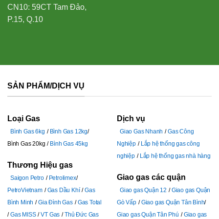
CN10: 59CT Tam Đảo,
P.15, Q.10
SẢN PHẨM/DỊCH VỤ
Loại Gas
Dịch vụ
Bình Gas 6kg
Bình Gas 12kg
Giao Gas Nhanh
Gas Công
Bình Gas 20kg
Bình Gas 45kg
Nghiệp
Lắp hệ thống gas công
nghiệp
Lắp hệ thống gas nhà hàng
Thương Hiệu gas
Giao gas các quận
Saigon Petro
Petrolimex
PetroVietnam
Gas Dầu Khí
Gas
Giao gas Quận 12
Giao gas Quận
Bình Minh
Gia Đình Gas
Gas Total
Gò Vấp
Giao gas Quận Tân Bình
Gas MISS
VT Gas
Thủ Đức Gas
Giao gas Quận Tân Phú
Giao gas