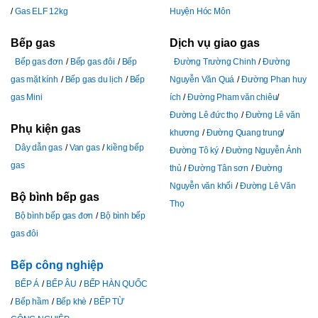
Gas ELF 12kg
Huyện Hóc Môn
Bếp gas
Dịch vụ giao gas
Bếp gas đơn
Bếp gas đôi
Bếp
Đường Trường Chinh
Đường
gas mặt kính
Bếp gas du lịch
Bếp
Nguyễn Văn Quá
Đường Phan huy
gas Mini
ích
Đường Pham văn chiêu
Đường Lê đức thọ
Đường Lê văn
Phụ kiện gas
khương
Đường Quang trung
Dây dẫn gas
Van gas
kiềng bếp
Đường Tô ký
Đường Nguyễn Ảnh
gas
thủ
Đường Tân sơn
Đường
Nguyễn văn khối
Đường Lê Văn
Bộ bình bếp gas
Thọ
Bộ bình bếp gas đơn
Bộ bình bếp
gas đôi
Bếp công nghiệp
BẾP Á
BẾP ÂU
BẾP HÀN QUỐC
Bếp hầm
Bếp khè
BẾP TỪ