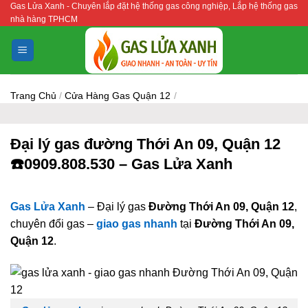
Gas Lửa Xanh - Chuyên lắp đặt hệ thống gas công nghiệp, Lắp hệ thống gas
Bỏ
nhà hàng TPHCM
qua
nội
dung
Trang Chủ
/
Cửa Hàng Gas Quận 12
/
Đại lý gas đường Thới An 09, Quận 12
☎️0909.808.530 – Gas Lửa Xanh
Gas Lửa Xanh
– Đại lý gas
Đường Thới An 09, Quận 12
,
chuyên đổi gas –
giao gas nhanh
tại
Đường Thới An 09,
Quận 12
.