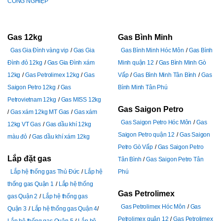
CÔNG NGHIỆP
Gas 12kg
Gas Bình Minh
Gas Gia Đình vàng vip
Gas Gia
Gas Bình Minh Hóc Môn
Gas Bình
Đình đỏ 12kg
Gas Gia Đình xám
Minh quận 12
Gas Bình Minh Gò
12kg
Gas Petrolimex 12kg
Gas
Vấp
Gas Bình Minh Tân Bình
Gas
Saigon Petro 12kg
Gas
Bình Minh Tân Phú
Petrovietnam 12kg
Gas MISS 12kg
Gas Saigon Petro
Gas xám 12kg MT Gas
Gas xám
Gas Saigon Petro Hóc Môn
Gas
12kg VT Gas
Gas dầu khí 12kg
Saigon Petro quận 12
Gas Saigon
màu đỏ
Gas dầu khí xám 12kg
Petro Gò Vấp
Gas Saigon Petro
Lắp đặt gas
Tân Bình
Gas Saigon Petro Tân
Lắp hệ thống gas Thủ Đức
Lắp hệ
Phú
thống gas Quận 1
Lắp hệ thống
Gas Petrolimex
gas Quận 2
Lắp hệ thống gas
Gas Petrolimex Hóc Môn
Gas
Quận 3
Lắp hệ thống gas Quận 4
Petrolimex quận 12
Gas Petrolimex