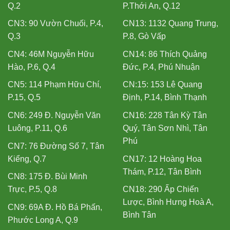
Q.2
P.Thới An, Q.12
CN3: 90 Vườn Chuối, P.4,
CN13: 1132 Quang Trung,
Q.3
P.8, Gò Vấp
CN4: 46M Nguyễn Hữu
CN14: 86 Thích Quảng
Hào, P.6, Q.4
Đức, P.4, Phú Nhuận
CN5: 114 Phạm Hữu Chí,
CN:15: 153 Lê Quang
P.15, Q.5
Định, P.14, Bình Thạnh
CN6: 249 Đ. Nguyễn Văn
CN16: 228 Tân Kỳ Tân
Luông, P.11, Q.6
Quý, Tân Sơn Nhì, Tân
Phú
CN7: 76 Đường Số 7, Tân
Kiểng, Q.7
CN17: 12 Hoàng Hoa
Thám, P.12, Tân Bình
CN8: 175 Đ. Bùi Minh
Trực, P.5, Q.8
CN18: 290 Ấp Chiến
Lược, Bình Hưng Hoà A,
CN9: 69A Đ. Hồ Bá Phấn,
Bình Tân
Phước Long A, Q.9