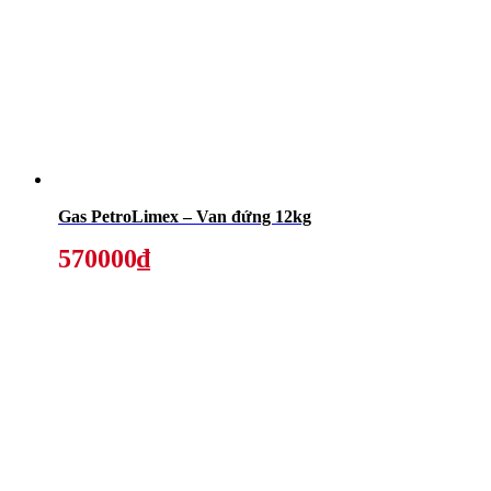
Gas PetroLimex – Van đứng 12kg
570000₫