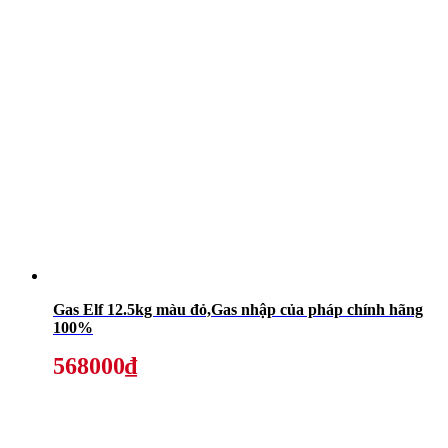
Gas Elf 12.5kg màu đỏ,Gas nhập của pháp chính hãng
100%
568000₫