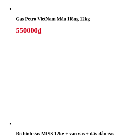
Gas Petro VietNam Màu Hồng 12kg
550000₫
Bộ bình gas MISS 12kg + van gas + dây dẫn gas