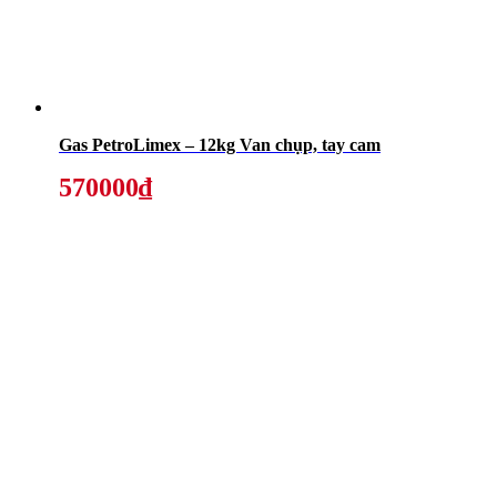
Gas PetroLimex – 12kg Van chụp, tay cam
570000₫