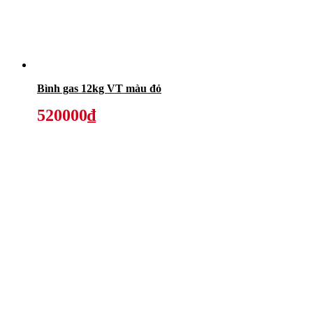
Bình gas 12kg VT màu đỏ
520000₫