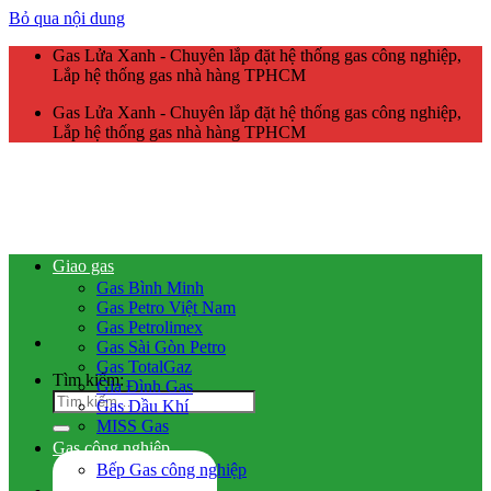
Bỏ qua nội dung
Gas Lửa Xanh - Chuyên lắp đặt hệ thống gas công nghiệp,
Lắp hệ thống gas nhà hàng TPHCM
Gas Lửa Xanh - Chuyên lắp đặt hệ thống gas công nghiệp,
Lắp hệ thống gas nhà hàng TPHCM
Giao gas
Gas Bình Minh
Gas Petro Việt Nam
Gas Petrolimex
Gas Sài Gòn Petro
Gas TotalGaz
Tìm kiếm:
Gia Đình Gas
Gas Dầu Khí
MISS Gas
Gas công nghiệp
Bếp Gas công nghiệp