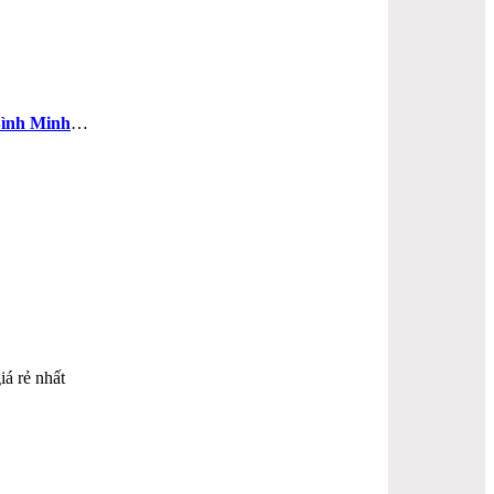
ình Minh
…
iá rẻ nhất