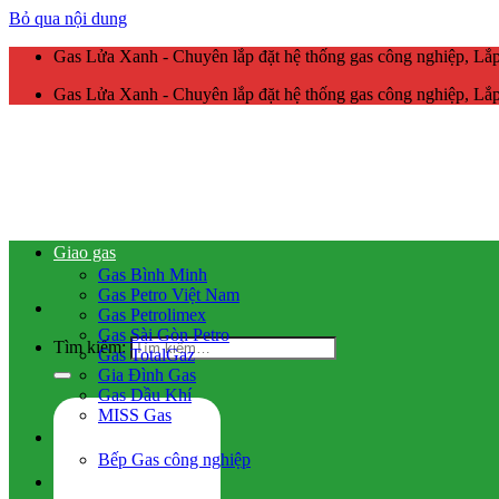
Bỏ qua nội dung
Gas Lửa Xanh - Chuyên lắp đặt hệ thống gas công nghiệp, L
Gas Lửa Xanh - Chuyên lắp đặt hệ thống gas công nghiệp, L
Giao gas
Gas Bình Minh
Gas Petro Việt Nam
Gas Petrolimex
Gas Sài Gòn Petro
Tìm kiếm:
Gas TotalGaz
Gia Đình Gas
Gas Dầu Khí
MISS Gas
Gas công nghiệp
Bếp Gas công nghiệp
Hệ thống gas