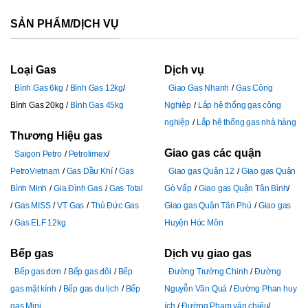
SẢN PHẨM/DỊCH VỤ
Loại Gas
Dịch vụ
Bình Gas 6kg
Bình Gas 12kg
Giao Gas Nhanh
Gas Công
Bình Gas 20kg
Bình Gas 45kg
Nghiệp
Lắp hệ thống gas công
nghiệp
Lắp hệ thống gas nhà hàng
Thương Hiệu gas
Giao gas các quận
Saigon Petro
Petrolimex
PetroVietnam
Gas Dầu Khí
Gas
Giao gas Quận 12
Giao gas Quận
Bình Minh
Gia Đình Gas
Gas Total
Gò Vấp
Giao gas Quận Tân Bình
Gas MISS
VT Gas
Thủ Đức Gas
Giao gas Quận Tân Phú
Giao gas
Gas ELF 12kg
Huyện Hóc Môn
Bếp gas
Dịch vụ giao gas
Bếp gas đơn
Bếp gas đôi
Bếp
Đường Trường Chinh
Đường
gas mặt kính
Bếp gas du lịch
Bếp
Nguyễn Văn Quá
Đường Phan huy
gas Mini
ích
Đường Pham văn chiêu