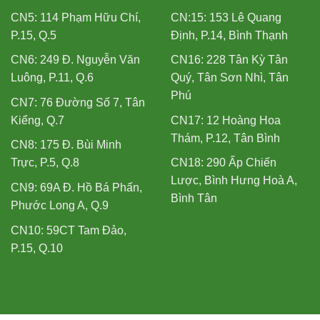
CN5: 114 Phạm Hữu Chí,
CN:15: 153 Lê Quang
P.15, Q.5
Định, P.14, Bình Thạnh
CN6: 249 Đ. Nguyễn Văn
CN16: 228 Tân Kỳ Tân
Luông, P.11, Q.6
Quý, Tân Sơn Nhì, Tân
Phú
CN7: 76 Đường Số 7, Tân
Kiểng, Q.7
CN17: 12 Hoàng Hoa
Thám, P.12, Tân Bình
CN8: 175 Đ. Bùi Minh
Trực, P.5, Q.8
CN18: 290 Ấp Chiến
Lược, Bình Hưng Hoà A,
CN9: 69A Đ. Hồ Bá Phấn,
Bình Tân
Phước Long A, Q.9
CN10: 59CT Tam Đảo,
P.15, Q.10