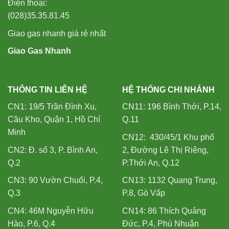
Điện thoại:
(028)35.35.81.45
Giao gas nhanh giá rẻ nhất
Giao Gas Nhanh
THÔNG TIN LIÊN HỆ
HỆ THỐNG CHI NHÁNH
CN1: 19/5 Trần Đình Xu,
CN11: 196 Bình Thới, P.14,
Cầu Kho, Quận 1, Hồ Chí
Q.11
Minh
CN12: 430/45/1 Khu phố
CN2: Đ. số 3, P. Bình An,
2, Đường Lê Thị Riêng,
Q.2
P.Thới An, Q.12
CN3: 90 Vườn Chuối, P.4,
CN13: 1132 Quang Trung,
Q.3
P.8, Gò Vấp
CN4: 46M Nguyễn Hữu
CN14: 86 Thích Quảng
Hào, P.6, Q.4
Đức, P.4, Phú Nhuận