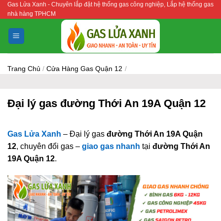
Gas Lửa Xanh - Chuyên lắp đặt hệ thống gas công nghiệp, Lắp hệ thống gas
Bỏ
nhà hàng TPHCM
qua
nội
dung
Trang Chủ
/
Cửa Hàng Gas Quận 12
/
Đại lý gas đường Thới An 19A Quận 12
Gas Lửa Xanh
– Đại lý gas
đường Thới An 19A Quận
12
, chuyên đổi gas –
giao gas nhanh
tại
đường Thới An
19A Quận 12
.