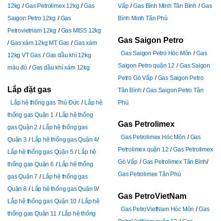
12kg
Gas Petrolimex 12kg
Gas
Vấp
Gas Bình Minh Tân Bình
Gas
Saigon Petro 12kg
Gas
Bình Minh Tân Phú
Petrovietnam 12kg
Gas MISS 12kg
Gas Saigon Petro
Gas xám 12kg MT Gas
Gas xám
Gas Saigon Petro Hóc Môn
Gas
12kg VT Gas
Gas dầu khí 12kg
Saigon Petro quận 12
Gas Saigon
màu đỏ
Gas dầu khí xám 12kg
Petro Gò Vấp
Gas Saigon Petro
Lắp đặt gas
Tân Bình
Gas Saigon Petro Tân
Lắp hệ thống gas Thủ Đức
Lắp hệ
Phú
thống gas Quận 1
Lắp hệ thống
Gas Petrolimex
gas Quận 2
Lắp hệ thống gas
Gas Petrolimex Hóc Môn
Gas
Quận 3
Lắp hệ thống gas Quận 4
Petrolimex quận 12
Gas Petrolimex
Lắp hệ thống gas Quận 5
Lắp hệ
Gò Vấp
Gas Petrolimex Tân Bình
thống gas Quận 6
Lắp hệ thống
Gas Petrolimex Tân Phú
gas Quận 7
Lắp hệ thống gas
Quận 8
Lắp hệ thống gas Quận 9
Gas PetroVietNam
Lắp hệ thống gas Quận 10
Lắp hệ
Gas PetroVietNam Hóc Môn
Gas
thống gas Quận 11
Lắp hệ thống