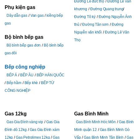
Đường Lê đức thọ
Đường Lê văn
Phụ kiện gas
khương
Đường Quang trung
Dây dẫn gas
Van gas
kiềng bếp
Đường Tô ký
Đường Nguyễn Ảnh
gas
thủ
Đường Tân sơn
Đường
Nguyễn văn khối
Đường Lê Văn
Bộ bình bếp gas
Thọ
Bộ bình bếp gas đơn
Bộ bình bếp
gas đôi
Bếp công nghiệp
BẾP Á
BẾP ÂU
BẾP HÀN QUỐC
Bếp hầm
Bếp khè
BẾP TỪ
CÔNG NGHIỆP
Gas 12kg
Gas Bình Minh
Gas Gia Đình vàng vip
Gas Gia
Gas Bình Minh Hóc Môn
Gas Bình
Đình đỏ 12kg
Gas Gia Đình xám
Minh quận 12
Gas Bình Minh Gò
12kg
Gas Petrolimex 12kg
Gas
Vấp
Gas Bình Minh Tân Bình
Gas