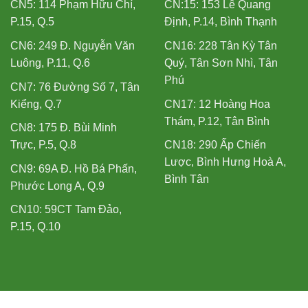
CN5: 114 Phạm Hữu Chí,
CN:15: 153 Lê Quang
P.15, Q.5
Định, P.14, Bình Thạnh
CN6: 249 Đ. Nguyễn Văn
CN16: 228 Tân Kỳ Tân
Luông, P.11, Q.6
Quý, Tân Sơn Nhì, Tân
Phú
CN7: 76 Đường Số 7, Tân
Kiểng, Q.7
CN17: 12 Hoàng Hoa
Thám, P.12, Tân Bình
CN8: 175 Đ. Bùi Minh
Trực, P.5, Q.8
CN18: 290 Ấp Chiến
Lược, Bình Hưng Hoà A,
CN9: 69A Đ. Hồ Bá Phấn,
Bình Tân
Phước Long A, Q.9
CN10: 59CT Tam Đảo,
P.15, Q.10