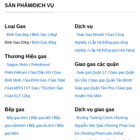
SẢN PHẨM/DỊCH VỤ
Loại Gas
Dịch vụ
Bình Gas 6kg
Bình Gas 12kg
Giao Gas Nhanh
Gas Công
Bình Gas 20kg
Bình Gas 45kg
Nghiệp
Lắp hệ thống gas công
nghiệp
Lắp hệ thống gas nhà hàng
Thương Hiệu gas
Giao gas các quận
Saigon Petro
Petrolimex
PetroVietnam
Gas Dầu Khí
Gas
Giao gas Quận 12
Giao gas Quận
Bình Minh
Gia Đình Gas
Gas Total
Gò Vấp
Giao gas Quận Tân Bình
Gas MISS
VT Gas
Thủ Đức Gas
Giao gas Quận Tân Phú
Giao gas
Gas ELF 12kg
Huyện Hóc Môn
Bếp gas
Dịch vụ giao gas
Bếp gas đơn
Bếp gas đôi
Bếp
Đường Trường Chinh
Đường
gas mặt kính
Bếp gas du lịch
Bếp
Nguyễn Văn Quá
Đường Phan huy
gas Mini
ích
Đường Pham văn chiêu