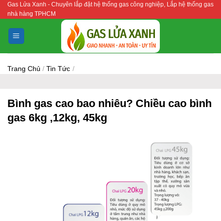
Gas Lửa Xanh - Chuyên lắp đặt hệ thống gas công nghiệp, Lắp hệ thống gas
Bỏ
nhà hàng TPHCM
qua
nội
dung
Trang Chủ
/
Tin Tức
/
Bình gas cao bao nhiêu? Chiều cao bình
gas 6kg ,12kg, 45kg