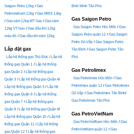
Saigon Petro 12kg
Gas
Bình Minh Tân Phú
Petrovietnam 12kg
Gas MISS 12kg
Gas Saigon Petro
Gas xám 12kg MT Gas
Gas xám
Gas Saigon Petro Hóc Môn
Gas
12kg VT Gas
Gas dầu khí 12kg
Saigon Petro quận 12
Gas Saigon
màu đỏ
Gas dầu khí xám 12kg
Petro Gò Vấp
Gas Saigon Petro
Lắp đặt gas
Tân Bình
Gas Saigon Petro Tân
Lắp hệ thống gas Thủ Đức
Lắp hệ
Phú
thống gas Quận 1
Lắp hệ thống
Gas Petrolimex
gas Quận 2
Lắp hệ thống gas
Gas Petrolimex Hóc Môn
Gas
Quận 3
Lắp hệ thống gas Quận 4
Petrolimex quận 12
Gas Petrolimex
Lắp hệ thống gas Quận 5
Lắp hệ
Gò Vấp
Gas Petrolimex Tân Bình
thống gas Quận 6
Lắp hệ thống
Gas Petrolimex Tân Phú
gas Quận 7
Lắp hệ thống gas
Quận 8
Lắp hệ thống gas Quận 9
Gas PetroVietNam
Lắp hệ thống gas Quận 10
Lắp hệ
Gas PetroVietNam Hóc Môn
Gas
thống gas Quận 11
Lắp hệ thống
PetroVietNam quận 12
Gas
gas Quận 12
Lắp hệ thống gas