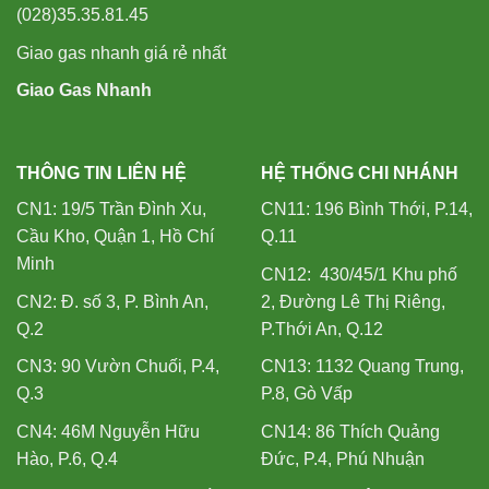
(028)35.35.81.45
Giao gas nhanh giá rẻ nhất
Giao Gas Nhanh
THÔNG TIN LIÊN HỆ
HỆ THỐNG CHI NHÁNH
CN1: 19/5 Trần Đình Xu,
CN11: 196 Bình Thới, P.14,
Cầu Kho, Quận 1, Hồ Chí
Q.11
Minh
CN12: 430/45/1 Khu phố
CN2: Đ. số 3, P. Bình An,
2, Đường Lê Thị Riêng,
Q.2
P.Thới An, Q.12
CN3: 90 Vườn Chuối, P.4,
CN13: 1132 Quang Trung,
Q.3
P.8, Gò Vấp
CN4: 46M Nguyễn Hữu
CN14: 86 Thích Quảng
Hào, P.6, Q.4
Đức, P.4, Phú Nhuận