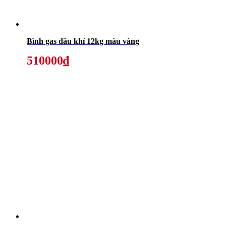
Bình gas dầu khí 12kg màu vàng
510000₫