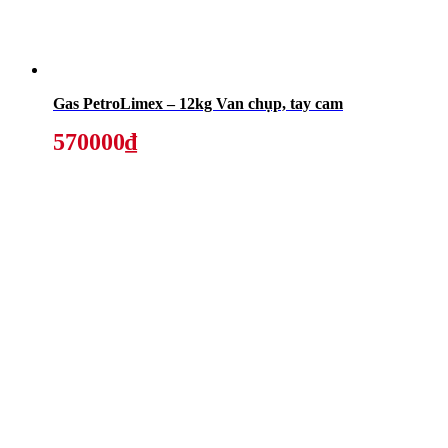
Gas PetroLimex – 12kg Van chụp, tay cam
570000₫