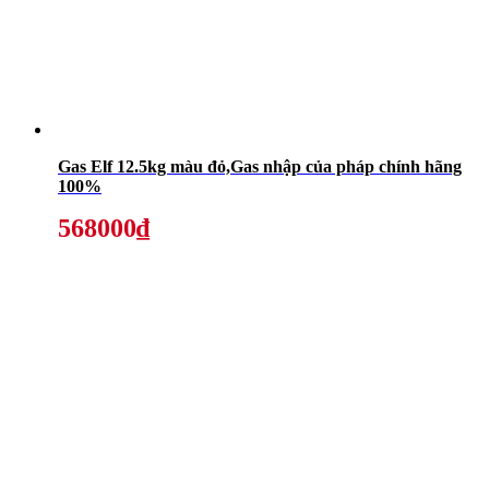
Gas Elf 12.5kg màu đỏ,Gas nhập của pháp chính hãng
100%
568000₫