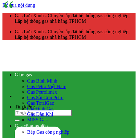
Bỏ qua nội dung
Gas Lửa Xanh - Chuyên lắp đặt hệ thống gas công nghiệp,
Lắp hệ thống gas nhà hàng TPHCM
Gas Lửa Xanh - Chuyên lắp đặt hệ thống gas công nghiệp,
Lắp hệ thống gas nhà hàng TPHCM
Giao gas
Gas Bình Minh
Gas Petro Việt Nam
Gas Petrolimex
Gas Sài Gòn Petro
Gas TotalGaz
Tìm kiếm:
Gia Đình Gas
Gas Dầu Khí
MISS Gas
Gas công nghiệp
Bếp Gas công nghiệp