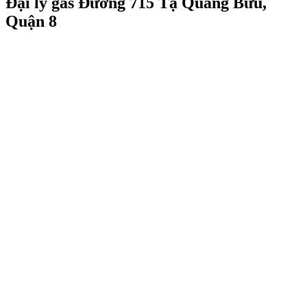
Đại lý gas Đường 715 Tạ Quang Bửu,
Quận 8