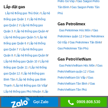
Petro Gò Vấp
Gas Saigon Petro
Lắp đặt gas
Tân Bình
Gas Saigon Petro Tân
Lắp hệ thống gas Thủ Đức
Lắp hệ
Phú
thống gas Quận 1
Lắp hệ thống
Gas Petrolimex
gas Quận 2
Lắp hệ thống gas
Gas Petrolimex Hóc Môn
Gas
Quận 3
Lắp hệ thống gas Quận 4
Petrolimex quận 12
Gas Petrolimex
Lắp hệ thống gas Quận 5
Lắp hệ
Gò Vấp
Gas Petrolimex Tân Bình
thống gas Quận 6
Lắp hệ thống
Gas Petrolimex Tân Phú
gas Quận 7
Lắp hệ thống gas
Quận 8
Lắp hệ thống gas Quận 9
Gas PetroVietNam
Lắp hệ thống gas Quận 10
Lắp hệ
Gas PetroVietNam Hóc Môn
Gas
thống gas Quận 11
Lắp hệ thống
PetroVietNam quận 12
Gas
gas Quận 12
Lắp hệ thống gas
PetroVietNam Gò Vấp
Gas
Bình Tân
Lắp hệ thống gas Bình
PetroVietNam Tân Bình
Gas
Thạnh
Lắp hệ thống gas Gò Vấp
PetroVietNam Tân Phú
Lắp hệ thống gas Phú Nhuận
Lắp
hệ thống gas Tân Bình
Lắp hệ
Gọi Zalo
0909.808.530
thống gas Tân Phú
L
ắp hệ thống