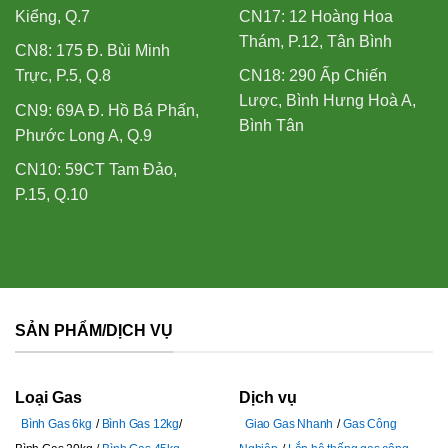
Kiểng, Q.7
CN17: 12 Hoàng Hoa
Thám, P.12, Tân Bình
CN8: 175 Đ. Bùi Minh
Trực, P.5, Q.8
CN18: 290 Ấp Chiến
Lược, Bình Hưng Hoà A,
CN9: 69A Đ. Hồ Bá Phấn,
Bình Tân
Phước Long A, Q.9
CN10: 59CT Tam Đảo,
P.15, Q.10
SẢN PHẨM/DỊCH VỤ
Loại Gas
Dịch vụ
Bình Gas 6kg
Bình Gas 12kg
Giao Gas Nhanh
Gas Công