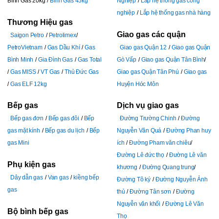
Bình Gas 20kg
Bình Gas 45kg
Nghiệp
Lắp hệ thống gas công
nghiệp
Lắp hệ thống gas nhà hàng
Thương Hiệu gas
Giao gas các quận
Saigon Petro
Petrolimex
PetroVietnam
Gas Dầu Khí
Gas
Giao gas Quận 12
Giao gas Quận
Bình Minh
Gia Đình Gas
Gas Total
Gò Vấp
Giao gas Quận Tân Bình
Gas MISS
VT Gas
Thủ Đức Gas
Giao gas Quận Tân Phú
Giao gas
Gas ELF 12kg
Huyện Hóc Môn
Bếp gas
Dịch vụ giao gas
Bếp gas đơn
Bếp gas đôi
Bếp
Đường Trường Chinh
Đường
gas mặt kính
Bếp gas du lịch
Bếp
Nguyễn Văn Quá
Đường Phan huy
gas Mini
ích
Đường Pham văn chiêu
Đường Lê đức thọ
Đường Lê văn
Phụ kiện gas
khương
Đường Quang trung
Dây dẫn gas
Van gas
kiềng bếp
Đường Tô ký
Đường Nguyễn Ảnh
gas
thủ
Đường Tân sơn
Đường
Nguyễn văn khối
Đường Lê Văn
Bộ bình bếp gas
Thọ