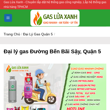
Gas Lửa Xanh - Chuyên lắp đặt hệ thống gas công nghiệp, Lắp hệ thống gas
Bỏ
nhà hàng TPHCM
qua
nội
dung
Trang Chủ
/
Đại Lý Gas Quận 5
/
Đại lý gas Đường Bến Bãi Sậy, Quận 5