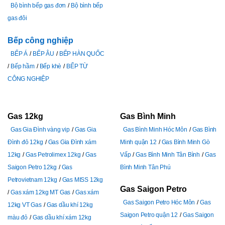
Bộ bình bếp gas đơn
Bộ bình bếp
gas đôi
Bếp công nghiệp
BẾP Á
BẾP ÂU
BẾP HÀN QUỐC
Bếp hầm
Bếp khè
BẾP TỪ
CÔNG NGHIỆP
Gas 12kg
Gas Bình Minh
Gas Gia Đình vàng vip
Gas Gia
Gas Bình Minh Hóc Môn
Gas Bình
Đình đỏ 12kg
Gas Gia Đình xám
Minh quận 12
Gas Bình Minh Gò
12kg
Gas Petrolimex 12kg
Gas
Vấp
Gas Bình Minh Tân Bình
Gas
Saigon Petro 12kg
Gas
Bình Minh Tân Phú
Petrovietnam 12kg
Gas MISS 12kg
Gas Saigon Petro
Gas xám 12kg MT Gas
Gas xám
Gas Saigon Petro Hóc Môn
Gas
12kg VT Gas
Gas dầu khí 12kg
Saigon Petro quận 12
Gas Saigon
màu đỏ
Gas dầu khí xám 12kg