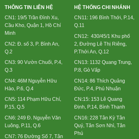
THÔNG TIN LIÊN HỆ
HỆ THỐNG CHI NHÁNH
CN1: 19/5 Trần Đình Xu,
CN11: 196 Bình Thới, P.14,
Cầu Kho, Quận 1, Hồ Chí
Q.11
Minh
CN12: 430/45/1 Khu phố
CN2: Đ. số 3, P. Bình An,
2, Đường Lê Thị Riêng,
Q.2
P.Thới An, Q.12
CN3: 90 Vườn Chuối, P.4,
CN13: 1132 Quang Trung,
Q.3
P.8, Gò Vấp
CN4: 46M Nguyễn Hữu
CN14: 86 Thích Quảng
Hào, P.6, Q.4
Đức, P.4, Phú Nhuận
CN5: 114 Phạm Hữu Chí,
CN:15: 153 Lê Quang
P.15, Q.5
Định, P.14, Bình Thạnh
CN6: 249 Đ. Nguyễn Văn
CN16: 228 Tân Kỳ Tân
Luông, P.11, Q.6
Quý, Tân Sơn Nhì, Tân
Phú
CN7: 76 Đường Số 7, Tân