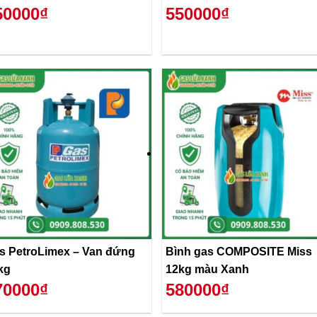
50000₫
550000₫
s PetroLimex – Van đứng
Bình gas COMPOSITE Miss
kg
12kg màu Xanh
70000₫
580000₫