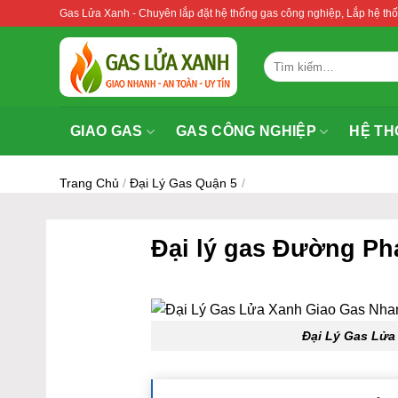
Bỏ
Gas Lửa Xanh - Chuyên lắp đặt hệ thống gas công nghiệp, Lắp hệ 
qua
nội
Tìm
dung
kiếm:
GIAO GAS
GAS CÔNG NGHIỆP
HỆ TH
Trang Chủ
/
Đại Lý Gas Quận 5
/
Đại lý gas Đường Ph
Đại Lý Gas Lửa