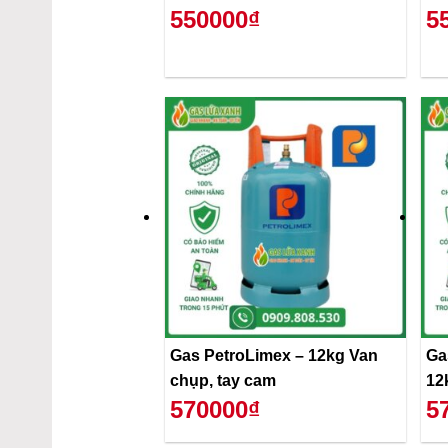
550000₫
5
Gas PetroLimex – 12kg Van
Ga
chụp, tay cam
12
570000₫
5