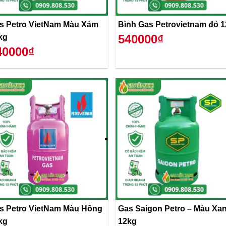
s Petro VietNam Màu Xám
Bình Gas Petrovietnam đỏ 
540000₫
kg
40000₫
s Petro VietNam Màu Hồng
Gas Saigon Petro – Màu Xanh
kg
12kg