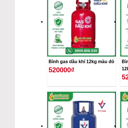
Bình gas dầu khí 12kg màu đỏ
Bì
520000₫
12
5