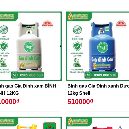
nh gas Gia Đình xám BÌNH
Bình gas Gia Đình xanh Dư
NH 12KG
12kg Shell
10000₫
510000₫