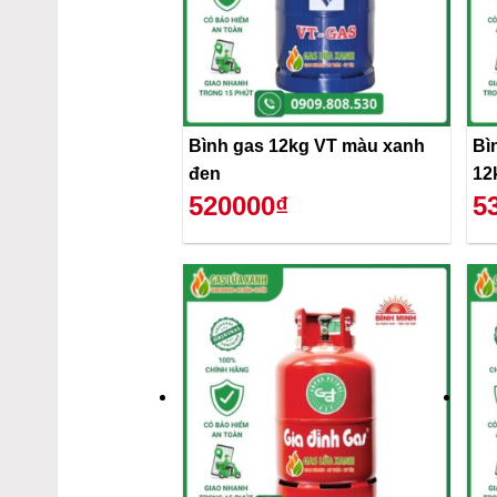
Bình gas 12kg VT màu xanh
Bì
đen
12
520000₫
5