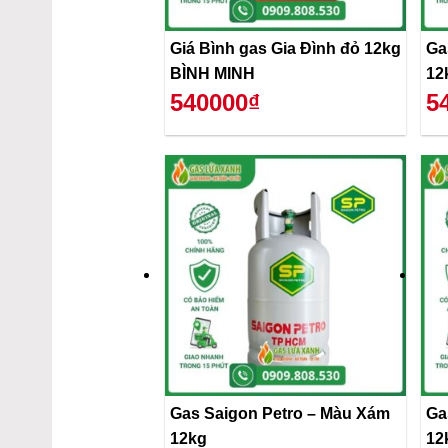
Giá Bình gas Gia Đình đỏ 12kg
Ga
BÌNH MINH
12
540000₫
5
Gas Saigon Petro – Màu Xám
Ga
12kg
12