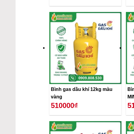
Bình gas dầu khí 12kg màu
Bì
vàng
MI
510000₫
5