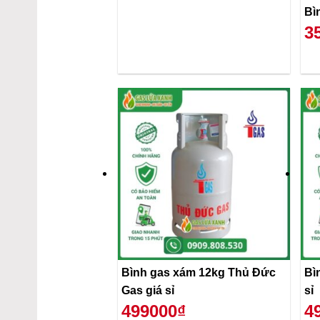
3
Bình gas xám 12kg Thủ Đức
Bì
Gas giá sỉ
sỉ
499000₫
4