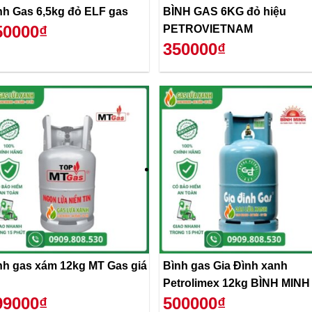
Bình Gas 6,5kg đỏ ELF gas
BÌNH GAS 6KG đỏ hiệu
50000₫
PETROVIETNAM
350000₫
nh gas xám 12kg MT Gas giá
Bình gas Gia Đình xanh
Petrolimex 12kg BÌNH MINH
99000₫
500000₫