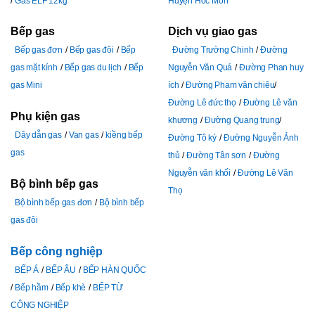
Gas ELF 12kg
Huyện Hóc Môn
Bếp gas
Dịch vụ giao gas
Bếp gas đơn
Bếp gas đôi
Bếp
Đường Trường Chinh
Đường
gas mặt kính
Bếp gas du lịch
Bếp
Nguyễn Văn Quá
Đường Phan huy
gas Mini
ích
Đường Pham văn chiêu
Đường Lê đức thọ
Đường Lê văn
Phụ kiện gas
khương
Đường Quang trung
Dây dẫn gas
Van gas
kiềng bếp
Đường Tô ký
Đường Nguyễn Ảnh
gas
thủ
Đường Tân sơn
Đường
Nguyễn văn khối
Đường Lê Văn
Bộ bình bếp gas
Thọ
Bộ bình bếp gas đơn
Bộ bình bếp
gas đôi
Bếp công nghiệp
BẾP Á
BẾP ÂU
BẾP HÀN QUỐC
Bếp hầm
Bếp khè
BẾP TỪ
CÔNG NGHIỆP