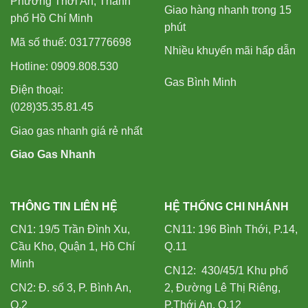
Phường Thới An, Thành
Giao hàng nhanh trong 15
phố Hồ Chí Minh
phút
Mã số thuế: 0317776698
Nhiều khuyến mãi hấp dẫn
Hotline: 0909.808.530
Gas Bình Minh
Điện thoại:
(028)35.35.81.45
Giao gas nhanh giá rẻ nhất
Giao Gas Nhanh
THÔNG TIN LIÊN HỆ
HỆ THỐNG CHI NHÁNH
CN1: 19/5 Trần Đình Xu,
CN11: 196 Bình Thới, P.14,
Cầu Kho, Quận 1, Hồ Chí
Q.11
Minh
CN12: 430/45/1 Khu phố
CN2: Đ. số 3, P. Bình An,
2, Đường Lê Thị Riêng,
Q.2
P.Thới An, Q.12