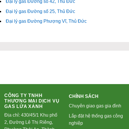
Đại lý gas Đường số 42, Thủ Đức
Đại lý gas Đường số 25, Thủ Đức
Đại lý gas Đường Phượng Vĩ, Thủ Đức
CÔNG TY TNHH
CHÍNH SÁCH
THƯƠNG MẠI DỊCH VỤ
Chuyên giao gas gia đình
GAS LỬA XANH
Địa chỉ: 430/45/1 Khu phố
Lắp đặt hệ thống gas công
2, Đường Lê Thị Riêng,
nghiệp