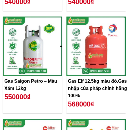
540000₫
540000₫
Gas Saigon Petro – Màu
Gas Elf 12.5kg màu đỏ,Gas
Xám 12kg
nhập của pháp chính hãng
550000₫
100%
568000₫