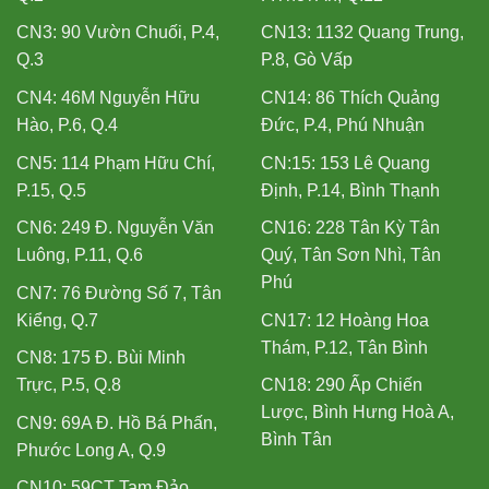
CN3: 90 Vườn Chuối, P.4,
CN13: 1132 Quang Trung,
Q.3
P.8, Gò Vấp
CN4: 46M Nguyễn Hữu
CN14: 86 Thích Quảng
Hào, P.6, Q.4
Đức, P.4, Phú Nhuận
CN5: 114 Phạm Hữu Chí,
CN:15: 153 Lê Quang
P.15, Q.5
Định, P.14, Bình Thạnh
CN6: 249 Đ. Nguyễn Văn
CN16: 228 Tân Kỳ Tân
Luông, P.11, Q.6
Quý, Tân Sơn Nhì, Tân
Phú
CN7: 76 Đường Số 7, Tân
Kiểng, Q.7
CN17: 12 Hoàng Hoa
Thám, P.12, Tân Bình
CN8: 175 Đ. Bùi Minh
Trực, P.5, Q.8
CN18: 290 Ấp Chiến
Lược, Bình Hưng Hoà A,
CN9: 69A Đ. Hồ Bá Phấn,
Bình Tân
Phước Long A, Q.9
CN10: 59CT Tam Đảo,