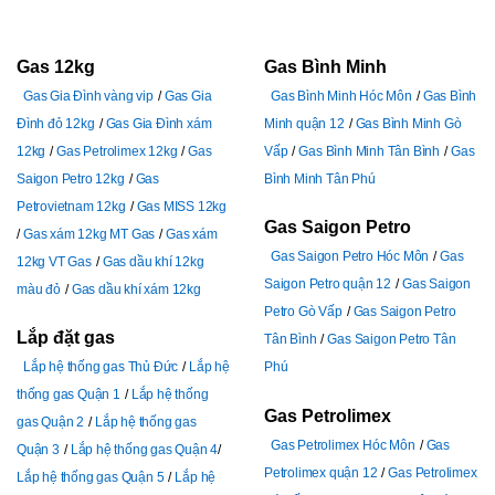
Gas 12kg
Gas Bình Minh
Gas Gia Đình vàng vip
Gas Gia
Gas Bình Minh Hóc Môn
Gas Bình
Đình đỏ 12kg
Gas Gia Đình xám
Minh quận 12
Gas Bình Minh Gò
12kg
Gas Petrolimex 12kg
Gas
Vấp
Gas Bình Minh Tân Bình
Gas
Saigon Petro 12kg
Gas
Bình Minh Tân Phú
Petrovietnam 12kg
Gas MISS 12kg
Gas Saigon Petro
Gas xám 12kg MT Gas
Gas xám
Gas Saigon Petro Hóc Môn
Gas
12kg VT Gas
Gas dầu khí 12kg
Saigon Petro quận 12
Gas Saigon
màu đỏ
Gas dầu khí xám 12kg
Petro Gò Vấp
Gas Saigon Petro
Lắp đặt gas
Tân Bình
Gas Saigon Petro Tân
Lắp hệ thống gas Thủ Đức
Lắp hệ
Phú
thống gas Quận 1
Lắp hệ thống
Gas Petrolimex
gas Quận 2
Lắp hệ thống gas
Gas Petrolimex Hóc Môn
Gas
Quận 3
Lắp hệ thống gas Quận 4
Petrolimex quận 12
Gas Petrolimex
Lắp hệ thống gas Quận 5
Lắp hệ