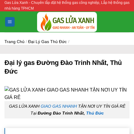
Gas Lửa Xanh - Chuyên lắp đặt hệ thống gas công nghiệp, Lắp hệ thống gas
Bỏ
nhà hàng TPHCM
qua
nội
dung
Trang Chủ
/
Đại Lý Gas Thủ Đức
/
Đại lý gas Đường Đào Trinh Nhất, Thủ
Đức
GAS LỬA XANH
GIAO GAS NHANH
TẬN NƠI UY TÍN GIÁ RẺ
Tại
Đường Đào Trinh Nhất,
Thủ Đức