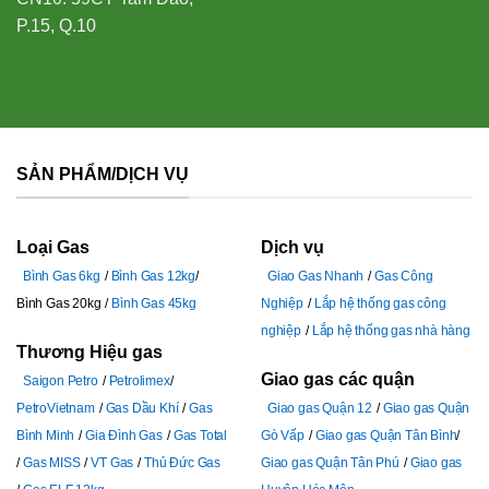
P.15, Q.10
SẢN PHẨM/DỊCH VỤ
Loại Gas
Dịch vụ
Bình Gas 6kg
Bình Gas 12kg
Giao Gas Nhanh
Gas Công
Bình Gas 20kg
Bình Gas 45kg
Nghiệp
Lắp hệ thống gas công
nghiệp
Lắp hệ thống gas nhà hàng
Thương Hiệu gas
Giao gas các quận
Saigon Petro
Petrolimex
PetroVietnam
Gas Dầu Khí
Gas
Giao gas Quận 12
Giao gas Quận
Bình Minh
Gia Đình Gas
Gas Total
Gò Vấp
Giao gas Quận Tân Bình
Gas MISS
VT Gas
Thủ Đức Gas
Giao gas Quận Tân Phú
Giao gas