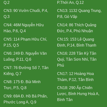
Q.2
P.Thới An, Q.12
CN3: 90 Vườn Chuối, P.4,
CN13: 1132 Quang Trung,
Q.3
P.8, Gò Vấp
CN4: 46M Nguyễn Hữu
CN14: 86 Thích Quảng
Hào, P.6, Q.4
Đức, P.4, Phú Nhuận
CN5: 114 Phạm Hữu Chí,
CN:15: 153 Lê Quang
P.15, Q.5
Định, P.14, Bình Thạnh
CN6: 249 Đ. Nguyễn Văn
CN16: 228 Tân Kỳ Tân
Luông, P.11, Q.6
Quý, Tân Sơn Nhì, Tân
Phú
CN7: 76 Đường Số 7, Tân
Kiểng, Q.7
CN17: 12 Hoàng Hoa
Thám, P.12, Tân Bình
CN8: 175 Đ. Bùi Minh
Trực, P.5, Q.8
CN18: 290 Ấp Chiến
Lược, Bình Hưng Hoà A,
CN9: 69A Đ. Hồ Bá Phấn,
Bình Tân
Phước Long A, Q.9