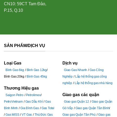
CN10: 59CT Tam Đảo,
P.15, Q.10
SẢN PHẨM/DỊCH VỤ
Loại Gas
Dịch vụ
Bình Gas 6kg
Bình Gas 12kg
Giao Gas Nhanh
Gas Công
Bình Gas 20kg
Bình Gas 45kg
Nghiệp
Lắp hệ thống gas công
nghiệp
Lắp hệ thống gas nhà hàng
Thương Hiệu gas
Giao gas các quận
Saigon Petro
Petrolimex
PetroVietnam
Gas Dầu Khí
Gas
Giao gas Quận 12
Giao gas Quận
Bình Minh
Gia Đình Gas
Gas Total
Gò Vấp
Giao gas Quận Tân Bình
Gas MISS
VT Gas
Thủ Đức Gas
Giao gas Quận Tân Phú
Giao gas