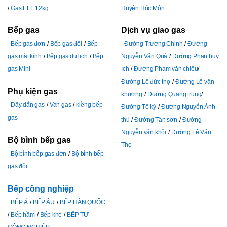
Gas ELF 12kg
Huyện Hóc Môn
Bếp gas
Dịch vụ giao gas
Bếp gas đơn
Bếp gas đôi
Bếp
Đường Trường Chinh
Đường
gas mặt kính
Bếp gas du lịch
Bếp
Nguyễn Văn Quá
Đường Phan huy
gas Mini
ích
Đường Pham văn chiêu
Đường Lê đức thọ
Đường Lê văn
Phụ kiện gas
khương
Đường Quang trung
Dây dẫn gas
Van gas
kiềng bếp
Đường Tô ký
Đường Nguyễn Ảnh
gas
thủ
Đường Tân sơn
Đường
Nguyễn văn khối
Đường Lê Văn
Bộ bình bếp gas
Thọ
Bộ bình bếp gas đơn
Bộ bình bếp
gas đôi
Bếp công nghiệp
BẾP Á
BẾP ÂU
BẾP HÀN QUỐC
Bếp hầm
Bếp khè
BẾP TỪ