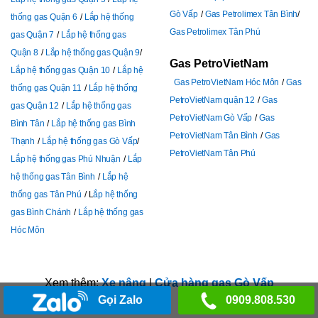
Gò Vấp
Gas Petrolimex Tân Bình
thống gas Quận 6
Lắp hệ thống
Gas Petrolimex Tân Phú
gas Quận 7
Lắp hệ thống gas
Quận 8
Lắp hệ thống gas Quận 9
Gas PetroVietNam
Lắp hệ thống gas Quận 10
Lắp hệ
Gas PetroVietNam Hóc Môn
Gas
thống gas Quận 11
Lắp hệ thống
PetroVietNam quận 12
Gas
gas Quận 12
Lắp hệ thống gas
PetroVietNam Gò Vấp
Gas
Bình Tân
Lắp hệ thống gas Bình
PetroVietNam Tân Bình
Gas
Thạnh
Lắp hệ thống gas Gò Vấp
PetroVietNam Tân Phú
Lắp hệ thống gas Phú Nhuận
Lắp
hệ thống gas Tân Bình
Lắp hệ
thống gas Tân Phú
L
ắp hệ thống
gas Bình Chánh
Lắp hệ thống gas
Hóc Môn
Xem thêm:
Xe nâng
|
Cửa hàng gas Gò Vấp
Gọi Zalo
0909.808.530