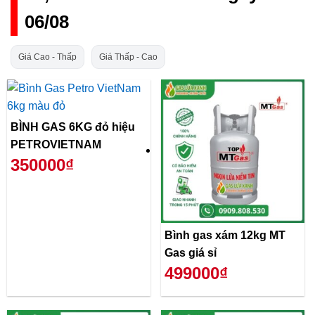
06/08
Giá Cao - Thấp
Giá Thấp - Cao
BÌNH GAS 6KG đỏ hiệu
PETROVIETNAM
350000₫
Bình gas xám 12kg MT
Gas giá sỉ
499000₫