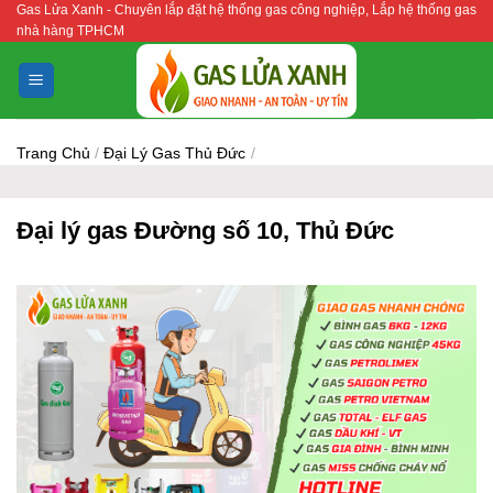
Gas Lửa Xanh - Chuyên lắp đặt hệ thống gas công nghiệp, Lắp hệ thống gas
Bỏ
nhà hàng TPHCM
qua
nội
dung
Trang Chủ
/
Đại Lý Gas Thủ Đức
/
Đại lý gas Đường số 10, Thủ Đức