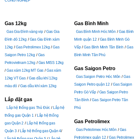
CÔNG NGHIỆP
Gas 12kg
Gas Bình Minh
Gas Gia Đình vàng vip
Gas Gia
Gas Bình Minh Hóc Môn
Gas Bình
Đình đỏ 12kg
Gas Gia Đình xám
Minh quận 12
Gas Bình Minh Gò
12kg
Gas Petrolimex 12kg
Gas
Vấp
Gas Bình Minh Tân Bình
Gas
Saigon Petro 12kg
Gas
Bình Minh Tân Phú
Petrovietnam 12kg
Gas MISS 12kg
Gas Saigon Petro
Gas xám 12kg MT Gas
Gas xám
Gas Saigon Petro Hóc Môn
Gas
12kg VT Gas
Gas dầu khí 12kg
Saigon Petro quận 12
Gas Saigon
màu đỏ
Gas dầu khí xám 12kg
Petro Gò Vấp
Gas Saigon Petro
Lắp đặt gas
Tân Bình
Gas Saigon Petro Tân
Lắp hệ thống gas Thủ Đức
Lắp hệ
Phú
thống gas Quận 1
Lắp hệ thống
Gas Petrolimex
gas Quận 2
Lắp hệ thống gas
Gas Petrolimex Hóc Môn
Gas
Quận 3
Lắp hệ thống gas Quận 4
Petrolimex quận 12
Gas Petrolimex
Lắp hệ thống gas Quận 5
Lắp hệ