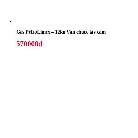
Gas PetroLimex – 12kg Van chụp, tay cam
570000₫