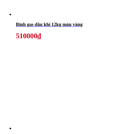
Bình gas dầu khí 12kg màu vàng
510000₫