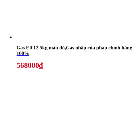
Gas Elf 12.5kg màu đỏ,Gas nhập của pháp chính hãng
100%
568000₫