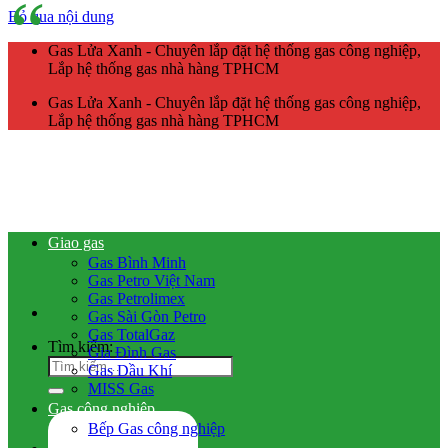
Bỏ qua nội dung
Gas Lửa Xanh - Chuyên lắp đặt hệ thống gas công nghiệp,
Lắp hệ thống gas nhà hàng TPHCM
Gas Lửa Xanh - Chuyên lắp đặt hệ thống gas công nghiệp,
Lắp hệ thống gas nhà hàng TPHCM
Giao gas
Gas Bình Minh
Gas Petro Việt Nam
Gas Petrolimex
Gas Sài Gòn Petro
Gas TotalGaz
Tìm kiếm:
Gia Đình Gas
Gas Dầu Khí
MISS Gas
Gas công nghiệp
Bếp Gas công nghiệp