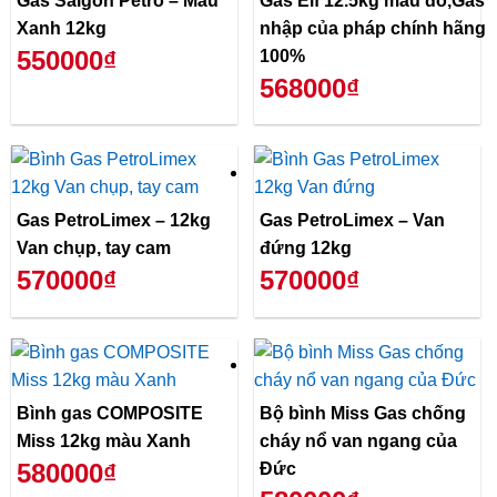
Gas Saigon Petro – Màu
Gas Elf 12.5kg màu đỏ,Gas
Xanh 12kg
nhập của pháp chính hãng
550000₫
100%
568000₫
Gas PetroLimex – 12kg
Gas PetroLimex – Van
Van chụp, tay cam
đứng 12kg
570000₫
570000₫
Bình gas COMPOSITE
Bộ bình Miss Gas chống
Miss 12kg màu Xanh
cháy nổ van ngang của
580000₫
Đức