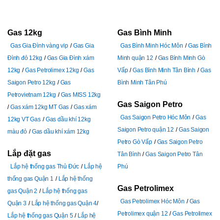
Gas 12kg
Gas Bình Minh
Gas Gia Đình vàng vip
Gas Gia
Gas Bình Minh Hóc Môn
Gas Bình
Đình đỏ 12kg
Gas Gia Đình xám
Minh quận 12
Gas Bình Minh Gò
12kg
Gas Petrolimex 12kg
Gas
Vấp
Gas Bình Minh Tân Bình
Gas
Saigon Petro 12kg
Gas
Bình Minh Tân Phú
Petrovietnam 12kg
Gas MISS 12kg
Gas Saigon Petro
Gas xám 12kg MT Gas
Gas xám
Gas Saigon Petro Hóc Môn
Gas
12kg VT Gas
Gas dầu khí 12kg
Saigon Petro quận 12
Gas Saigon
màu đỏ
Gas dầu khí xám 12kg
Petro Gò Vấp
Gas Saigon Petro
Lắp đặt gas
Tân Bình
Gas Saigon Petro Tân
Lắp hệ thống gas Thủ Đức
Lắp hệ
Phú
thống gas Quận 1
Lắp hệ thống
Gas Petrolimex
gas Quận 2
Lắp hệ thống gas
Gas Petrolimex Hóc Môn
Gas
Quận 3
Lắp hệ thống gas Quận 4
Petrolimex quận 12
Gas Petrolimex
Lắp hệ thống gas Quận 5
Lắp hệ