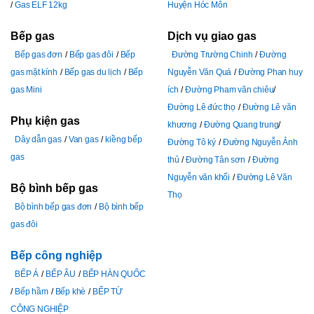
Gas ELF 12kg
Huyện Hóc Môn
Bếp gas
Dịch vụ giao gas
Bếp gas đơn
Bếp gas đôi
Bếp
Đường Trường Chinh
Đường
gas mặt kính
Bếp gas du lịch
Bếp
Nguyễn Văn Quá
Đường Phan huy
gas Mini
ích
Đường Pham văn chiêu
Đường Lê đức thọ
Đường Lê văn
Phụ kiện gas
khương
Đường Quang trung
Dây dẫn gas
Van gas
kiềng bếp
Đường Tô ký
Đường Nguyễn Ảnh
gas
thủ
Đường Tân sơn
Đường
Nguyễn văn khối
Đường Lê Văn
Bộ bình bếp gas
Thọ
Bộ bình bếp gas đơn
Bộ bình bếp
gas đôi
Bếp công nghiệp
BẾP Á
BẾP ÂU
BẾP HÀN QUỐC
Bếp hầm
Bếp khè
BẾP TỪ
CÔNG NGHIỆP