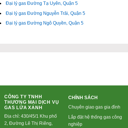
Đại lý gas Đường Tạ Uyên, Quận 5
Đại lý gas Đường Nguyễn Trãi, Quận 5
Đại lý gas Đường Ngô Quyền, Quận 5
CÔNG TY TNHH
CHÍNH SÁCH
THƯƠNG MẠI DỊCH VỤ
Chuyên giao gas gia đình
GAS LỬA XANH
Địa chỉ: 430/45/1 Khu phố
Lắp đặt hệ thống gas công
2, Đường Lê Thị Riêng,
nghiệp