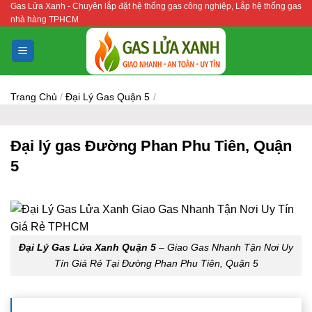
Gas Lửa Xanh - Chuyên lắp đặt hệ thống gas công nghiệp, Lắp hệ thống gas
Bỏ
nhà hàng TPHCM
qua
nội
dung
Trang Chủ
/
Đại Lý Gas Quận 5
/
Đại lý gas Đường Phan Phu Tiên, Quận
5
Đại Lý Gas Lửa Xanh Quận 5
– Giao Gas Nhanh Tận Nơi Uy
Tín Giá Rẻ Tại Đường Phan Phu Tiên, Quận 5