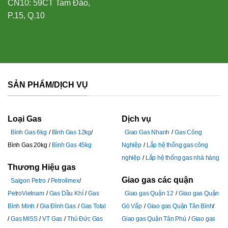
CN10: 59CT Tam Đảo,
P.15, Q.10
SẢN PHẨM/DỊCH VỤ
Loại Gas
Dịch vụ
Bình Gas 6kg
Bình Gas 12kg
Giao Gas Nhanh
Gas Công
Bình Gas 20kg
Bình Gas 45kg
Nghiệp
Lắp hệ thống gas công
nghiệp
Lắp hệ thống gas nhà hàng
Thương Hiệu gas
Giao gas các quận
Saigon Petro
Petrolimex
PetroVietnam
Gas Dầu Khí
Gas
Giao gas Quận 12
Giao gas Quận
Bình Minh
Gia Đình Gas
Gas Total
Gò Vấp
Giao gas Quận Tân Bình
Gas MISS
VT Gas
Thủ Đức Gas
Giao gas Quận Tân Phú
Giao gas