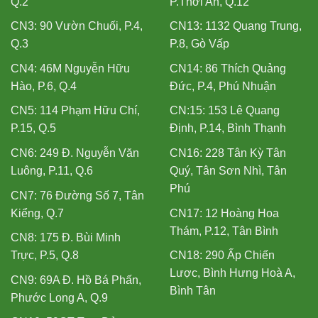
Q.2
P.Thới An, Q.12
CN3: 90 Vườn Chuối, P.4,
CN13: 1132 Quang Trung,
Q.3
P.8, Gò Vấp
CN4: 46M Nguyễn Hữu
CN14: 86 Thích Quảng
Hào, P.6, Q.4
Đức, P.4, Phú Nhuận
CN5: 114 Phạm Hữu Chí,
CN:15: 153 Lê Quang
P.15, Q.5
Định, P.14, Bình Thạnh
CN6: 249 Đ. Nguyễn Văn
CN16: 228 Tân Kỳ Tân
Luông, P.11, Q.6
Quý, Tân Sơn Nhì, Tân
Phú
CN7: 76 Đường Số 7, Tân
Kiểng, Q.7
CN17: 12 Hoàng Hoa
Thám, P.12, Tân Bình
CN8: 175 Đ. Bùi Minh
Trực, P.5, Q.8
CN18: 290 Ấp Chiến
Lược, Bình Hưng Hoà A,
CN9: 69A Đ. Hồ Bá Phấn,
Bình Tân
Phước Long A, Q.9