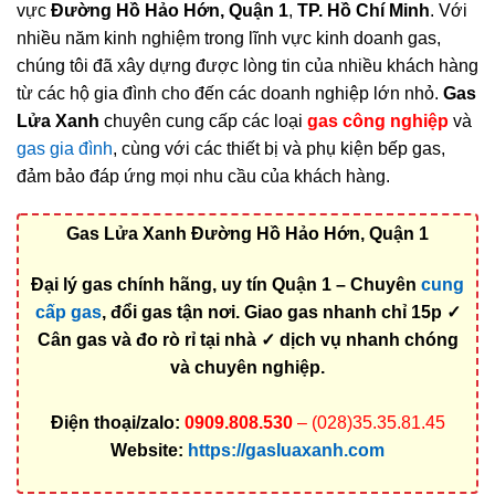
vực
Đường Hồ Hảo Hớn, Quận 1
,
TP. Hồ Chí Minh
. Với
nhiều năm kinh nghiệm trong lĩnh vực kinh doanh gas,
chúng tôi đã xây dựng được lòng tin của nhiều khách hàng
từ các hộ gia đình cho đến các doanh nghiệp lớn nhỏ.
Gas
Lửa Xanh
chuyên cung cấp các loại
gas công nghiệp
và
gas gia đình
, cùng với các thiết bị và phụ kiện bếp gas,
đảm bảo đáp ứng mọi nhu cầu của khách hàng.
Gas Lửa Xanh Đường Hồ Hảo Hớn, Quận 1
Đại lý gas chính hãng, uy tín Quận 1 – Chuyên
cung
cấp gas
, đổi gas tận nơi. Giao gas nhanh chỉ 15p ✓
Cân gas và đo rò rỉ tại nhà ✓ dịch vụ nhanh chóng
và chuyên nghiệp.
Điện thoại/zalo:
0909.808.530
– (028)35.35.81.45
Website:
https://gasluaxanh.com