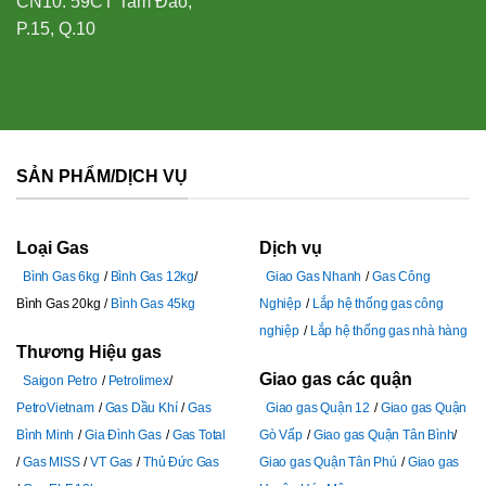
CN10: 59CT Tam Đảo,
P.15, Q.10
SẢN PHẨM/DỊCH VỤ
Loại Gas
Dịch vụ
Bình Gas 6kg
Bình Gas 12kg
Giao Gas Nhanh
Gas Công
Bình Gas 20kg
Bình Gas 45kg
Nghiệp
Lắp hệ thống gas công
nghiệp
Lắp hệ thống gas nhà hàng
Thương Hiệu gas
Giao gas các quận
Saigon Petro
Petrolimex
PetroVietnam
Gas Dầu Khí
Gas
Giao gas Quận 12
Giao gas Quận
Bình Minh
Gia Đình Gas
Gas Total
Gò Vấp
Giao gas Quận Tân Bình
Gas MISS
VT Gas
Thủ Đức Gas
Giao gas Quận Tân Phú
Giao gas