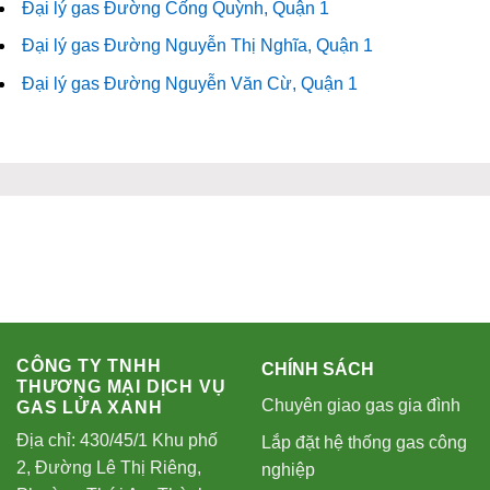
Đại lý gas Đường Cống Quỳnh, Quận 1
Đại lý gas Đường Nguyễn Thị Nghĩa, Quận 1
Đại lý gas Đường Nguyễn Văn Cừ, Quận 1
CÔNG TY TNHH
CHÍNH SÁCH
THƯƠNG MẠI DỊCH VỤ
Chuyên giao gas gia đình
GAS LỬA XANH
Địa chỉ: 430/45/1 Khu phố
Lắp đặt hệ thống gas công
2, Đường Lê Thị Riêng,
nghiệp