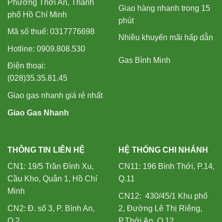
Phường Thới An, Thành
Giao hàng nhanh trong 15
phố Hồ Chí Minh
phút
Mã số thuế: 0317776698
Nhiều khuyến mãi hấp dẫn
Hotline: 0909.808.530
Gas Bình Minh
Điện thoại:
(028)35.35.81.45
Giao gas nhanh giá rẻ nhất
Giao Gas Nhanh
THÔNG TIN LIÊN HỆ
HỆ THỐNG CHI NHÁNH
CN1: 19/5 Trần Đình Xu,
CN11: 196 Bình Thới, P.14,
Cầu Kho, Quận 1, Hồ Chí
Q.11
Minh
CN12: 430/45/1 Khu phố
CN2: Đ. số 3, P. Bình An,
2, Đường Lê Thị Riêng,
Q.2
P.Thới An, Q.12