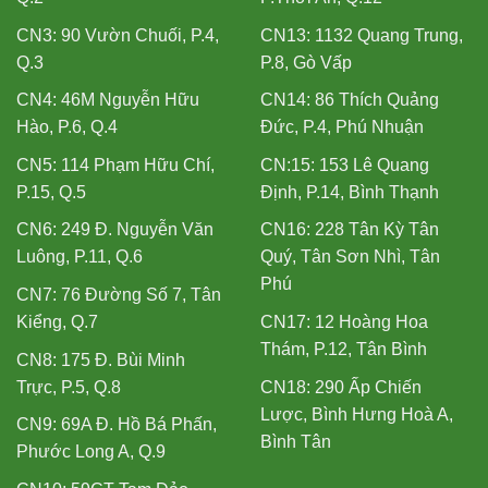
CN3: 90 Vườn Chuối, P.4,
CN13: 1132 Quang Trung,
Q.3
P.8, Gò Vấp
CN4: 46M Nguyễn Hữu
CN14: 86 Thích Quảng
Hào, P.6, Q.4
Đức, P.4, Phú Nhuận
CN5: 114 Phạm Hữu Chí,
CN:15: 153 Lê Quang
P.15, Q.5
Định, P.14, Bình Thạnh
CN6: 249 Đ. Nguyễn Văn
CN16: 228 Tân Kỳ Tân
Luông, P.11, Q.6
Quý, Tân Sơn Nhì, Tân
Phú
CN7: 76 Đường Số 7, Tân
Kiểng, Q.7
CN17: 12 Hoàng Hoa
Thám, P.12, Tân Bình
CN8: 175 Đ. Bùi Minh
Trực, P.5, Q.8
CN18: 290 Ấp Chiến
Lược, Bình Hưng Hoà A,
CN9: 69A Đ. Hồ Bá Phấn,
Bình Tân
Phước Long A, Q.9