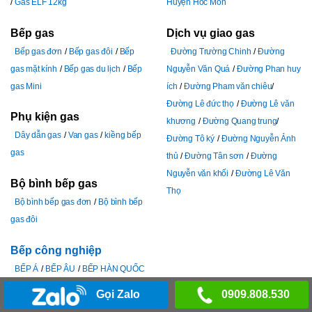
Gas ELF 12kg
Huyện Hóc Môn
Bếp gas
Dịch vụ giao gas
Bếp gas đơn
Bếp gas đôi
Bếp
Đường Trường Chinh
Đường
gas mặt kính
Bếp gas du lịch
Bếp
Nguyễn Văn Quá
Đường Phan huy
gas Mini
ích
Đường Pham văn chiêu
Đường Lê đức thọ
Đường Lê văn
Phụ kiện gas
khương
Đường Quang trung
Dây dẫn gas
Van gas
kiềng bếp
Đường Tô ký
Đường Nguyễn Ảnh
gas
thủ
Đường Tân sơn
Đường
Nguyễn văn khối
Đường Lê Văn
Bộ bình bếp gas
Thọ
Bộ bình bếp gas đơn
Bộ bình bếp
gas đôi
Bếp công nghiệp
BẾP Á
BẾP ÂU
BẾP HÀN QUỐC
Bếp hầm
Bếp khè
BẾP TỪ
Gọi Zalo
0909.808.530
CÔNG NGHIỆP