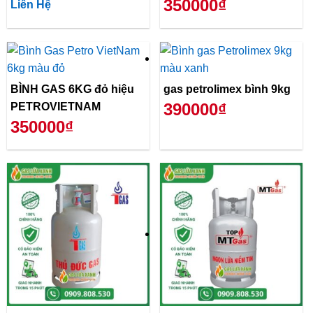
350000₫
Liên Hệ
BÌNH GAS 6KG đỏ hiệu
gas petrolimex bình 9kg
390000₫
PETROVIETNAM
350000₫