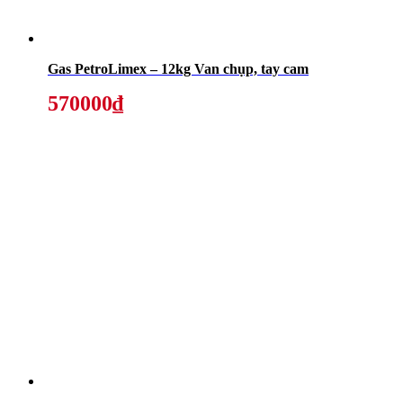
Gas PetroLimex – 12kg Van chụp, tay cam
570000₫