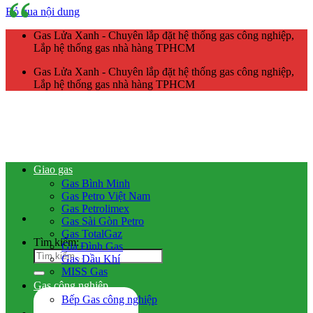
Bỏ qua nội dung
Gas Lửa Xanh - Chuyên lắp đặt hệ thống gas công nghiệp,
Lắp hệ thống gas nhà hàng TPHCM
Gas Lửa Xanh - Chuyên lắp đặt hệ thống gas công nghiệp,
Lắp hệ thống gas nhà hàng TPHCM
Giao gas
Gas Bình Minh
Gas Petro Việt Nam
Gas Petrolimex
Gas Sài Gòn Petro
Gas TotalGaz
Tìm kiếm:
Gia Đình Gas
Gas Dầu Khí
MISS Gas
Gas công nghiệp
Bếp Gas công nghiệp