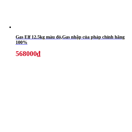
Gas Elf 12.5kg màu đỏ,Gas nhập của pháp chính hãng
100%
568000₫