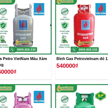
s Petro VietNam Màu Xám
Bình Gas Petrovietnam đỏ 
540000₫
kg
40000₫