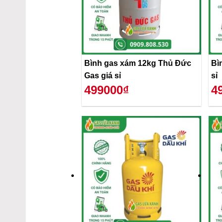
Bình gas xám 12kg Thủ Đức
Bì
Gas giá sỉ
sỉ
499000₫
4