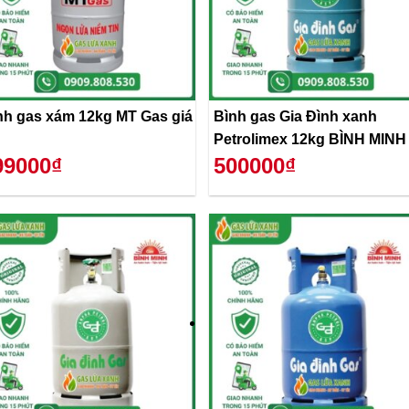
nh gas xám 12kg MT Gas giá
Bình gas Gia Đình xanh
Petrolimex 12kg BÌNH MINH
99000₫
500000₫