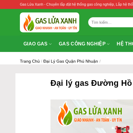
Bỏ
Gas Lửa Xanh - Chuyên lắp đặt hệ thống gas công nghiệp, Lắp hệ 
qua
nội
Tìm
dung
kiếm:
GIAO GAS
GAS CÔNG NGHIỆP
HỆ TH
Trang Chủ
/
Đại Lý Gas Quận Phú Nhuận
/
Đại lý gas Đường Hồ