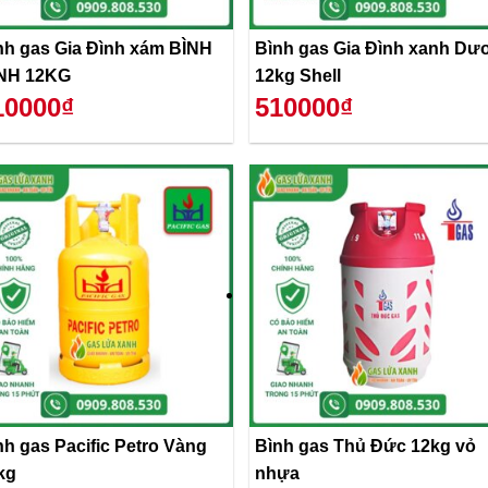
nh gas Gia Đình xám BÌNH
Bình gas Gia Đình xanh Dư
NH 12KG
12kg Shell
10000₫
510000₫
nh gas Pacific Petro Vàng
Bình gas Thủ Đức 12kg vỏ
kg
nhựa