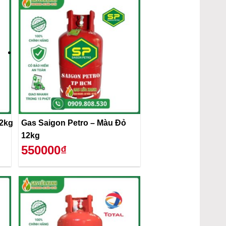
12kg
Gas Saigon Petro – Màu Đỏ
12kg
550000₫