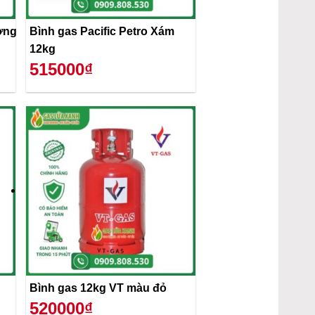
ơng
Bình gas Pacific Petro Xám
12kg
515000₫
Bình gas 12kg VT màu đỏ
520000₫