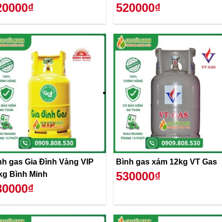
20000₫
520000₫
nh gas Gia Đình Vàng VIP
Bình gas xám 12kg VT Gas
530000₫
kg Bình Minh
30000₫