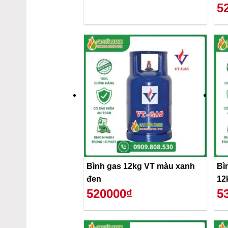
5
Bình gas 12kg VT màu xanh
Bì
đen
12
520000₫
5