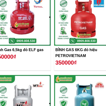
Bình Gas 6,5kg đỏ ELF gas
BÌNH GAS 6KG đỏ hiệu
50000₫
PETROVIETNAM
350000₫