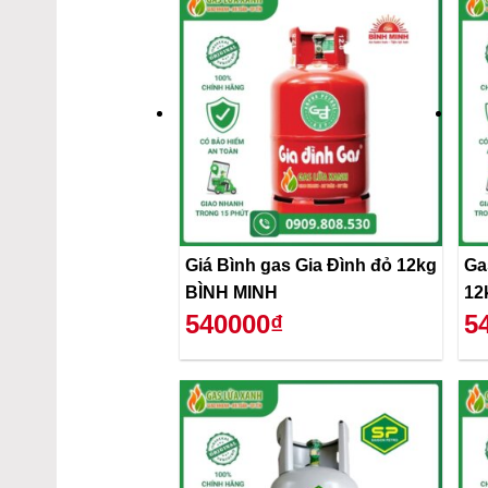
Giá Bình gas Gia Đình đỏ 12kg
Ga
BÌNH MINH
12
540000₫
5