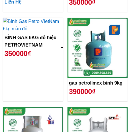
350000₫
Liên Hệ
BÌNH GAS 6KG đỏ hiệu
PETROVIETNAM
350000₫
gas petrolimex bình 9kg
390000₫