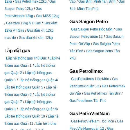
12kg
Gas Petrolimex 12kg
Gas
Vấp
Gas Bình Minh Tân Bình
Gas
Saigon Petro 12kg
Gas
Bình Minh Tân Phú
Petrovietnam 12kg
Gas MISS 12kg
Gas Saigon Petro
Gas xám 12kg MT Gas
Gas xám
Gas Saigon Petro Hóc Môn
Gas
12kg VT Gas
Gas dầu khí 12kg
Saigon Petro quận 12
Gas Saigon
màu đỏ
Gas dầu khí xám 12kg
Petro Gò Vấp
Gas Saigon Petro
Lắp đặt gas
Tân Bình
Gas Saigon Petro Tân
Lắp hệ thống gas Thủ Đức
Lắp hệ
Phú
thống gas Quận 1
Lắp hệ thống
Gas Petrolimex
gas Quận 2
Lắp hệ thống gas
Gas Petrolimex Hóc Môn
Gas
Quận 3
Lắp hệ thống gas Quận 4
Petrolimex quận 12
Gas Petrolimex
Lắp hệ thống gas Quận 5
Lắp hệ
Gò Vấp
Gas Petrolimex Tân Bình
thống gas Quận 6
Lắp hệ thống
Gas Petrolimex Tân Phú
gas Quận 7
Lắp hệ thống gas
Quận 8
Lắp hệ thống gas Quận 9
Gas PetroVietNam
Lắp hệ thống gas Quận 10
Lắp hệ
Gas PetroVietNam Hóc Môn
Gas
thống gas Quận 11
Lắp hệ thống
PetroVietNam quận 12
Gas