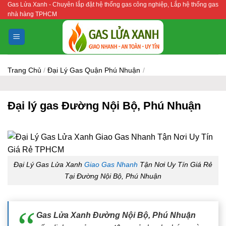
Gas Lửa Xanh - Chuyên lắp đặt hệ thống gas công nghiệp, Lắp hệ thống gas
Bỏ
nhà hàng TPHCM
qua
nội
dung
Trang Chủ
/
Đại Lý Gas Quận Phú Nhuận
/
Đại lý gas Đường Nội Bộ, Phú Nhuận
Đại Lý Gas Lửa Xanh
Giao Gas Nhanh
Tận Nơi Uy Tín Giá Rẻ
Tại Đường Nội Bộ, Phú Nhuận
Gas Lửa Xanh Đường Nội Bộ, Phú Nhuận