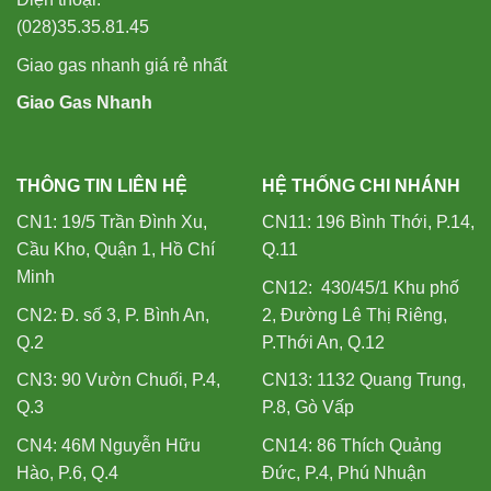
(028)35.35.81.45
Giao gas nhanh giá rẻ nhất
Giao Gas Nhanh
THÔNG TIN LIÊN HỆ
HỆ THỐNG CHI NHÁNH
CN1: 19/5 Trần Đình Xu,
CN11: 196 Bình Thới, P.14,
Cầu Kho, Quận 1, Hồ Chí
Q.11
Minh
CN12: 430/45/1 Khu phố
CN2: Đ. số 3, P. Bình An,
2, Đường Lê Thị Riêng,
Q.2
P.Thới An, Q.12
CN3: 90 Vườn Chuối, P.4,
CN13: 1132 Quang Trung,
Q.3
P.8, Gò Vấp
CN4: 46M Nguyễn Hữu
CN14: 86 Thích Quảng
Hào, P.6, Q.4
Đức, P.4, Phú Nhuận