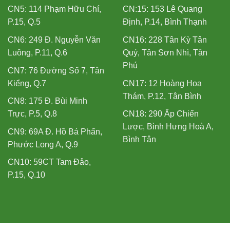
CN5: 114 Phạm Hữu Chí,
CN:15: 153 Lê Quang
P.15, Q.5
Định, P.14, Bình Thạnh
CN6: 249 Đ. Nguyễn Văn
CN16: 228 Tân Kỳ Tân
Luông, P.11, Q.6
Quý, Tân Sơn Nhì, Tân
Phú
CN7: 76 Đường Số 7, Tân
Kiểng, Q.7
CN17: 12 Hoàng Hoa
Thám, P.12, Tân Bình
CN8: 175 Đ. Bùi Minh
Trực, P.5, Q.8
CN18: 290 Ấp Chiến
Lược, Bình Hưng Hoà A,
CN9: 69A Đ. Hồ Bá Phấn,
Bình Tân
Phước Long A, Q.9
CN10: 59CT Tam Đảo,
P.15, Q.10