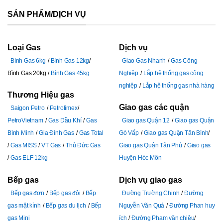
SẢN PHẨM/DỊCH VỤ
Loại Gas
Dịch vụ
Bình Gas 6kg
Bình Gas 12kg
Giao Gas Nhanh
Gas Công
Bình Gas 20kg
Bình Gas 45kg
Nghiệp
Lắp hệ thống gas công
nghiệp
Lắp hệ thống gas nhà hàng
Thương Hiệu gas
Giao gas các quận
Saigon Petro
Petrolimex
PetroVietnam
Gas Dầu Khí
Gas
Giao gas Quận 12
Giao gas Quận
Bình Minh
Gia Đình Gas
Gas Total
Gò Vấp
Giao gas Quận Tân Bình
Gas MISS
VT Gas
Thủ Đức Gas
Giao gas Quận Tân Phú
Giao gas
Gas ELF 12kg
Huyện Hóc Môn
Bếp gas
Dịch vụ giao gas
Bếp gas đơn
Bếp gas đôi
Bếp
Đường Trường Chinh
Đường
gas mặt kính
Bếp gas du lịch
Bếp
Nguyễn Văn Quá
Đường Phan huy
gas Mini
ích
Đường Pham văn chiêu