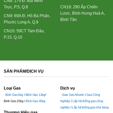
CN8: 175 Đ. Bùi Minh
Trực, P.5, Q.8
CN18: 290 Ấp Chiến
Lược, Bình Hưng Hoà A,
CN9: 69A Đ. Hồ Bá Phấn,
Bình Tân
Phước Long A, Q.9
CN10: 59CT Tam Đảo,
P.15, Q.10
SẢN PHẨM/DỊCH VỤ
Loại Gas
Dịch vụ
Bình Gas 6kg
Bình Gas 12kg
Giao Gas Nhanh
Gas Công
Bình Gas 20kg
Bình Gas 45kg
Nghiệp
Lắp hệ thống gas công
nghiệp
Lắp hệ thống gas nhà hàng
Thương Hiệu gas