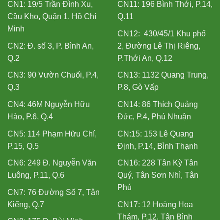
CN1: 19/5 Trần Đình Xu,
CN11: 196 Bình Thới, P.14,
Cầu Kho, Quận 1, Hồ Chí
Q.11
Minh
CN12: 430/45/1 Khu phố
CN2: Đ. số 3, P. Bình An,
2, Đường Lê Thị Riêng,
Q.2
P.Thới An, Q.12
CN3: 90 Vườn Chuối, P.4,
CN13: 1132 Quang Trung,
Q.3
P.8, Gò Vấp
CN4: 46M Nguyễn Hữu
CN14: 86 Thích Quảng
Hào, P.6, Q.4
Đức, P.4, Phú Nhuận
CN5: 114 Phạm Hữu Chí,
CN:15: 153 Lê Quang
P.15, Q.5
Định, P.14, Bình Thạnh
CN6: 249 Đ. Nguyễn Văn
CN16: 228 Tân Kỳ Tân
Luông, P.11, Q.6
Quý, Tân Sơn Nhì, Tân
Phú
CN7: 76 Đường Số 7, Tân
Kiểng, Q.7
CN17: 12 Hoàng Hoa
Thám, P.12, Tân Bình