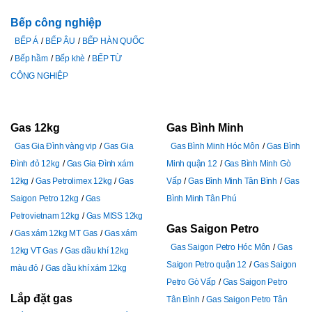
Bếp công nghiệp
BẾP Á
BẾP ÂU
BẾP HÀN QUỐC
Bếp hầm
Bếp khè
BẾP TỪ
CÔNG NGHIỆP
Gas 12kg
Gas Bình Minh
Gas Gia Đình vàng vip
Gas Gia
Gas Bình Minh Hóc Môn
Gas Bình
Đình đỏ 12kg
Gas Gia Đình xám
Minh quận 12
Gas Bình Minh Gò
12kg
Gas Petrolimex 12kg
Gas
Vấp
Gas Bình Minh Tân Bình
Gas
Saigon Petro 12kg
Gas
Bình Minh Tân Phú
Petrovietnam 12kg
Gas MISS 12kg
Gas Saigon Petro
Gas xám 12kg MT Gas
Gas xám
Gas Saigon Petro Hóc Môn
Gas
12kg VT Gas
Gas dầu khí 12kg
Saigon Petro quận 12
Gas Saigon
màu đỏ
Gas dầu khí xám 12kg
Petro Gò Vấp
Gas Saigon Petro
Lắp đặt gas
Tân Bình
Gas Saigon Petro Tân