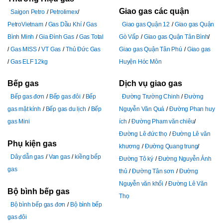
Giao gas các quận
Saigon Petro
Petrolimex
PetroVietnam
Gas Dầu Khí
Gas
Giao gas Quận 12
Giao gas Quận
Bình Minh
Gia Đình Gas
Gas Total
Gò Vấp
Giao gas Quận Tân Bình
Gas MISS
VT Gas
Thủ Đức Gas
Giao gas Quận Tân Phú
Giao gas
Gas ELF 12kg
Huyện Hóc Môn
Bếp gas
Dịch vụ giao gas
Bếp gas đơn
Bếp gas đôi
Bếp
Đường Trường Chinh
Đường
gas mặt kính
Bếp gas du lịch
Bếp
Nguyễn Văn Quá
Đường Phan huy
gas Mini
ích
Đường Pham văn chiêu
Đường Lê đức thọ
Đường Lê văn
Phụ kiện gas
khương
Đường Quang trung
Dây dẫn gas
Van gas
kiềng bếp
Đường Tô ký
Đường Nguyễn Ảnh
gas
thủ
Đường Tân sơn
Đường
Nguyễn văn khối
Đường Lê Văn
Bộ bình bếp gas
Thọ
Bộ bình bếp gas đơn
Bộ bình bếp
gas đôi