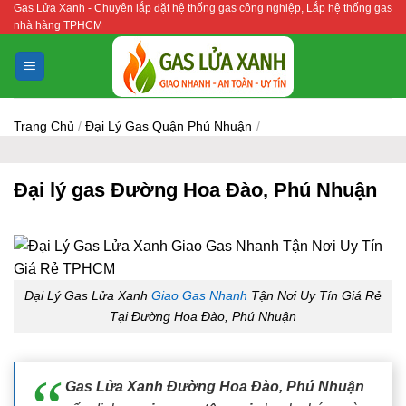
Gas Lửa Xanh - Chuyên lắp đặt hệ thống gas công nghiệp, Lắp hệ thống gas
Bỏ
nhà hàng TPHCM
qua
nội
dung
Trang Chủ
/
Đại Lý Gas Quận Phú Nhuận
/
Đại lý gas Đường Hoa Đào, Phú Nhuận
Đại Lý Gas Lửa Xanh
Giao Gas Nhanh
Tận Nơi Uy Tín Giá Rẻ
Tại Đường Hoa Đào, Phú Nhuận
Gas Lửa Xanh Đường Hoa Đào, Phú Nhuận